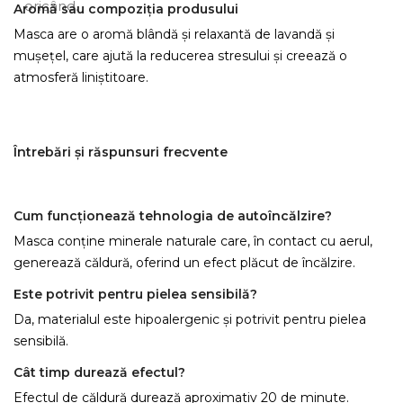
oricând.
Aromă sau compoziția produsului
Masca are o aromă blândă și relaxantă de lavandă și
mușețel, care ajută la reducerea stresului și creează o
atmosferă liniştitoare.
Întrebări și răspunsuri frecvente
Cum funcționează tehnologia de autoîncălzire?
Masca conține minerale naturale care, în contact cu aerul,
generează căldură, oferind un efect plăcut de încălzire.
Este potrivit pentru pielea sensibilă?
Da, materialul este hipoalergenic și potrivit pentru pielea
sensibilă.
Cât timp durează efectul?
Efectul de căldură durează aproximativ 20 de minute.