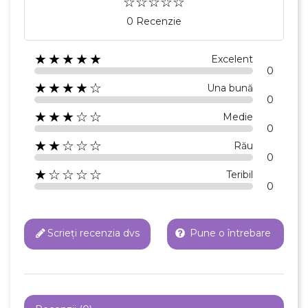
0 Recenzie
Numele listei de dorinte
★★★★★
Excelent
0
★★★★☆
Una bună
0
Anuleaza
★★★☆☆
Medie
Creeaza o lista de dorinte
0
★★☆☆☆
Rău
0
★☆☆☆☆
Teribil
0
Scrieți recenzia dvs
Pune o întrebare