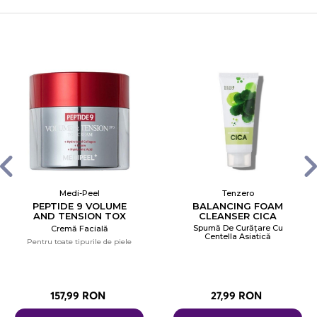
Medi-Peel
Tenzero
PEPTIDE 9 VOLUME
BALANCING FOAM
AND TENSION TOX
CLEANSER CICA
CREAM
Spumă De Curățare Cu
Cremă Facială
Centella Asiatică
Pentru toate tipurile de piele
157,99 RON
27,99 RON