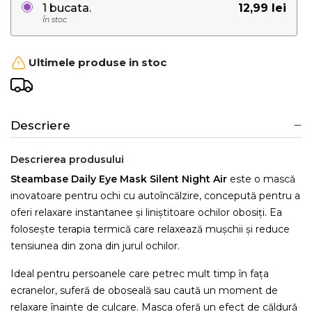
12,99 lei
1 bucata.
În stoc
Ultimele produse in stoc
Descriere
Descrierea produsului
Steambase Daily Eye Mask Silent Night Air
este o mască
inovatoare pentru ochi cu autoîncălzire, concepută pentru a
oferi relaxare instantanee și liniștitoare ochilor obosiți. Ea
folosește terapia termică care relaxează mușchii și reduce
tensiunea din zona din jurul ochilor.
Ideal pentru persoanele care petrec mult timp în fața
ecranelor, suferă de oboseală sau caută un moment de
relaxare înainte de culcare. Masca oferă un efect de căldură