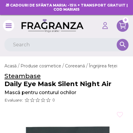
🎁 CADOURI DE SFÂNTA MARIA: -15% + TRANSPORT GRATUIT |
COD MARIA15
0
search
Acasă
Produse cosmetice
Coreeană
Îngrijirea feței
Steambase
Daily Eye Mask Silent Night Air
Mască pentru conturul ochilor
Evaluare:
0