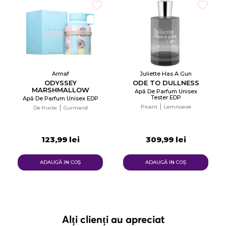
Armaf
Juliette Has A Gun
ODYSSEY
ODE TO DULLNESS
MARSHMALLOW
Apă De Parfum Unisex
Tester EDP
Apă De Parfum Unisex EDP
Picant
Lemnoase
De fructe
Gurmand
123,99 lei
309,99 lei
ADAUGĂ IN COŞ
ADAUGĂ IN COŞ
Alți clienți au apreciat