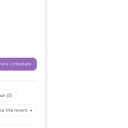
une o întrebare
uri (0)
pă:
Mai recent