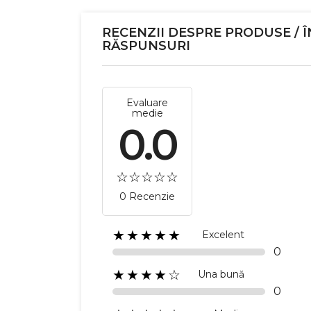
RECENZII DESPRE PRODUSE / Î
RĂSPUNSURI
Evaluare
medie
0.0
0 Recenzie
★★★★★
Excelent
0
★★★★☆
Una bună
0