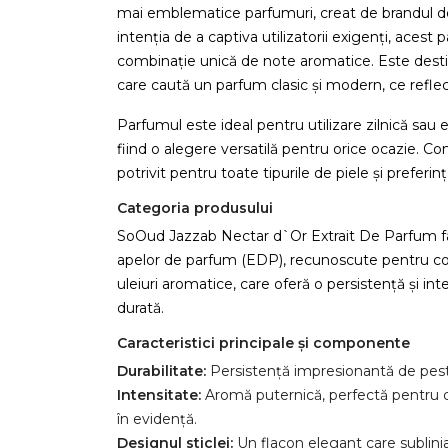
mai emblematice parfumuri, creat de brandul de
intenția de a captiva utilizatorii exigenți, acest
combinație unică de note aromatice. Este destin
care caută un parfum clasic și modern, ce reflect
Parfumul este ideal pentru utilizare zilnică sau
fiind o alegere versatilă pentru orice ocazie. Co
potrivit pentru toate tipurile de piele și preferinț
Categoria produsului
SoOud Jazzab Nectar d`Or Extrait De Parfum fa
apelor de parfum (EDP), recunoscute pentru con
uleiuri aromatice, care oferă o persistență și in
durată.
Caracteristici principale și componente
Durabilitate:
Persistență impresionantă de pest
Intensitate:
Aromă puternică, perfectă pentru c
în evidență.
Designul sticlei:
Un flacon elegant care subliniază