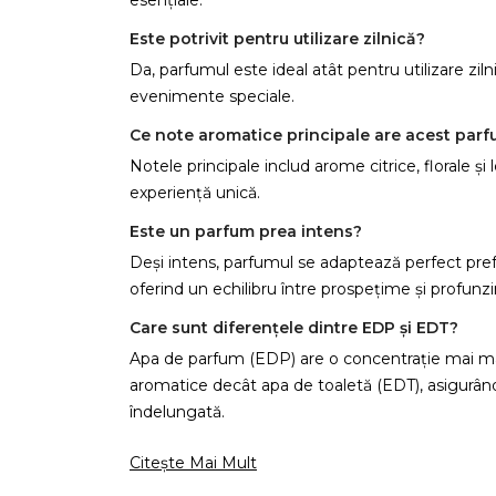
esențiale.
Este potrivit pentru utilizare zilnică?
Da, parfumul este ideal atât pentru utilizare ziln
evenimente speciale.
C
Ce note aromatice principale are acest par
Notele principale includ arome citrice, florale ș
Numel
experiență unică.
Este un parfum prea intens?
Deși intens, parfumul se adaptează perfect pref
oferind un echilibru între prospețime și profunz
Care sunt diferențele dintre EDP și EDT?
Apa de parfum (EDP) are o concentrație mai ma
aromatice decât apa de toaletă (EDT), asigurân
îndelungată.
Citește Mai Mult