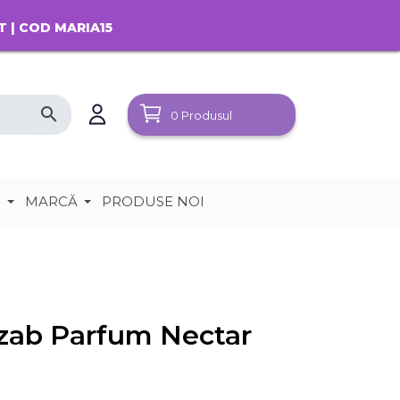
T | COD MARIA15
search
0
Produsul
e
MARCĂ
PRODUSE NOI
zab Parfum Nectar