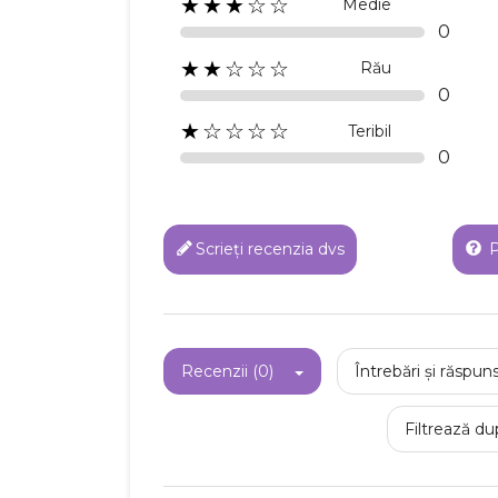
★★★☆☆
Medie
0
★★☆☆☆
Rău
0
★☆☆☆☆
Teribil
0
Scrieți recenzia dvs
P
Recenzii (0)
Întrebări și răspuns
Filtrează du