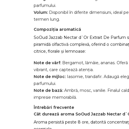
parfumului.
Volum:
Disponibil în diferite dimensiuni, ideal pe
termen lung.
Compoziția aromatică
SoOud Jazzab Nectar d`Or Extrait De Parfum s
piramidă olfactivă complexă, oferind o combinaț
citrice, florale și lemnoase:
Note de vârf:
Bergamot, lămâie, ananas. Oferă 
vibrant, care captează atenția.
Note de mijloc:
Iasomie, trandafir. Adaugă eleg
parfumului.
Note de bază:
Ambră, mosc, vanilie. Finalul cald
impresie memorabilă.
Întrebări frecvente
Cât durează aroma SoOud Jazzab Nectar d`O
Aroma persistă peste 8 ore, datorită concentrație