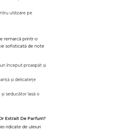
ntru utilizare pe
e remarcă printr-o
ie sofisticată de note
un început proaspăt și
anță și delicatețe
 și seducător lasă o
r Extrait De Parfum?
i ridicate de uleiuri