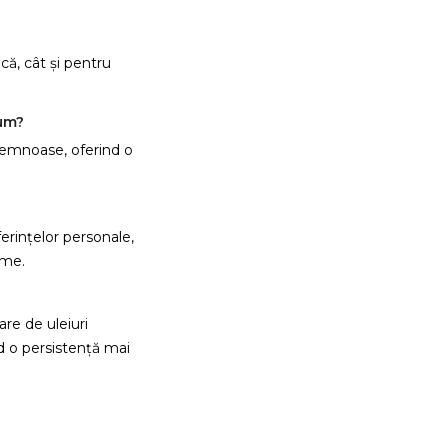
ică, cât și pentru
reeaza o lista de dorinte
fum?
i lemnoase, oferind o
e listei de dorinte
erințelor personale,
Anuleaza
Creeaza o lista de dorinte
ime.
re de uleiuri
d o persistență mai