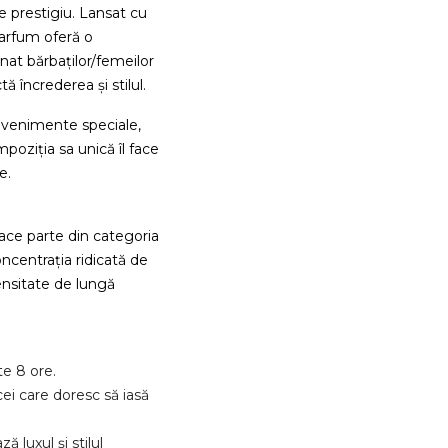
 prestigiu. Lansat cu
 parfum oferă o
at bărbaților/femeilor
ă încrederea și stilul.
 evenimente speciale,
mpoziția sa unică îl face
e.
ce parte din categoria
centrația ridicată de
tensitate de lungă
e 8 ore.
ei care doresc să iasă
 luxul și stilul