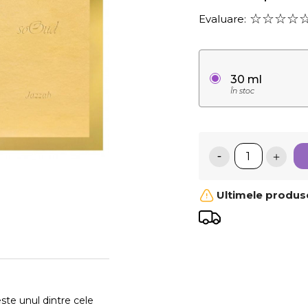
Evaluare:
30 ml
În stoc
Ultimele produse
te unul dintre cele