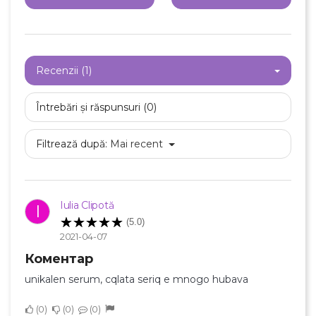
Recenzii (1)
Întrebări și răspunsuri (0)
Filtrează după:
Mai recent
Iulia Clipotă
I
(5.0)
2021-04-07
Коментар
unikalen serum, cqlata seriq e mnogo hubava
0
0
0