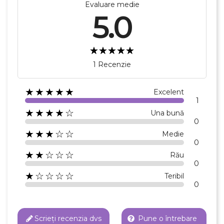
Evaluare medie
5.0
Numele listei de dorinte
1 Recenzie
Anuleaza
★★★★★
Excelent
Creeaza o lista de dorinte
1
★★★★☆
Una bună
0
★★★☆☆
Medie
0
★★☆☆☆
Rău
0
★☆☆☆☆
Teribil
0
Scrieți recenzia dvs
Pune o întrebare