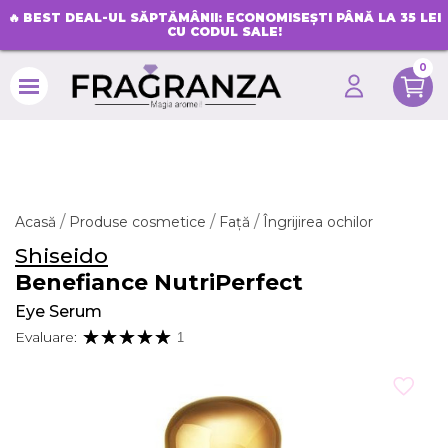
🔥
BEST DEAL-UL SĂPTĂMÂNII: ECONOMISEȘTI PÂNĂ LA 35 LEI
CU CODUL SALE!
0
search
Acasă
Produse cosmetice
Față
Îngrijirea ochilor
Shiseido
Benefiance NutriPerfect
Eye Serum
Evaluare:
1