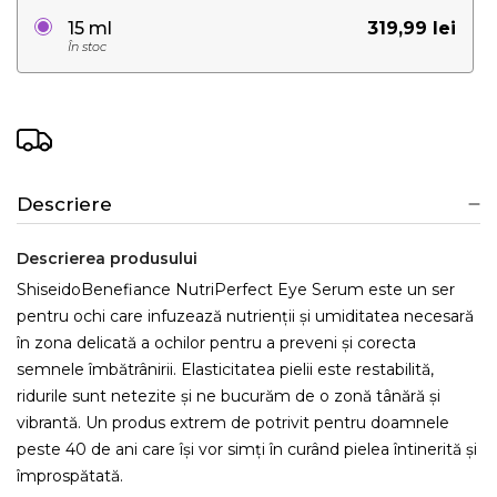
319,99 lei
15 ml
În stoc
Descriere
Descrierea produsului
ShiseidoBenefiance NutriPerfect Eye Serum este un ser
pentru ochi care infuzează nutrienții și umiditatea necesară
în zona delicată a ochilor pentru a preveni și corecta
semnele îmbătrânirii. Elasticitatea pielii este restabilită,
ridurile sunt netezite și ne bucurăm de o zonă tânără și
vibrantă. Un produs extrem de potrivit pentru doamnele
peste 40 de ani care își vor simți în curând pielea întinerită și
împrospătată.