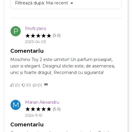
Filtrează după:
Mai recent
Profil șters
P
(5.0)
2025-04-03
Comentariu
Moschino Toy 2 este uimitor! Un parfum proaspat,
usor si elegant. Designul sticlei este, de asemenea,
unic și foarte drăguț. Recomand cu siguranta!
0
0
0
Marian Alexandru
M
(5.0)
2024-11-10
Comentariu