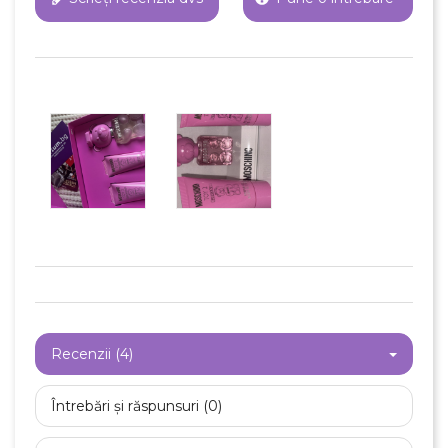
×
Creeaza o lista de dorinte
Numele listei de dorinte
Anuleaza
Recenzii (4)
Creeaza o lista de dorinte
Întrebări și răspunsuri (0)