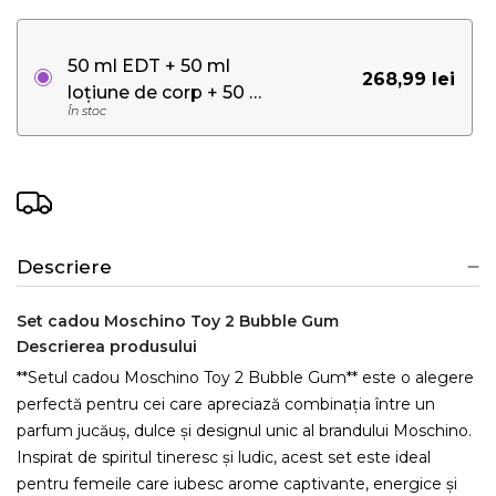
50 ml EDT + 50 ml
268,99 lei
loțiune de corp + 50 ml
În stoc
gel de duș
Descriere
Set cadou Moschino Toy 2 Bubble Gum
Descrierea produsului
**Setul cadou Moschino Toy 2 Bubble Gum** este o alegere
perfectă pentru cei care apreciază combinația între un
parfum jucăuș, dulce și designul unic al brandului Moschino.
Inspirat de spiritul tineresc și ludic, acest set este ideal
pentru femeile care iubesc arome captivante, energice și