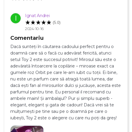
Ignat Andrei
I
(5.0)
2024-10-16
Comentariu
Dacă sunteți în căutarea cadoului perfect pentru o
doamnă care să o facă cu adevărat fericită, atunci
setul Toy 2 este succesul potrivit! Mirosul său este o
adevărată întoarcere la copilărie – miroase exact ca
gumele roz Orbit pe care le-am iubit cu toții. Ei bine,
nu este un parfum care să atragă toată lumea, dar
dacă ești fan al mirosurilor dulci și jucăușe, acesta este
parfumul pentru tine. Eu personal il recomand cu
ambele maini! Și ambalajul? Pur și simplu superb -
elegant, elegant și gata de cadouri! Dacă vrei să te
mulțumești pe tine sau pe o doamnă pe care o
iubești, Toy 2 este o alegere cu care nu poți da greș!