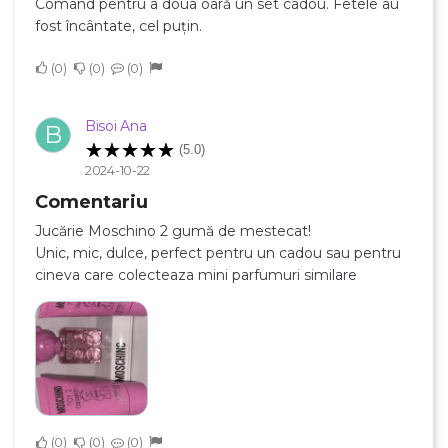
Comand pentru a doua oară un set cadou. Fetele au
fost încântate, cel puțin.
0
0
0
Bisoi Ana
B
(5.0)
2024-10-22
Comentariu
Jucărie Moschino 2 gumă de mestecat!
Unic, mic, dulce, perfect pentru un cadou sau pentru
cineva care colecteaza mini parfumuri similare
0
0
0