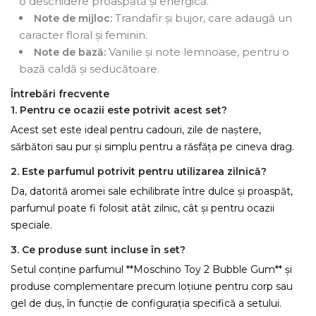
o deschidere proaspătă și energică.
Trandafir și bujor, care adaugă un
Note de mijloc:
caracter floral și feminin.
Vanilie și note lemnoase, pentru o
Note de bază:
bază caldă și seducătoare.
Întrebări frecvente
1. Pentru ce ocazii este potrivit acest set?
Acest set este ideal pentru cadouri, zile de naștere,
sărbători sau pur și simplu pentru a răsfăța pe cineva drag.
2. Este parfumul potrivit pentru utilizarea zilnică?
Da, datorită aromei sale echilibrate între dulce și proaspăt,
parfumul poate fi folosit atât zilnic, cât și pentru ocazii
speciale.
3. Ce produse sunt incluse în set?
Setul conține parfumul **Moschino Toy 2 Bubble Gum** și
produse complementare precum loțiune pentru corp sau
gel de duș, în funcție de configurația specifică a setului.