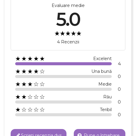
Evaluare medie
5.0
4 Recenzii
★★★★★
Excelent
4
★★★★☆
Una bună
0
★★★☆☆
Medie
0
★★☆☆☆
Rău
0
★☆☆☆☆
Teribil
0
Scrieți recenzia dvs
Pune o întrebare