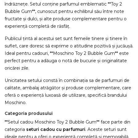
îndrăznețe. Setul conține parfumul emblematic **Toy 2
Bubble Gum**, cunoscut pentru echilibrul său între note
fructate și dulci, și alte produse complementare pentru o
experiență completă de răsfăț.
Publicul țintă al acestui set sunt femeile tinere și tinere în
suflet, care doresc să exprime o atitudine pozitivă și jucăușă.
Ideal pentru cadouri, **Moschino Toy 2 Bubble Gum** este
perfect pentru a adăuga o notă de bucurie și originalitate
oricărei zile.
Unicitatea setului constă în combinația sa de parfumuri de
calitate, ambalaj atrăgător și produse complementare, care
oferă o experiență luxoasă de utilizare, specifică brandului
Moschino.
Categoria produsului
**Setul cadou Moschino Toy 2 Bubble Gum** face parte din
categoria
seturi cadou cu parfumuri
. Aceste seturi sunt
ideale pentru a oferi o experiență completă și memorabilă