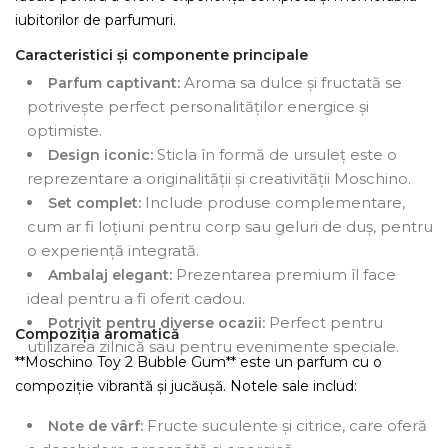
iubitorilor de parfumuri.
Caracteristici și componente principale
Aroma sa dulce și fructată se
Parfum captivant:
potrivește perfect personalităților energice și
optimiste.
Sticla în formă de ursuleț este o
Design iconic:
reprezentare a originalității și creativității Moschino.
Include produse complementare,
Set complet:
cum ar fi loțiuni pentru corp sau geluri de duș, pentru
o experiență integrată.
Prezentarea premium îl face
Ambalaj elegant:
ideal pentru a fi oferit cadou.
Perfect pentru
Potrivit pentru diverse ocazii:
Compoziția aromatică
utilizarea zilnică sau pentru evenimente speciale.
**Moschino Toy 2 Bubble Gum** este un parfum cu o
compoziție vibrantă și jucăușă. Notele sale includ:
Fructe suculente și citrice, care oferă
Note de vârf: