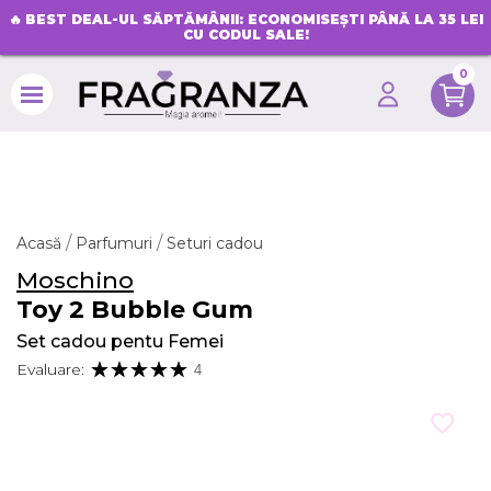
🔥
BEST DEAL-UL SĂPTĂMÂNII: ECONOMISEȘTI PÂNĂ LA 35 LEI
CU CODUL SALE!
0
search
Acasă
Parfumuri
Seturi cadou
Moschino
Toy 2 Bubble Gum
Set cadou pentu Femei
Evaluare:
4