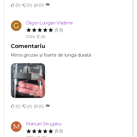
0
0
0
Gligor-Lungan Vladimir
G
(5.0)
2024-12-24
Comentariu
Miros grozav și foarte de lungă durată
0
0
0
Manuel Strugariu
M
(5.0)