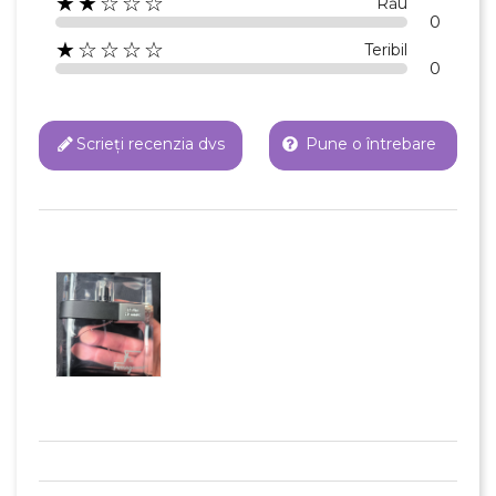
★★☆☆☆
Rău
0
★☆☆☆☆
Teribil
0
Scrieți recenzia dvs
Pune o întrebare