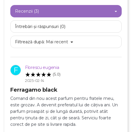
Recenzii (3)
Întrebări și răspunsuri (0)
Filtrează după:
Mai recent
×
Creeaza o lista de dorinte
Numele listei de dorinte
Florescu eugenia
F
(5.0)
2025-02-14
Ferragamo black
Anuleaza
Comand din nou acest parfum pentru fratele meu,
este grozav. A devenit preferatul lui de câțiva ani. Un
Creeaza o lista de dorinte
parfum proaspăt și de lungă durată, potrivit atât
pentru ținuta de zi, cât și de seară. Serviciu foarte
corect de pe site si livrare rapida.