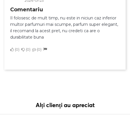
2024-01-23
Comentariu
Il folosesc de mult timp, nu este in niciun caz inferior
multor parfumuri mai scumpe, parfum super elegant,
il recomand la acest pret, nu credeti ca are o
durabilitate buna
0
0
0
Alți clienți au apreciat