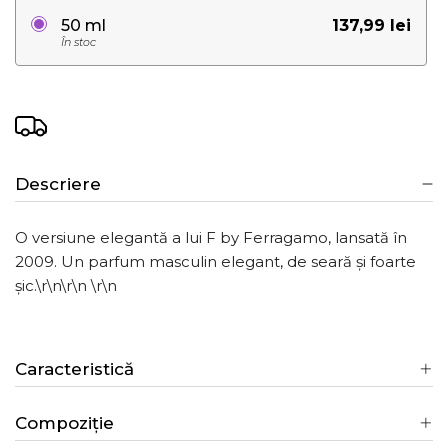
137,99 lei
50 ml
În stoc
Descriere
O versiune elegantă a lui F by Ferragamo, lansată în
2009. Un parfum masculin elegant, de seară și foarte
șic.\r\n\r\n \r\n
Caracteristică
Compoziție