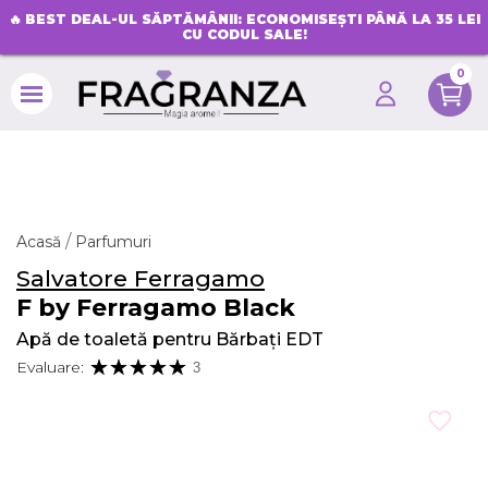
🔥
BEST DEAL-UL SĂPTĂMÂNII: ECONOMISEȘTI PÂNĂ LA 35 LEI
CU CODUL SALE!
0
search
Acasă
Parfumuri
Salvatore Ferragamo
F by Ferragamo Black
Apă de toaletă pentru Bărbați EDT
Evaluare:
3