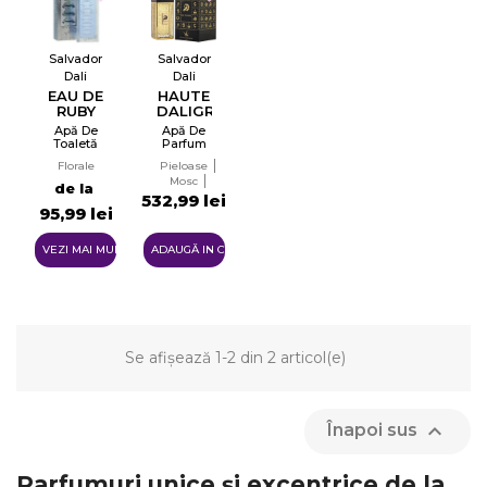
Salvador
Salvador
Dali
Dali
EAU DE
HAUTE
RUBY
DALIGRAMME
LIPS
MA
Apă De
Apă De
FLAMME
Toaletă
Parfum
EDT
Unisex
Florale
Pieloase
EDP
Mosc
de la
Ambery
532,99 lei
95,99 lei
VEZI MAI MULTE
ADAUGĂ IN COŞ
Se afișează 1-2 din 2 articol(e)

Înapoi sus
Parfumuri unice și excentrice de la