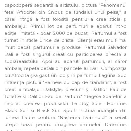
capodoperă separată a artistului, pictura "Fenomenul
feței Afroditei din Cnidus pe fundalul unui peisaj", a
cărei intrigă a fost folosită pentru a crea sticla și
ambalajul. Primul lot de parfumuri a apărut într-o
ediție limitată - doar 5.000 de bucăți. Parfumul a fost
turnat în sticle unice de cristal. Clienții erau mult mai
mult decât parfumurile produse. Parfumul Salvador
Dali a fost singurul creat cu participarea directă a
suprarealistului. Apoi au apărut parfumuri, al căror
ambalaj repeta detalii din pânzele lui Dali. Compoziția
cu Afrodita și-a găsit un loc și în parfumul Laguna. Sub
influența picturii "Femeie cu cap de trandafiri", a fost
creat ambalajul Dalistyle, precum și Daliflor Eau de
Toilette și Daliflor Eau de Parfum." "Regele Soarelui" a
inspirat crearea produselor Le Roy Soleil Homme,
Black Sun și Black Sun Sport. Pictura îndrăgită din
lumea haute couture "Nașterea Domnului" a servit
drept bază pentru imaginea aromelor Dalissime,