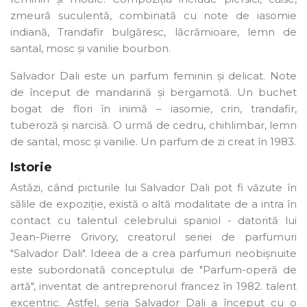
×
zmeură suculentă, combinată cu note de iasomie
Creeaza o lista de dorinte
indiană, Trandafir bulgăresc, lăcrămioare, lemn de
santal, mosc și vanilie bourbon.
Numele listei de dorinte
Salvador Dali este un parfum feminin și delicat. Note
de început de mandarină și bergamotă. Un buchet
bogat de flori în inimă – iasomie, crin, trandafir,
tuberoză și narcisă. O urmă de cedru, chihlimbar, lemn
Anuleaza
de santal, mosc și vanilie. Un parfum de zi creat în 1983.
Creeaza o lista de dorinte
Istorie
Astăzi, când picturile lui Salvador Dali pot fi văzute în
sălile de expoziție, există o altă modalitate de a intra în
contact cu talentul celebrului spaniol - datorită lui
Jean-Pierre Grivory, creatorul seriei de parfumuri
"Salvador Dali". Ideea de a crea parfumuri neobișnuite
este subordonată conceptului de "Parfum-operă de
artă", inventat de antreprenorul francez în 1982. talent
excentric. Astfel, seria Salvador Dali a început cu o