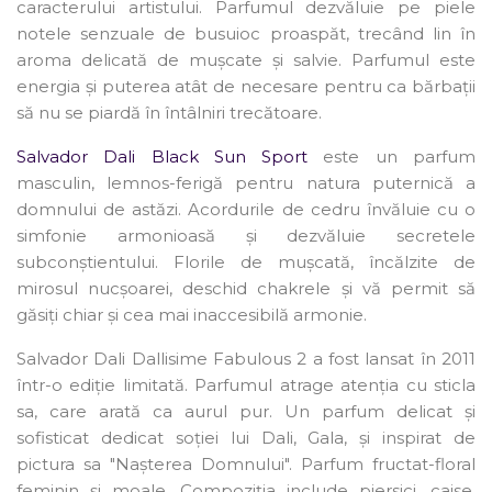
caracterului artistului. Parfumul dezvăluie pe piele
notele senzuale de busuioc proaspăt, trecând lin în
aroma delicată de mușcate și salvie. Parfumul este
energia și puterea atât de necesare pentru ca bărbații
să nu se piardă în întâlniri trecătoare.
Salvador Dali Black Sun Sport
este un parfum
masculin, lemnos-ferigă pentru natura puternică a
domnului de astăzi. Acordurile de cedru învăluie cu o
simfonie armonioasă și dezvăluie secretele
subconștientului. Florile de mușcată, încălzite de
mirosul nucșoarei, deschid chakrele și vă permit să
găsiți chiar și cea mai inaccesibilă armonie.
Salvador Dali Dallisime Fabulous 2 a fost lansat în 2011
într-o ediție limitată. Parfumul atrage atenția cu sticla
sa, care arată ca aurul pur. Un parfum delicat și
sofisticat dedicat soției lui Dali, Gala, și inspirat de
pictura sa "Nașterea Domnului". Parfum fructat-floral
feminin și moale. Compoziția include piersici, caise,