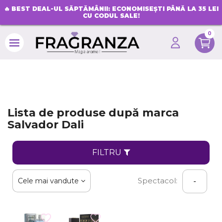
🔥
BEST DEAL-UL SĂPTĂMÂNII: ECONOMISEȘTI PÂNĂ LA 35 LEI
CU CODUL SALE!
0
search
Lista de produse după marca
Salvador Dali
FILTRU
Spectacol:
Cele mai vandute
-