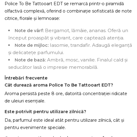
Police To Be Tattooart EDT se remarcă printr-o piramidă
olfactivă complexă, oferind o combinație sofisticată de note
citrice, florale și lemnoase:
Bergamot, lămâie, ananas. Oferă un
Note de vârf:
început proaspăt și vibrant, care captează atenția.
Iasomie, trandafir. Adaugă eleganță
Note de mijloc:
și delicatețe parfumului.
Ambră, mosc, vanilie. Finalul cald și
Note de bază:
seducător lasă o impresie memorabilă.
Întrebări frecvente
Cât durează aroma Police To Be Tattooart EDT?
Aroma persistă peste 8 ore, datorită concentrației ridicate
de uleiuri esențiale.
Este potrivit pentru utilizare zilnică?
Da, parfumul este ideal atât pentru utilizare zilnică, cât și
pentru evenimente speciale.