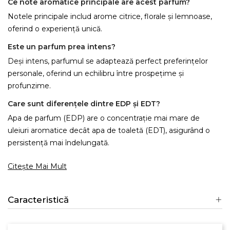
Ce note aromatice principale are acest parfum?
Notele principale includ arome citrice, florale și lemnoase,
oferind o experiență unică.
Este un parfum prea intens?
Deși intens, parfumul se adaptează perfect preferințelor
personale, oferind un echilibru între prospețime și
profunzime.
Care sunt diferențele dintre EDP și EDT?
Apa de parfum (EDP) are o concentrație mai mare de
uleiuri aromatice decât apa de toaletă (EDT), asigurând o
×
persistență mai îndelungată.
Creeaza o lista de dorinte
Citește Mai Mult
Numele listei de dorinte
Caracteristică