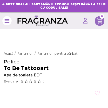
🔥
BEST DEAL-UL SĂPTĂMÂNII: ECONOMISEȘTI PÂNĂ LA 35 LEI
CU CODUL SALE!
0
search
Acasă
Parfumuri
Parfumuri pentru bărbați
Police
To Be Tattooart
Apă de toaletă EDT
Evaluare:
0