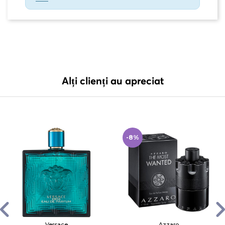
Alți clienți au apreciat
-8%
Versace
Azzaro