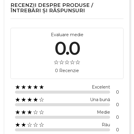
Anuleaza
RECENZII DESPRE PRODUSE /
ÎNTREBĂRI ȘI RĂSPUNSURI
Creeaza o lista de dorinte
Evaluare medie
0.0
0 Recenzie
★★★★★
Excelent
0
★★★★☆
Una bună
0
★★★☆☆
Medie
0
★★☆☆☆
Rău
0