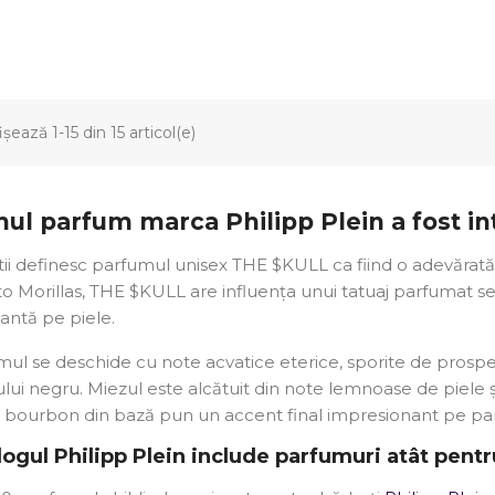
Anuleaza
Creeaza o lista de dorinte
ișează 1-15 din 15 articol(e)
ul parfum marca Philipp Plein a fost in
tii definesc parfumul unisex THE $KULL ca fiind o adevărată
o Morillas, THE $KULL are influența unui tatuaj parfumat s
antă pe piele.
mul se deschide cu note acvatice eterice, sporite de prosp
lui negru. Miezul este alcătuit din note lemnoase de piele și
ia bourbon din bază pun un accent final impresionant pe pa
logul Philipp Plein include parfumuri atât pentr