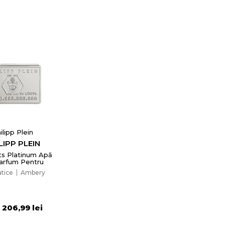
ilipp Plein
LIPP PLEIN
ts Platinum Apă
arfum Pentru
rbați EDP
tice
Ambery
×
206,99 lei
a