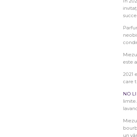
În 20
invita
succes
Parfu
neobi
condi
Miezul
este a
2021 
care t
NO LI
limit
lavan
Miezu
bourbo
un vâr