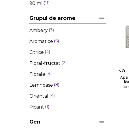
11
90 ml
Grupul de arome
3
Ambery
5
Aromatice
4
Citrice
2
Floral-fructat
NO 
4
Florale
Apă 
Bă
8
Lemnoase
Ar
4
Oriental
1
Picant
Gen