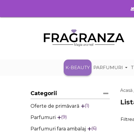

K-BEAUTY
PARFUMURI
T
Acasă
Categorii
Lis
1
Oferte de primăvară
9
Parfumuri
Filtr
6
Parfumuri fara ambalaj