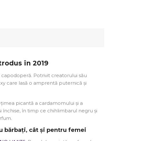
trodus în 2019
 capodoperă. Potrivit creatorului său
exy care lasă o amprentă puternică și
ețimea picantă a cardamomului și a
 închise, în timp ce chihlimbarul negru și
rfum.
u bărbați, cât și pentru femei