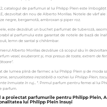
2, catalogul de parfumuri al lui Philipp Plein este îmbogăț
E, dezvoltat din nou de Alberto Morillas. Notele de vârf a
ze negre, bergamotă, ambroxan și piper roz.
le, este dezvăluit un buchet parfumat de tuberoză, iasomie,
bil al parfumului este garantat de notele de bază de înaltă 
uli, lemn de santal și chihlimbar.
ierul Alberto Morillas dezvăluie că scopul său în dezvolta
rfum vesel, exuberant și, mai presus de toate, extrem de fe
ătoare".
at de lumea plină de farmec a lui Philipp Plein și de moda 
ie, senzualitatea irezistibilă a rochiei lui Philipp Plein, toc
nte înmuiate în ruj...
". Primul parfum pentru femei al lui Phi
e parfum.
 a proiectat parfumurile pentru Philipp Plein, Al
nalitatea lui Philipp Plein însuși