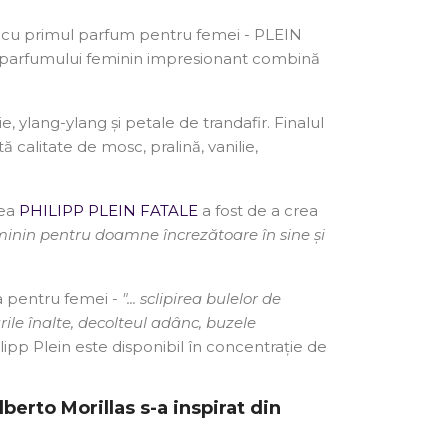
it cu primul parfum pentru femei - PLEIN
le parfumului feminin impresionant combină
 ylang-ylang și petale de trandafir. Finalul
calitate de mosc, pralină, vanilie,
rea
PHILIPP
PLEIN FATALE
a fost de a crea
minin pentru doamne încrezătoare în sine și
sa pentru femei -
"... sclipirea bulelor de
urile înalte, decolteul adânc, buzele
lipp Plein este disponibil în concentrație de
berto Morillas s-a inspirat din