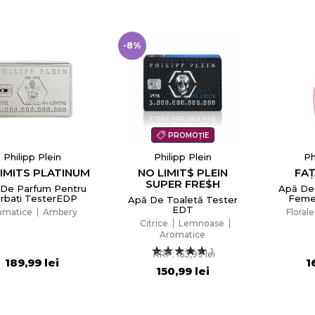
-8%
PROMOȚIE
Philipp Plein
Philipp Plein
Ph
LIMITS PLATINUM
NO LIMIT$ PLEIN
FAȚ
SUPER FRE$H
De Parfum Pentru
Apă De
rbați TesterEDP
Feme
Apă De Toaletă Tester
EDT
omatice
Ambery
Florale
Citrice
Lemnoase
Aromatice
1
RRP: 163,99 lei
189,99 lei
1
150,99 lei