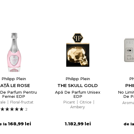
Philipp Plein
Philipp Plein
Ph
FAȚĂ LE ROSE
THE SKULL GOLD
PHI
De Parfum Pentru
Apă De Parfum Unisex
No Limi
Femei EDP
EDP
De P
Bă
rale
Floral-fructat
Picant
Citrice
Aroma
reeaza o lista de dorinte
Ambery
2
168,99 lei
1.182,99 lei
e la
de l
e listei de dorinte