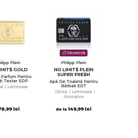
PROMOȚIE
ilipp Plein
Philipp Plein
IMIT$ GOLD
NO LIMIT$ PLEIN
SUPER FRE$H
 Parfum Pentru
ți Tester EDP
Apă De Toaletă Pentru
Bărbați EDT
al
Lemnoase
Citrice
Lemnoase
Aromatice
78,99 lei
149,99 lei
de la