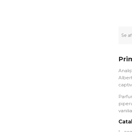
Se af
Prim
Analiș
Albert
captiv
Parfu
piperu
vanil
Cata