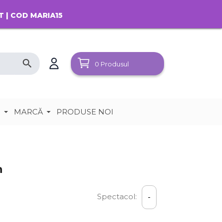
T | COD MARIA15
search
0
Produsul
e
MARCĂ
PRODUSE NOI
n
Spectacol:
-