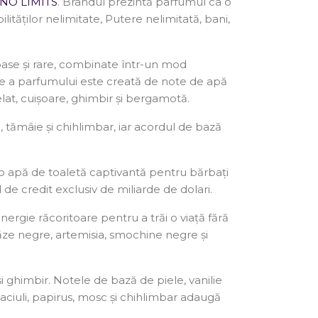
n NO LIMIT
S
. Brandul prezintă parfumul ca o
ilităților nelimitate,
Putere nelimitată, bani,
oase și rare, combinate într-un mod
ie a parfumului este creată de note de apă
at, cuișoare, ghimbir și bergamotă.
 tămâie și chihlimbar, iar acordul de bază
 apă de toaletă captivantă pentru bărbați
 de credit exclusiv de miliarde de dolari.
ergie răcoritoare pentru a trăi o viață fără
ze negre, artemisia, smochine negre și
ghimbir. Notele de bază de piele, vanilie
ciuli, papirus, mosc și chihlimbar adaugă