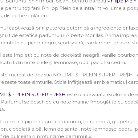
20, parfumul chihlimbar-picant pentru bărbați
Philipp Plei
ție pentru toți fanii Philipp Plein de a intra într-o lume a posib
, distracție și plăcere.
mul captivează prin puterea puternică a ingredientelor lux
șnuit de estetica parfumului Alberto Morillas. Prima impres
mentate cu piper negru, scorțișoară, cardamom, anason stel
 este împletit cu note de ciocolată neagră, vanilie bourbon,
lcătuit din note piele și lemnoase, oud, paciuli și cedru.
este marcat de apariția NO LIMIT$ - PLEIN SUPER FRE$H - o
rezește toate simțurile. Sticla înfățișează emblematicul card
MIT$ - PLEIN SUPER FRE$H
este o adevărată explozie de en
e. Parfumul se deschide cu note marine îmbogățite cu coacă
dă.
l combină
piper negru, cardamom, bergamotă, grapefruit și 
n, ciocolată albă, lemn de santal, note lemnoase, cedru, pa
f de dulceață și profunzime parfumului.