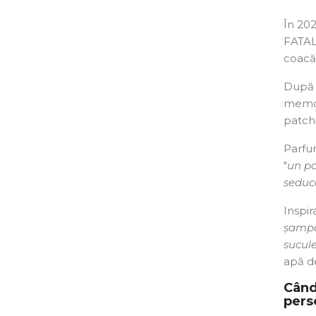
În 202
FATAL
coacă
După e
memora
patcho
Parfum
"
un pa
seduc
Inspir
șampan
sucule
apă d
Când
perso