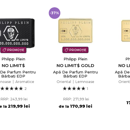
-37%
PROMOȚIE
PROMOȚIE
Philipp Plein
Philipp Plein
Ph
NO LIMIT$
NO LIMIT$ GOLD
NO L
De Parfum Pentru
Apă De Parfum Pentru
Apă De
Bărbați EDP
Bărbați EDP
Bărba
noase
Aromatice
Oriental
Lemnoase
Orient
2
1
RRP: 243,99 lei
RRP: 271,99 lei
1
219,99 lei
170,99 lei
e la
de la