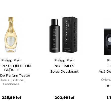
Philipp Plein
Philipp Plein
Ph
LIPP PLEIN PLEIN
NO LIMIT$
T
FAȚĂ LE
Spray Deodorant
Apă De
De Parfum Tester
Orient
Florale
Citrice
Lemnoase
225,99 lei
202,99 lei
1.