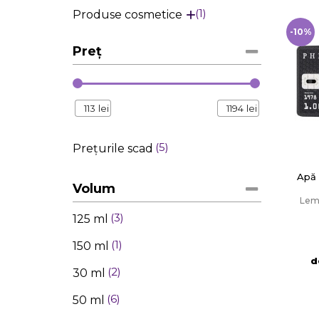
1
Produse cosmetice
-10%
Preț
113
lei
1194
lei
5
Prețurile scad
Apă 
Volum
Lem
3
125 ml
1
150 ml
d
2
30 ml
6
50 ml