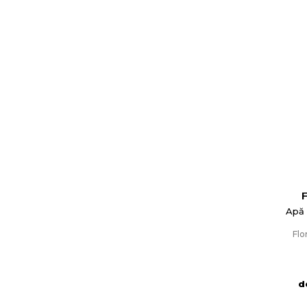
Apă 
Flo
C
d
Numel