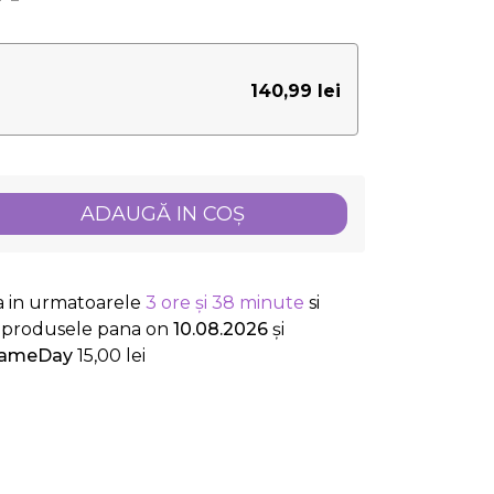
140,99 lei
ADAUGĂ IN COŞ
a in urmatoarele
3 ore și 38 minute
si
ti produsele
pana on
10.08.2026
și
ameDay
15,00 lei