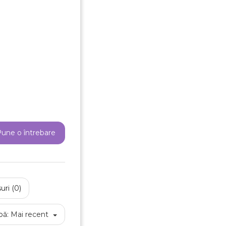
une o întrebare
uri (0)
pă:
Mai recent