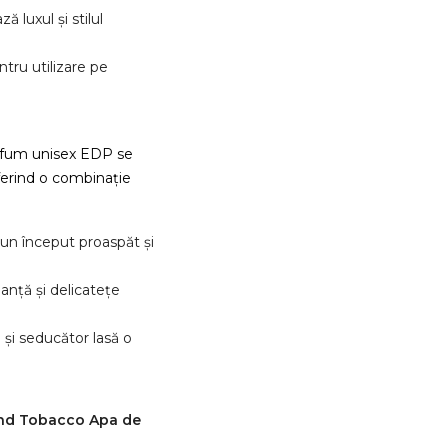
 luxul și stilul
ntru utilizare pe
rfum unisex EDP se
ferind o combinație
un început proaspăt și
anță și delicatețe
 și seducător lasă o
And Tobacco Apa de