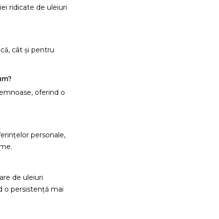
i ridicate de uleiuri
ică, cât și pentru
reeaza o lista de dorinte
fum?
e listei de dorinte
i lemnoase, oferind o
erințelor personale,
Anuleaza
Creeaza o lista de dorinte
ime.
re de uleiuri
d o persistență mai