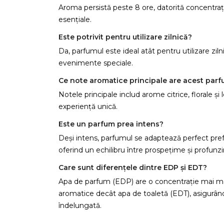
Aroma persistă peste 8 ore, datorită concentrație
esențiale.
Este potrivit pentru utilizare zilnică?
Da, parfumul este ideal atât pentru utilizare ziln
C
evenimente speciale.
Ce note aromatice principale are acest par
Numel
Notele principale includ arome citrice, florale ș
experiență unică.
Este un parfum prea intens?
Deși intens, parfumul se adaptează perfect pref
oferind un echilibru între prospețime și profunz
Care sunt diferențele dintre EDP și EDT?
Apa de parfum (EDP) are o concentrație mai ma
aromatice decât apa de toaletă (EDT), asigurân
îndelungată.