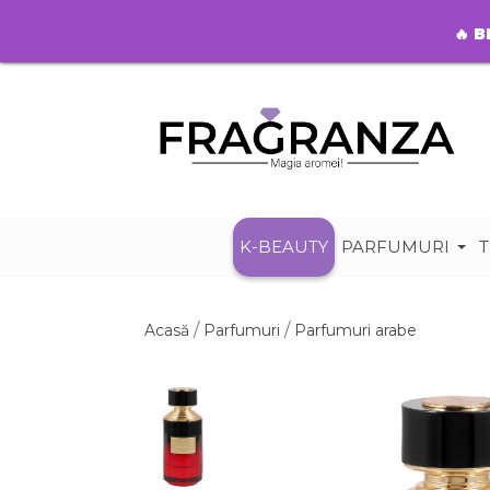
🔥
B
K-BEAUTY
PARFUMURI
T
Acasă
Parfumuri
Parfumuri arabe