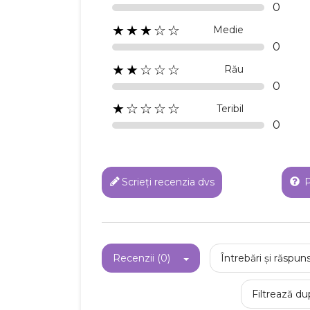
0
★★★☆☆
Medie
0
★★☆☆☆
Rău
0
★☆☆☆☆
Teribil
0
Scrieți recenzia dvs
P
Recenzii (0)
Întrebări și răspuns
Filtrează du