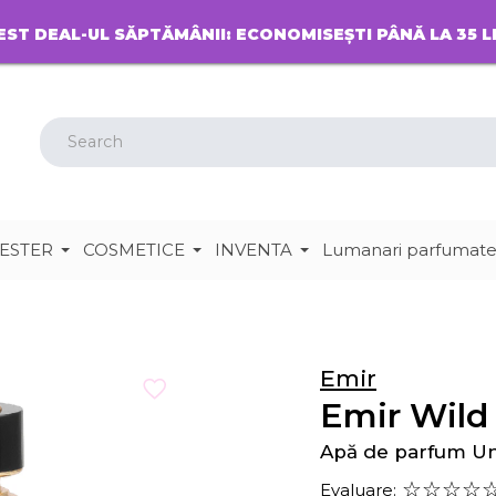
EST DEAL-UL SĂPTĂMÂNII: ECONOMISEȘTI PÂNĂ LA 35 L
ESTER
COSMETICE
INVENTA
Lumanari parfumat
Emir
Emir Wild
Apă de parfum U
Evaluare: