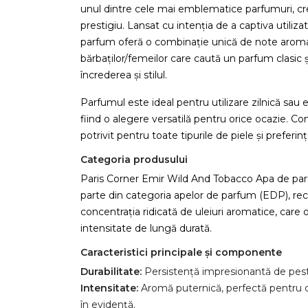
unul dintre cele mai emblematice parfumuri, cr
prestigiu. Lansat cu intenția de a captiva utilizat
parfum oferă o combinație unică de note aroma
bărbaților/femeilor care caută un parfum clasic 
încrederea și stilul.
Parfumul este ideal pentru utilizare zilnică sau
fiind o alegere versatilă pentru orice ocazie. Co
potrivit pentru toate tipurile de piele și preferinț
Categoria produsului
Paris Corner Emir Wild And Tobacco Apa de pa
parte din categoria apelor de parfum (EDP), r
concentrația ridicată de uleiuri aromatice, care o
intensitate de lungă durată.
Caracteristici principale și componente
Durabilitate:
Persistență impresionantă de pest
Intensitate:
Aromă puternică, perfectă pentru c
în evidență.