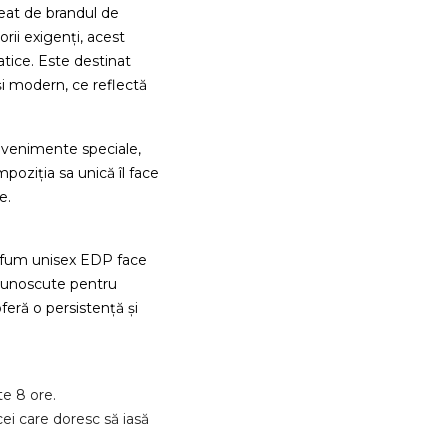
eat de brandul de
orii exigenți, acest
tice. Este destinat
și modern, ce reflectă
 evenimente speciale,
mpoziția sa unică îl face
e.
rfum unisex EDP face
ecunoscute pentru
feră o persistență și
e 8 ore.
ei care doresc să iasă