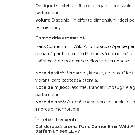
Designul sticlei:
Un flacon elegant care subliniază
parfumului.
Volum:
Disponibil în diferite dimensiuni, ideal pe
termen lung.
Compoziția aromatică
Paris Corner Emir Wild And Tobacco Apa de pa
remarcă printr-o piramidă olfactivă complexă, o
sofisticată de note citrice, florale și lemnoase:
Note de vârf:
Bergamot, lămâie, ananas. Oferă 
vibrant, care captează atenția.
Note de mijloc:
Iasomie, trandafir. Adaugă eleg
parfumului.
Note de bază:
Ambră, mosc, vanilie. Finalul cald
impresie memorabilă.
Întrebări frecvente
Cât durează aroma Paris Corner Emir Wild 
parfum unisex EDP?