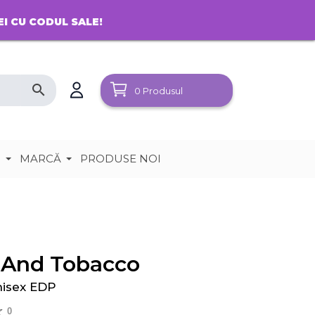
EI CU CODUL SALE!
search
0
Produsul
e
MARCĂ
PRODUSE NOI
 And Tobacco
nisex EDP
0