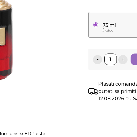
75 ml
În stoc
Plasati comand
puteti sa primi
12.08.2026
cu
S
rfum unisex EDP este