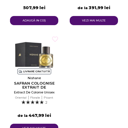
507,99 lei
391,99 lei
de la
ADAUGĂ IN COŞ
VEZI MAI MULTE
LIVRARE GRATUITĂ
Nishane
SAFRAN COLOGNISE
EXTRAIT DE
COLOGNE
Extract De Colonie Unisex
Oriental
Florale
Picant
2
447,99 lei
de la