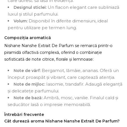
care doresc să iasă în evidență.
Un flacon elegant care subliniază
Designul sticlei:
luxul și stilul parfumului.
Disponibil în diferite dimensiuni, ideal
Volum:
pentru utilizare pe termen lung.
Compoziția aromatică
Nishane Nanshe Extrait De Parfum se remarcă printr-o
piramidă olfactivă complexă, oferind o combinație
sofisticată de note citrice, florale și lemnoase:
Bergamot, lămâie, ananas. Oferă un
Note de vârf:
început proaspăt și vibrant, care captează atenția.
Iasomie, trandafir. Adaugă eleganță
Note de mijloc:
și delicatețe parfumului.
Ambră, mosc, vanilie. Finalul cald și
Note de bază:
seducător lasă o impresie memorabilă.
Întrebări frecvente
Cât durează aroma Nishane Nanshe Extrait De Parfum?