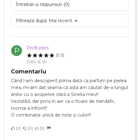
Întrebări și răspunsuri (0)
Filtrează după:
Mai recent
Profil șters
P
(5.0)
2024-12-20
Comentariu
Când l-am descoperit prima dată ca parfum pe pielea
mea, mi-am dat seama că asta am căutat de-a lungul
anilor cu o acoperire clară a Sinelui meu!!
Irezistibil, dar prins în aer ca o floare de trandafir,
tocmai a înflorit!!
O combinație unică de note și culori!!
0
0
0