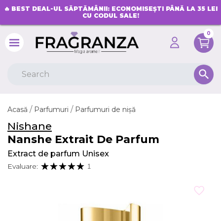
🔥
BEST DEAL-UL SĂPTĂMÂNII: ECONOMISEȘTI PÂNĂ LA 35 LEI
CU CODUL SALE!
0
search
Acasă
Parfumuri
Parfumuri de nișă
Nishane
Nanshe Extrait De Parfum
Extract de parfum Unisex
Evaluare:
1