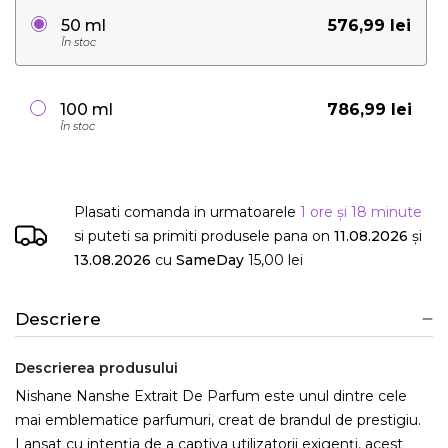
576,99 lei
50 ml
În stoc
786,99 lei
100 ml
În stoc
Plasati comanda in urmatoarele
1 ore și 18 minute
si puteti sa primiti produsele
pana on
11.08.2026
și
13.08.2026
cu
SameDay
15,00 lei
Descriere
Descrierea produsului
Nishane Nanshe Extrait De Parfum este unul dintre cele
mai emblematice parfumuri, creat de brandul de prestigiu.
Lansat cu intenția de a captiva utilizatorii exigenți, acest