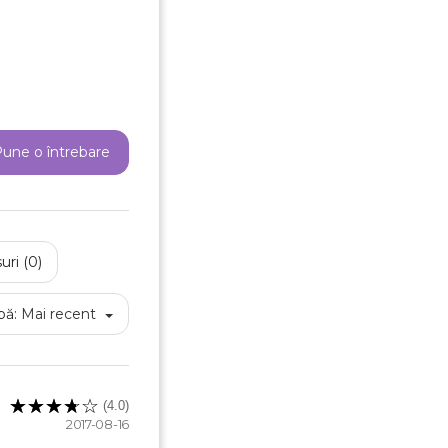
reeaza o lista de dorinte
e listei de dorinte
une o întrebare
Anuleaza
Creeaza o lista de dorinte
uri (0)
pă:
Mai recent
(4.0)
2017-08-16