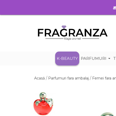

K-BEAUTY
PARFUMURI
T
Acasă
Parfumuri fara ambalaj
Femei fara a