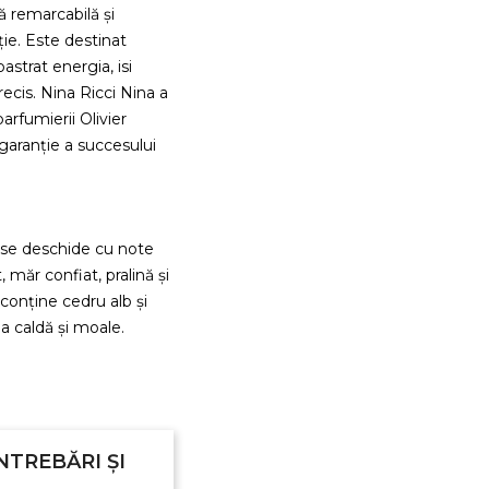
 remarcabilă și
ție. Este destinat
strat energia, isi
recis. Nina Ricci Nina a
arfumierii Olivier
garanție a succesului
 se deschide cu note
măr confiat, pralină și
 conține cedru alb și
 caldă și moale.
NTREBĂRI ȘI