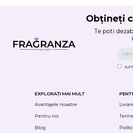
Obțineți c
Te poti deza
sun
EXPLORAȚI MAI MULT
PENT
Avantajele noastre
Livrar
Pentru noi
Termen
Blog
Politi