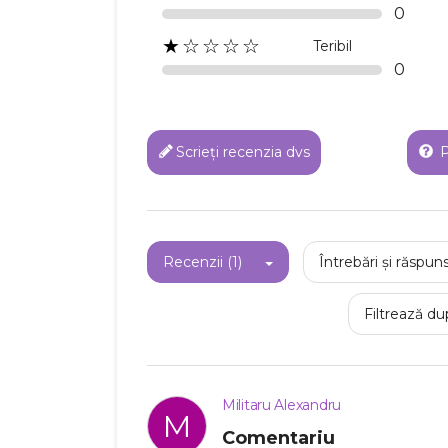
0
C
★☆☆☆☆
Teribil
0
Numel
Scrieți recenzia dvs
P
Recenzii (1)
Întrebări și răspuns
Filtrează du
Militaru Alexandru
M
Comentariu