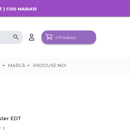
T | COD MARIA15
search
0
Produsul
e
MARCĂ
PRODUSE NOI
ster EDT
1