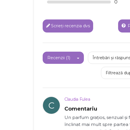
0
Scrieți recenzia dvs
P
Recenzii (1)
Întrebări și răspuns
C
Filtrează du
Numel
Claudia Fulea
C
Comentariu
Un parfum grațios, senzual și f
înclinat mai mult spre partea