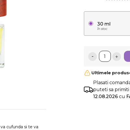
30 ml
În stoc
Ultimele produse
Plasati comand
puteti sa primi
12.08.2026
cu
F
a cufunda si te va