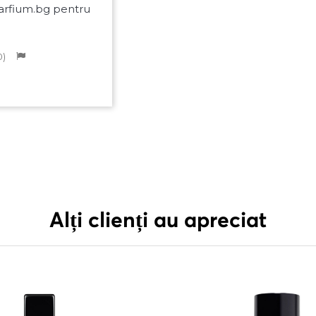
arfium.bg pentru
0
Alți clienți au apreciat