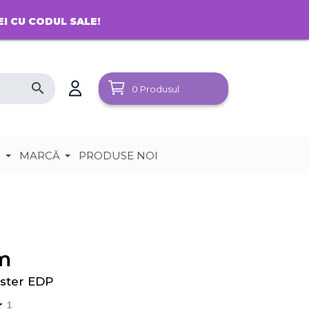
EI CU CODUL SALE!
search
0
Produsul
e
MARCĂ
PRODUSE NOI
m
ster EDP
1