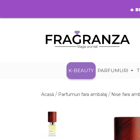
🔥
B
K-BEAUTY
PARFUMURI
T
Acasă
Parfumuri fara ambalaj
Nise fara amb