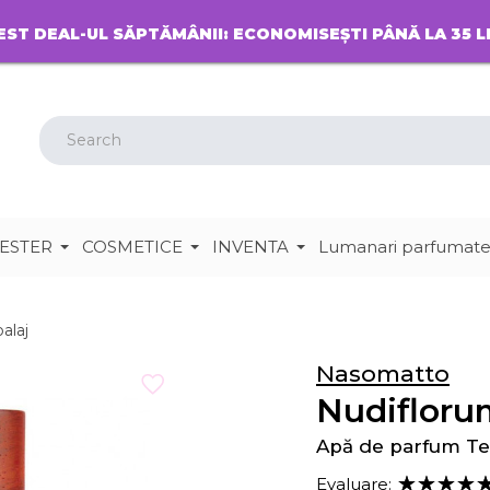
EST DEAL-UL SĂPTĂMÂNII: ECONOMISEȘTI PÂNĂ LA 35 L
ESTER
COSMETICE
INVENTA
Lumanari parfumat
alaj
Nasomatto
Nudifloru
Apă de parfum Te
Evaluare: