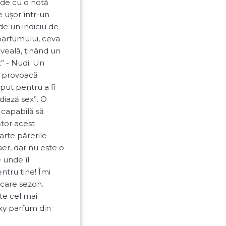
ide cu o notă
e ușor într-un
e un indiciu de
parfumului, ceva
iveală, ținând un
” - Nudi. Un
e provoacă
ut pentru a fi
diază sex”. O
 capabilă să
tor acest
arte părerile
aer, dar nu este o
 unde îl
entru tine! Îmi
iecare sezon.
te cel mai
exy parfum din