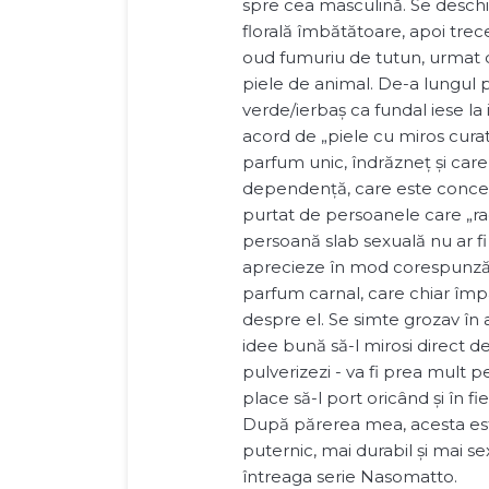
spre cea masculină. Se desch
florală îmbătătoare, apoi trec
oud fumuriu de tutun, urmat d
piele de animal. De-a lungul 
verde/ierbaș ca fundal iese la 
acord de „piele cu miros curat
parfum unic, îndrăzneț și car
dependență, care este concep
purtat de persoanele care „ra
persoană slab sexuală nu ar fi
aprecieze în mod corespunză
parfum carnal, care chiar împ
despre el. Se simte grozav în 
idee bună să-l mirosi direct de
pulverizezi - va fi prea mult p
place să-l port oricând și în f
După părerea mea, acesta es
puternic, mai durabil și mai s
întreaga serie Nasomatto.