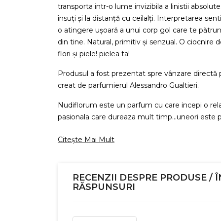
transporta intr-o lume invizibila a linistii absolut
însuți și la distanță cu ceilalți. Interpretarea se
o atingere ușoară a unui corp gol care te pătru
din tine. Natural, primitiv și senzual. O ciocnire 
flori și piele! pielea ta!
Produsul a fost prezentat spre vânzare directă p
creat de parfumierul Alessandro Gualtieri.
Nudiflorum este un parfum cu care incepi o rel
pasionala care dureaza mult timp...uneori este
Citește Mai Mult
RECENZII DESPRE PRODUSE / Î
RĂSPUNSURI