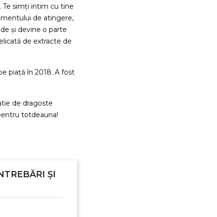
e. Te simți intim cu tine
ntimentului de atingere,
nde și devine o parte
delicată de extracte de
e piață în 2018. A fost
atie de dragoste
 pentru totdeauna!
NTREBĂRI ȘI