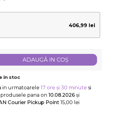
406,99 lei
ADAUGĂ IN COŞ
 in stoc
a in urmatoarele
17 ore și 30 minute
si
ti produsele
pana on
10.08.2026
și
AN Courier Pickup Point
15,00 lei