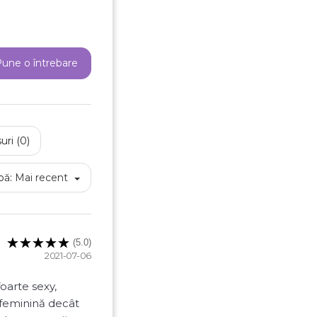
une o întrebare
uri (0)
reeaza o lista de dorinte
pă:
Mai recent
e listei de dorinte
(5.0)
2021-07-06
oarte sexy,
Anuleaza
Creeaza o lista de dorinte
 feminină decât