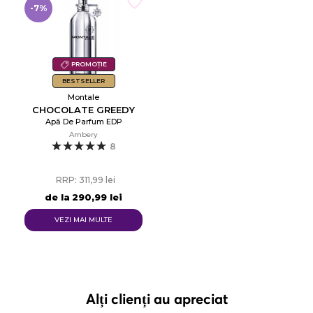
-7%
PROMOȚIE
BESTSELLER
Montale
CHOCOLATE GREEDY
Apă De Parfum EDP
Ambery
8
RRP: 311,99 lei
de la
290,99 lei
VEZI MAI MULTE
Alți clienți au apreciat