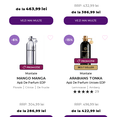
RRP: 432,99 lei
463,99 lei
de la
de la
386,99 lei
VEZI MAI MULTE
VEZI MAI MULTE
-6%
-15%
PROMOȚIE
PROMOȚIE
BESTSELLER
Montale
Montale
MANGO MANGA
ARABIANS TONKA
Apă De Parfum EDP
Apă De Parfum Unisex EDP
Florale
Citrice
De fructe
Lemnoase
Ambery
29
RRP: 304,99 lei
RRP: 496,99 lei
de la
286,99 lei
de la
422,99 lei