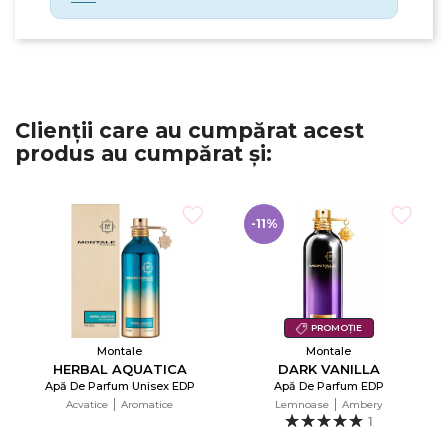
Clienții care au cumpărat acest
produs au cumpărat și:
×
Creeaza o lista de dorinte
-11%
Numele listei de dorinte
PROMOȚIE
Montale
Montale
HERBAL AQUATICA
DARK VANILLA
Anuleaza
Apă De Parfum Unisex EDP
Apă De Parfum EDP
Acvatice
Aromatice
Lemnoase
Ambery
Creeaza o lista de dorinte
1