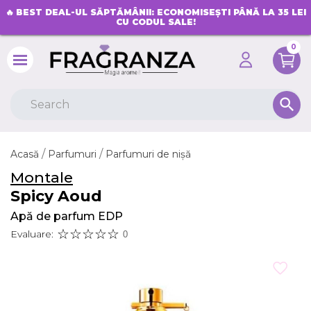
🔥
BEST DEAL-UL SĂPTĂMÂNII: ECONOMISEȘTI PÂNĂ LA 35 LEI
CU CODUL SALE!
0
search
Acasă
Parfumuri
Parfumuri de nișă
Montale
Spicy Aoud
Apă de parfum EDP
Evaluare:
0