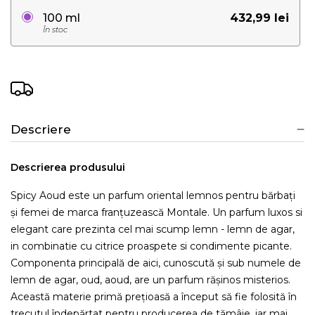
432,99 lei
100 ml
În stoc
Descriere
Descrierea produsului
Spicy Aoud este un parfum oriental lemnos pentru bărbați
și femei de marca franțuzească Montale. Un parfum luxos si
elegant care prezinta cel mai scump lemn - lemn de agar,
in combinatie cu citrice proaspete si condimente picante.
Componenta principală de aici, cunoscută și sub numele de
lemn de agar, oud, aoud, are un parfum rășinos misterios.
Această materie primă prețioasă a început să fie folosită în
trecutul îndepărtat pentru producerea de tămâie, iar mai