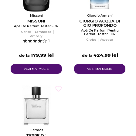
Missoni
Giorgio Armani
MISSONI
GIORGIO ACQUA DI
GIO PROFONDO
Apă De Parfum Tester EDP
Apă De Parfum Pentru
Citrice
Lemnoase
Bărbați Tester EDP
Ambery
Citrice
Acvatice
1
179,99 lei
424,99 lei
de la
de la
VEZI MAI MULTE
VEZI MAI MULTE
Hermès
TERRE D`