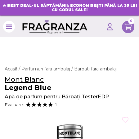
🔥
BEST DEAL-UL SĂPTĂMÂNII: ECONOMISEȘTI PÂNĂ LA 35 LEI
CU CODUL SALE!
0
search
Acasă
Parfumuri fara ambalaj
Barbati fara ambalaj
Mont Blanc
Legend Blue
Apă de parfum pentru Bărbați TesterEDP
Evaluare:
1