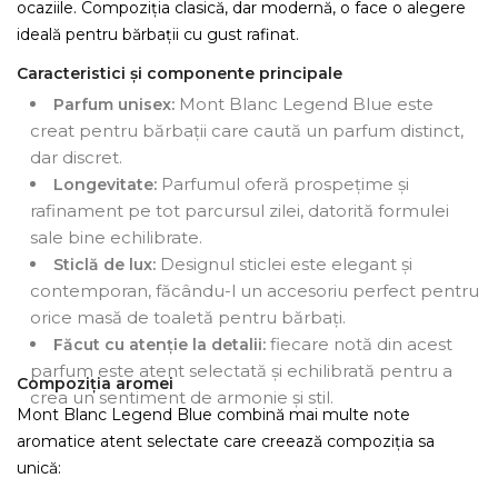
ocaziile. Compoziția clasică, dar modernă, o face o alegere
ideală pentru bărbații cu gust rafinat.
Caracteristici și componente principale
Mont Blanc Legend Blue este
Parfum unisex:
creat pentru bărbații care caută un parfum distinct,
dar discret.
Parfumul oferă prospețime și
Longevitate:
rafinament pe tot parcursul zilei, datorită formulei
sale bine echilibrate.
Designul sticlei este elegant și
Sticlă de lux:
contemporan, făcându-l un accesoriu perfect pentru
orice masă de toaletă pentru bărbați.
fiecare notă din acest
Făcut cu atenție la detalii:
parfum este atent selectată și echilibrată pentru a
Compoziția aromei
crea un sentiment de armonie și stil.
Mont Blanc Legend Blue combină mai multe note
aromatice atent selectate care creează compoziția sa
unică: