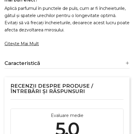
mai bun efect?
Aplică parfumul în punctele de puls, cum ar fi încheieturile,
gâtul și spatele urechilor pentru o longevitate optimă.
Evitați să vă frecați încheieturile, deoarece acest lucru poate
afecta dezvoltarea mirosului.
Citește Mai Mult
Caracteristică
RECENZII DESPRE PRODUSE /
ÎNTREBĂRI ȘI RĂSPUNSURI
×
Creeaza o lista de dorinte
Evaluare medie
5.0
Numele listei de dorinte