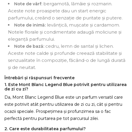
bergamotă, lămâie și rozmarin.
Note de vârf:
Aceste note proaspete dau un start energic
parfumului, creând o senzație de puritate și putere.
levănțică, mușcate și cardamom.
Note de inimă:
Notele florale și condimentate adaugă moliciune și
eleganță parfumului.
cedru, lemn de santal și lichen.
Note de bază:
Aceste note calde și profunde creează stabilitate și
senzualitate în compoziție, făcând-o de lungă durată
și de neuitat.
Întrebări și răspunsuri frecvente
1. Este Mont Blanc Legend Blue potrivit pentru utilizarea
de zi cu zi?
Da, Mont Blanc Legend Blue este un parfum versatil care
este potrivit atât pentru utilizarea de zi cu zi, cât și pentru
ocazii speciale. Prospețimea și profunzimea sa o fac
perfectă pentru purtarea pe tot parcursul zilei.
2. Care este durabilitatea parfumului?