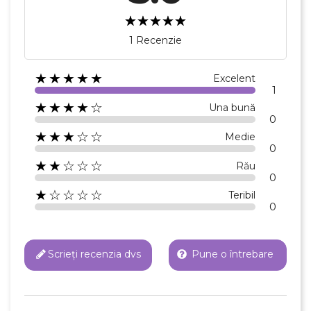
1 Recenzie
Anuleaza
Creeaza o lista de dorinte
★★★★★
Excelent
1
★★★★☆
Una bună
0
★★★☆☆
Medie
0
★★☆☆☆
Rău
0
★☆☆☆☆
Teribil
0
Scrieți recenzia dvs
Pune o întrebare