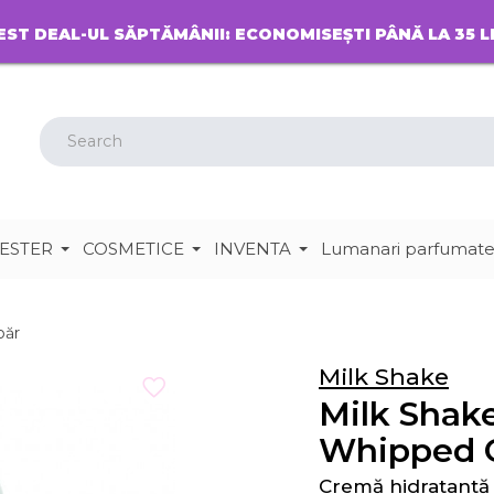
EST DEAL-UL SĂPTĂMÂNII: ECONOMISEȘTI PÂNĂ LA 35 L
ESTER
COSMETICE
INVENTA
Lumanari parfumat
păr
Milk Shake
Milk Shak
Whipped 
Cremă hidratantă 