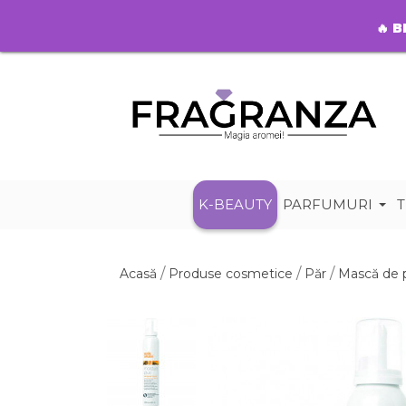
🔥
B
K-BEAUTY
PARFUMURI
T
Acasă
Produse cosmetice
Păr
Mască de 