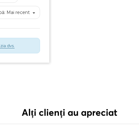
pă:
Mai recent
zia dvs.
Alți clienți au apreciat