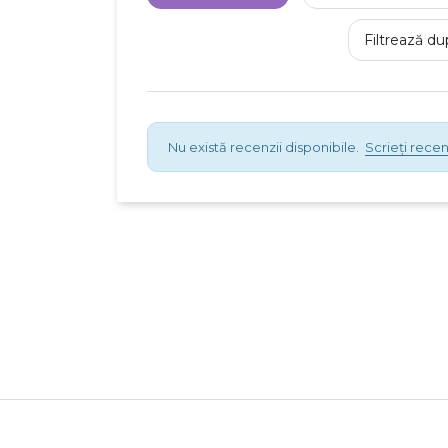
Filtrează du
Nu există recenzii disponibile.
Scrieți recen