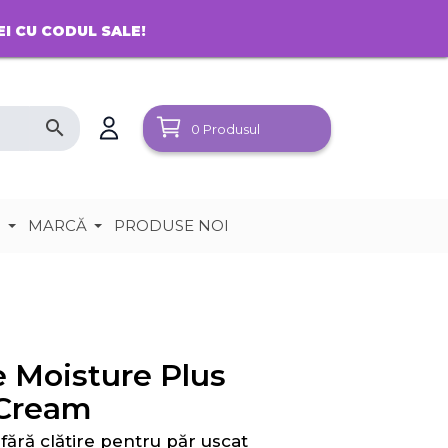
EI CU CODUL SALE!
search
0
Produsul
e
MARCĂ
PRODUSE NOI
e Moisture Plus
Cream
fără clătire pentru păr uscat