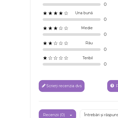
0
★★★★☆
Una bună
0
★★★☆☆
Medie
0
★★☆☆☆
Rău
0
★☆☆☆☆
Teribil
0
C
Scrieți recenzia dvs
P
Numel
Recenzii (0)
Întrebări și răspuns