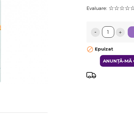
Evaluare:

Epuizat
ANUNȚĂ-MĂ 