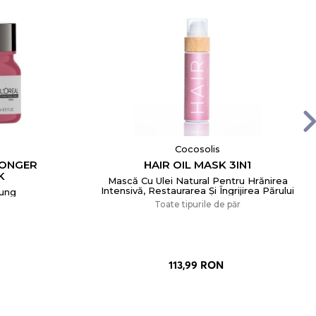
Cocosolis
LONGER
HAIR OIL MASK 3IN1
K
Mască Cu Ulei Natural Pentru Hrănirea
Intensivă, Restaurarea Și Îngrijirea Părului
Lung
Toate tipurile de păr
113,99 RON