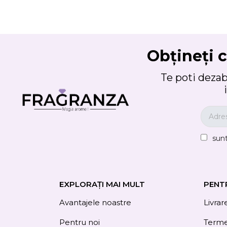
Obțineți c
Te poti deza
sun
EXPLORAȚI MAI MULT
PENT
Avantajele noastre
Livrar
Pentru noi
Termen