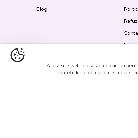
Blog
Politi
Refuz
Conta
Harta 
Obțineți
5%
Acest site web folosește cookie-uri pentru
reducere
sunteți de acord cu toate cookie-uril