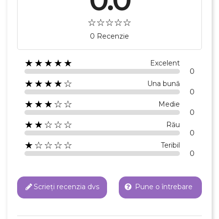
Numele listei de dorinte
0 Recenzie
★★★★★
Excelent
Anuleaza
0
★★★★☆
Una bună
Creeaza o lista de dorinte
0
★★★☆☆
Medie
0
★★☆☆☆
Rău
0
★☆☆☆☆
Teribil
0
Scrieți recenzia dvs
Pune o întrebare