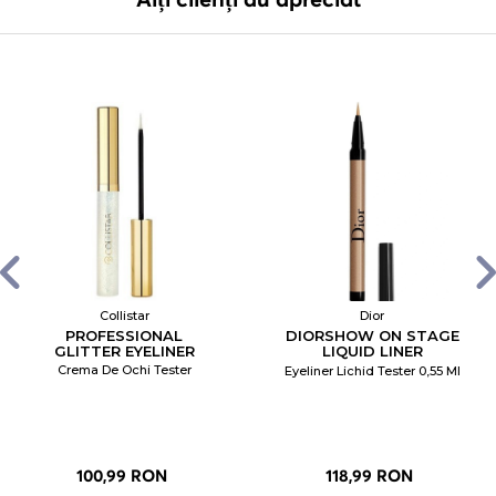
Collistar
Dior
PROFESSIONAL
DIORSHOW ON STAGE
GLITTER EYELINER
LIQUID LINER
WATERPROOF
Crema De Ochi Tester
Eyeliner Lichid Tester 0,55 Ml
100,99 RON
118,99 RON