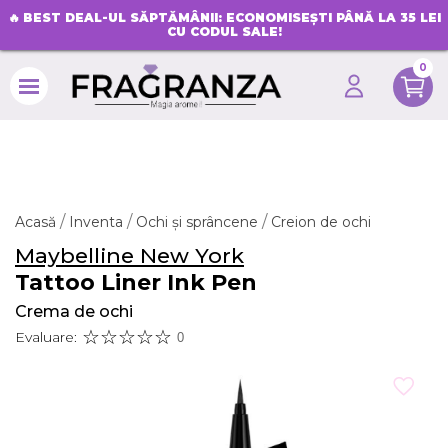
🔥
BEST DEAL-UL SĂPTĂMÂNII: ECONOMISEȘTI PÂNĂ LA 35 LEI
CU CODUL SALE!
0
search
Acasă
Inventa
Ochi și sprâncene
Creion de ochi
Maybelline New York
Tattoo Liner Ink Pen
Crema de ochi
Evaluare:
0