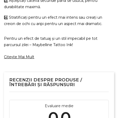
3️⃣ Așteptați câteva secunde până se usucă, pentru
durabilitate maximă.
4️⃣ Stratificați pentru un efect mai intens sau creați un
creion de ochi cu aripi pentru un aspect mai dramatic.
Pentru un efect de tatuaj și un stil impecabil pe tot
parcursul zilei – Maybelline Tattoo Ink!
Citește Mai Mult
RECENZII DESPRE PRODUSE /
ÎNTREBĂRI ȘI RĂSPUNSURI
Evaluare medie
×
Creeaza o lista de dorinte
0.0