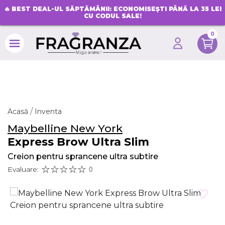
🔥
BEST DEAL-UL SĂPTĂMÂNII: ECONOMISEȘTI PÂNĂ LA 35 LEI
CU CODUL SALE!
0
search
Acasă
Inventa
Maybelline New York
Express Brow Ultra Slim
Creion pentru sprancene ultra subtire
Evaluare:
0