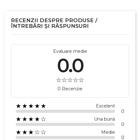
RECENZII DESPRE PRODUSE /
×
Creeaza o lista de dorinte
ÎNTREBĂRI ȘI RĂSPUNSURI
Numele listei de dorinte
Evaluare medie
0.0
Anuleaza
Creeaza o lista de dorinte
0 Recenzie
★★★★★
Excelent
0
★★★★☆
Una bună
0
★★★☆☆
Medie
0