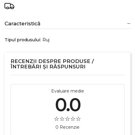
În stoc
0,00 lei
55 Kneehigh
Caracteristică
În stoc
Tipul produsului:
Ruj
0,00 lei
115 Peppy
În stoc
RECENZII DESPRE PRODUSE /
ÎNTREBĂRI ȘI RĂSPUNSURI
Evaluare medie
0.0
0 Recenzie