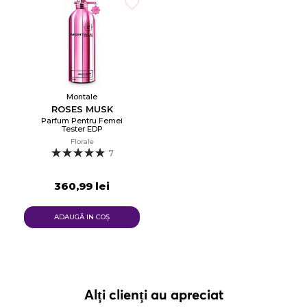
Montale
ROSES MUSK
Parfum Pentru Femei
Tester EDP
Florale
7
360,99 lei
ADAUGĂ IN COŞ
Alți clienți au apreciat