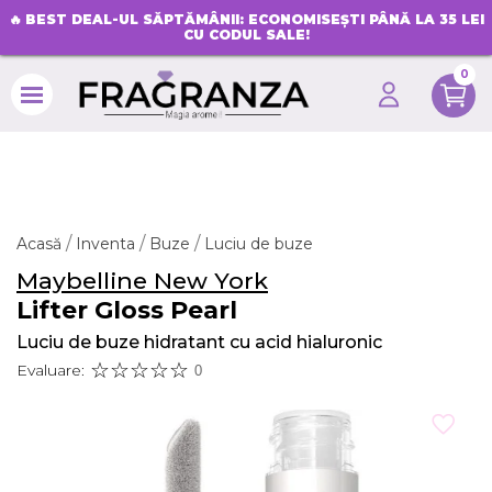
🔥
BEST DEAL-UL SĂPTĂMÂNII: ECONOMISEȘTI PÂNĂ LA 35 LEI
CU CODUL SALE!
0
search
Acasă
Inventa
Buze
Luciu de buze
Maybelline New York
Lifter Gloss Pearl
Luciu de buze hidratant cu acid hialuronic
Evaluare:
0