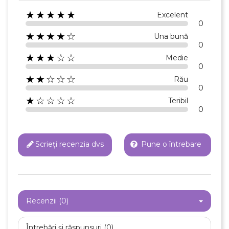
★★★★★
Excelent
0
★★★★☆
Una bună
0
★★★☆☆
Medie
0
★★☆☆☆
Rău
0
★☆☆☆☆
Teribil
0
Scrieți recenzia dvs
Pune o întrebare
Recenzii (0)
×
Creeaza o lista de dorinte
Întrebări și răspunsuri (0)