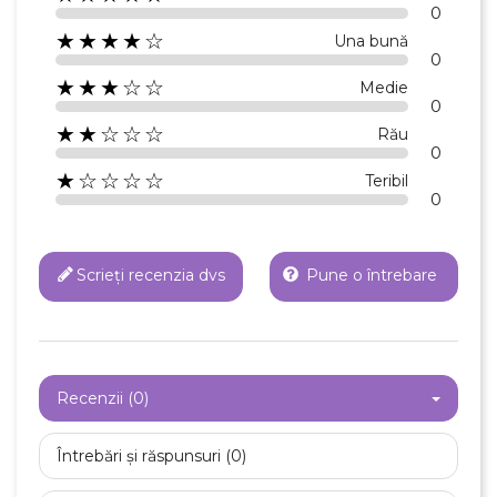
0
★★★★☆
Una bună
0
★★★☆☆
Medie
0
★★☆☆☆
Rău
0
★☆☆☆☆
Teribil
0
Scrieți recenzia dvs
Pune o întrebare
Recenzii (0)
Întrebări și răspunsuri (0)