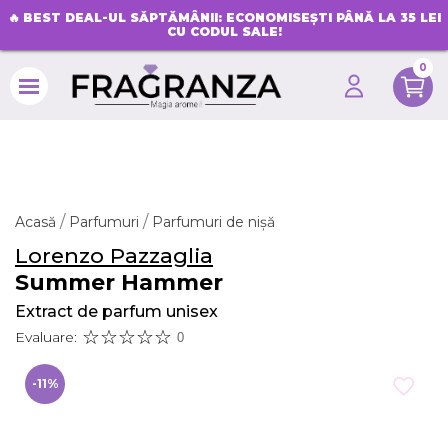
🔥
BEST DEAL-UL SĂPTĂMÂNII: ECONOMISEȘTI PÂNĂ LA 35 LEI
CU CODUL SALE!
0
search
Acasă
Parfumuri
Parfumuri de nișă
Lorenzo Pazzaglia
Summer Hammer
Extract de parfum unisex
Evaluare:
0
-11%