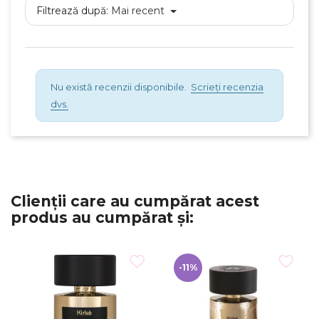
Filtrează după:
Mai recent
Nu există recenzii disponibile.
Scrieți recenzia
dvs.
×
Creeaza o lista de dorinte
Clienții care au cumpărat acest
produs au cumpărat și:
Numele listei de dorinte
-11%
Anuleaza