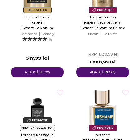
Creeaza o lista de dorinte
BESTSELLER
PROMOȚIE
Tiziana Terenzi
Tiziana Terenzi
KIRKE
KIRKE OVERDOSE
Extract De Parfum
Extract De Parfum Unisex
Lemnoase
Ambery
Florale
De fructe
18
RRP: 1.139,99 lei
517,99 lei
1.008,99 lei
ADAUGĂ IN COŞ
ADAUGĂ IN COŞ
PROMOȚIE
PREMIUM SELECTION
PROMOȚIE
Lorenzo Pazzaglia
Nishane