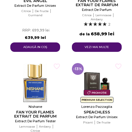
EVIL ANGEL
FAN YOUR FLAMES
EXTRAIT DE PARFUM
Extract De Parfum Unisex
Extract De Parfum
Citrice
De fructe
Gurmand
Citrice
Lemnoase
Ambery
2
RRP: 699,99 lei
658,99 lei
de la
639,99 lei
ADAUGĂ IN COŞ
VEZI MAI MULTE
-13%
PROMOȚIE
PREMIUM SELECTION
Nishane
Lorenzo Pazzaglia
FAN YOUR FLAMES
SPEACHLESS
EXTRAIT DE PARFUM
Extract De Parfum Unisex
Extract De Parfum Tester
Picant
De fructe
Lemnoase
Ambery
Citrice