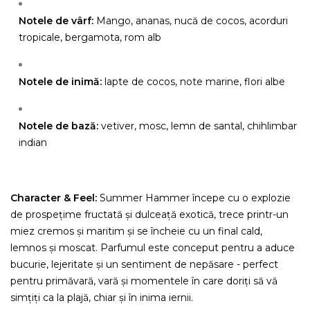
Notele de vârf:
Mango, ananas, nucă de cocos, acorduri
tropicale, bergamota, rom alb
Notele de inimă:
lapte de cocos, note marine, flori albe
Notele de bază:
vetiver, mosc, lemn de santal, chihlimbar
indian
Character & Feel:
Summer Hammer începe cu o explozie
de prospețime fructată și dulceață exotică, trece printr-un
miez cremos și maritim și se încheie cu un final cald,
lemnos și moscat. Parfumul este conceput pentru a aduce
bucurie, lejeritate și un sentiment de nepăsare - perfect
pentru primăvară, vară și momentele în care doriți să vă
simțiți ca la plajă, chiar și în inima iernii.