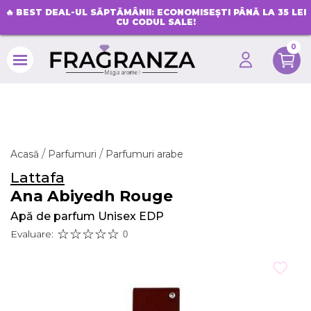
🔥
BEST DEAL-UL SĂPTĂMÂNII: ECONOMISEȘTI PÂNĂ LA 35 LEI
CU CODUL SALE!
0
search
Acasă
Parfumuri
Parfumuri arabe
Lattafa
Ana Abiyedh Rouge
Apă de parfum Unisex EDP
Evaluare:
0