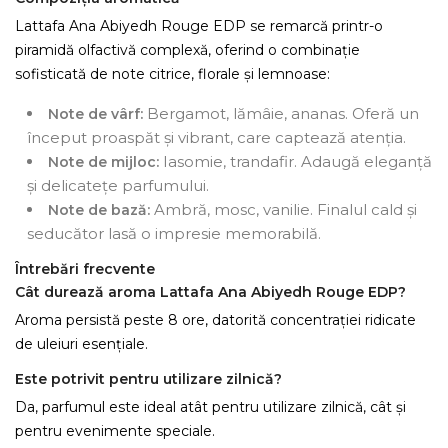
Lattafa Ana Abiyedh Rouge EDP se remarcă printr-o
piramidă olfactivă complexă, oferind o combinație
sofisticată de note citrice, florale și lemnoase:
Bergamot, lămâie, ananas. Oferă un
Note de vârf:
început proaspăt și vibrant, care captează atenția.
Iasomie, trandafir. Adaugă eleganță
Note de mijloc:
și delicatețe parfumului.
Ambră, mosc, vanilie. Finalul cald și
Note de bază:
seducător lasă o impresie memorabilă.
Întrebări frecvente
Cât durează aroma Lattafa Ana Abiyedh Rouge EDP?
Aroma persistă peste 8 ore, datorită concentrației ridicate
de uleiuri esențiale.
Este potrivit pentru utilizare zilnică?
Da, parfumul este ideal atât pentru utilizare zilnică, cât și
pentru evenimente speciale.