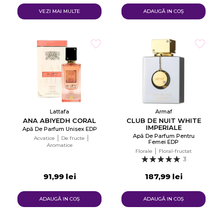
VEZI MAI MULTE
ADAUGĂ IN COŞ
Lattafa
Armaf
ANA ABIYEDH CORAL
CLUB DE NUIT WHITE
IMPERIALE
Apă De Parfum Unisex EDP
Apă De Parfum Pentru
Acvatice
De fructe
Femei EDP
Aromatice
Florale
Floral-fructat
3
91,99 lei
187,99 lei
ADAUGĂ IN COŞ
ADAUGĂ IN COŞ