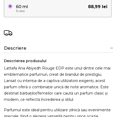
88,99 lei
60 ml
În stoc
Descriere
Descrierea produsului
Lattafa Ana Abiyedh Rouge EDP este unul dintre cele mai
emblematice parfumuri, creat de brandul de prestigiu.
Lansat cu intenția de a captiva utilizatorii exigenți, acest
parfum oferă o combinație unică de note aromatice. Este
destinat bărbaților/femeilor care caută un parfum clasic și
modern, ce reflectă încrederea și stilul.
Parfumul este ideal pentru utilizare zilnică sau evenimente
speciale, fiind o alegere versatilă pentru orice ocazie.