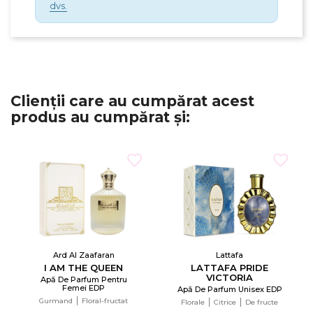
dvs.
Clienții care au cumpărat acest
produs au cumpărat și:
Ard Al Zaafaran
Lattafa
I AM THE QUEEN
LATTAFA PRIDE
VICTORIA
Apă De Parfum Pentru
Femei EDP
Apă De Parfum Unisex EDP
Gurmand
Floral-fructat
Florale
Citrice
De fructe