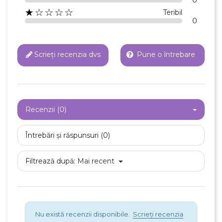
×
Creeaza o lista de dorinte
★☆☆☆☆
Teribil
0
Numele listei de dorinte
Scrieți recenzia dvs
Pune o întrebare
Anuleaza
Creeaza o lista de dorinte
Recenzii (0)
Întrebări și răspunsuri (0)
Filtrează după:
Mai recent
Nu există recenzii disponibile.
Scrieți recenzia