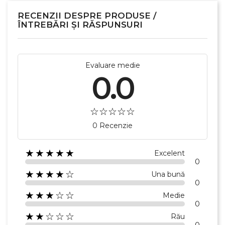
RECENZII DESPRE PRODUSE /
ÎNTREBĂRI ȘI RĂSPUNSURI
Evaluare medie
0.0
0 Recenzie
★★★★★
Excelent
0
★★★★☆
Una bună
0
★★★☆☆
Medie
0
★★☆☆☆
Rău
0