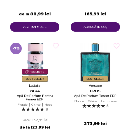
88,99 lei
165,99 lei
de la
VEZI MAI MULTE
ADAUGĂ IN COŞ
-7%
PROMOȚIE
BESTSELLER
BESTSELLER
Lattafa
Versace
YARA
EROS
Apă De Parfum Pentru
Apă De Parfum Tester EDP
Femei EDP
Florale
Citrice
Lemnoase
Florale
Citrice
Mosc
5
8
RRP: 132,99 lei
273,99 lei
de la
123,99 lei