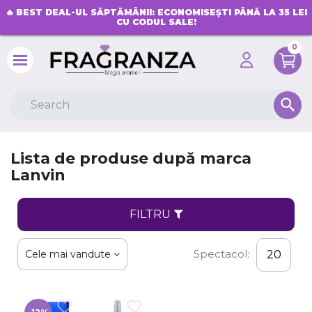
🔥
BEST DEAL-UL SĂPTĂMÂNII: ECONOMISEȘTI PÂNĂ LA 35 LEI
CU CODUL SALE!
0
search
Lista de produse după marca
Lanvin
FILTRU
Spectacol:
Cele mai vandute
20