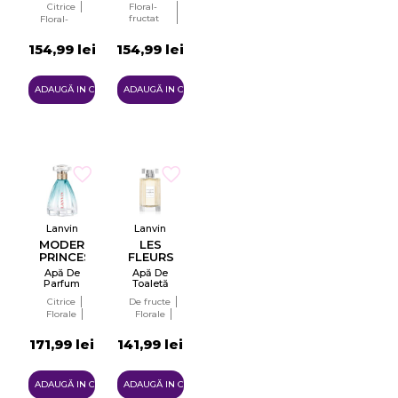
Citrice
Floral-
Femei
Femei
fructat
Floral-
Tester
Tester
fructat
EDT
Mosc
EDT
154,99 lei
154,99 lei
ADAUGĂ IN COŞ
ADAUGĂ IN COŞ
Lanvin
Lanvin
MODERN
LES
PRINCESS
FLEURS
IN
SUNNY
Apă De
Apă De
JEANS
MAGNOLIA
Parfum
Toaletă
Pentru
Pentru
Citrice
De fructe
Femei
Femei
Florale
Florale
EDP
EDT
Picant
Citrice
171,99 lei
141,99 lei
ADAUGĂ IN COŞ
ADAUGĂ IN COŞ