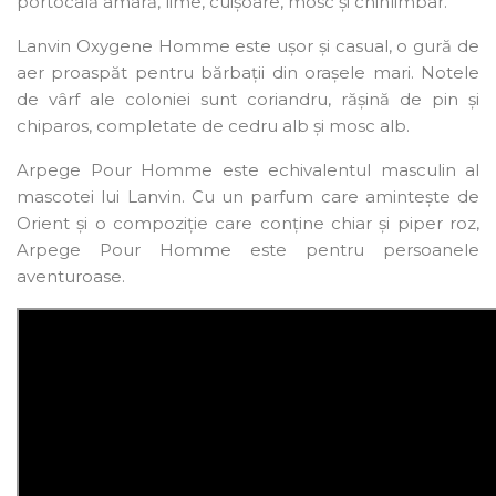
portocală amară, lime, cuișoare, mosc și chihlimbar.
Lanvin Oxygene Homme este ușor și casual, o gură de
aer proaspăt pentru bărbații din orașele mari. Notele
de vârf ale coloniei sunt coriandru, rășină de pin și
chiparos, completate de cedru alb și mosc alb.
Arpege Pour Homme este echivalentul masculin al
mascotei lui Lanvin. Cu un parfum care amintește de
Orient și o compoziție care conține chiar și piper roz,
Arpege Pour Homme este pentru persoanele
aventuroase.