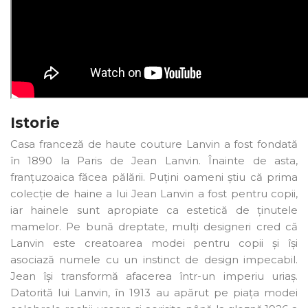
Istorie
Casa franceză de haute couture Lanvin a fost fondată
în 1890 la Paris de Jean Lanvin. Înainte de asta,
franțuzoaica făcea pălării. Puțini oameni știu că prima
colecție de haine a lui Jean Lanvin a fost pentru copii,
iar hainele sunt apropiate ca estetică de ținutele
mamelor. Pe bună dreptate, mulți designeri cred că
Lanvin este creatoarea modei pentru copii și își
asociază numele cu un instinct de design impecabil.
Jean își transformă afacerea într-un imperiu uriaș.
Datorită lui Lanvin, în 1913 au apărut pe piața modei