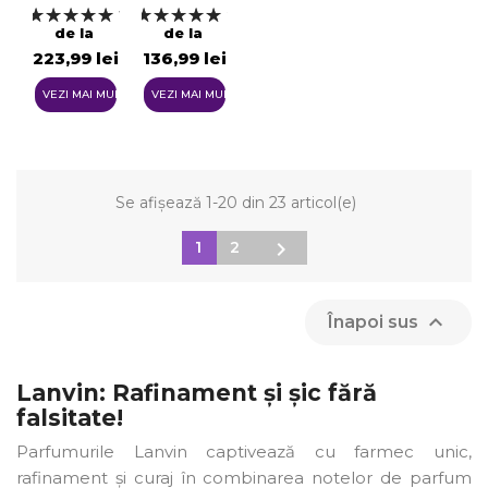
Lemnoase
1
2
Creeaza o lista de dorinte
de la
de la
223,99 lei
136,99 lei
VEZI MAI MULTE
VEZI MAI MULTE
Se afișează 1-20 din 23 articol(e)

1
2

Înapoi sus
Lanvin: Rafinament și șic fără
falsitate!
Parfumurile Lanvin captivează cu farmec unic,
rafinament și curaj în combinarea notelor de parfum