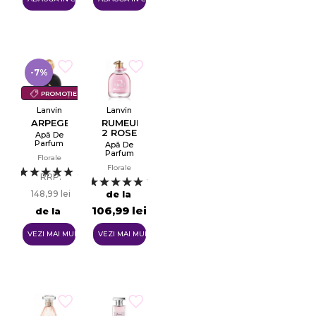
-7%
PROMOȚIE
Lanvin
Lanvin
ARPEGE
RUMEUR
2 ROSE
Apă De
Parfum
Apă De
EDP
Parfum
Florale
EDP
Florale
3
RRP:
1
148,99 lei
de la
106,99 lei
de la
138,99 lei
VEZI MAI MULTE
VEZI MAI MULTE