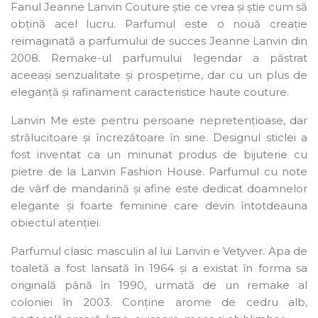
Fanul Jeanne Lanvin Couture știe ce vrea și știe cum să
obțină acel lucru. Parfumul este o nouă creație
reimaginată a parfumului de succes Jeanne Lanvin din
2008. Remake-ul parfumului legendar a păstrat
aceeași senzualitate și prospețime, dar cu un plus de
eleganță și rafinament caracteristice haute couture.
Lanvin Me este pentru persoane nepretențioase, dar
strălucitoare și încrezătoare în sine. Designul sticlei a
fost inventat ca un minunat produs de bijuterie cu
pietre de la Lanvin Fashion House. Parfumul cu note
de vârf de mandarină și afine este dedicat doamnelor
elegante și foarte feminine care devin întotdeauna
obiectul atenției.
Parfumul clasic masculin al lui Lanvin e Vetyver. Apa de
toaletă a fost lansată în 1964 și a existat în forma sa
originală până în 1990, urmată de un remake al
coloniei în 2003. Conține arome de cedru alb,