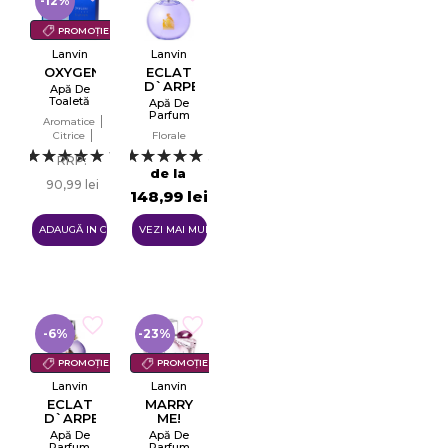
-12%
PROMOȚIE
Lanvin
Lanvin
OXYGENE
ECLAT
D`ARPEGE
Apă De
Toaletă
Apă De
EDT
Parfum
Aromatice
Tester
Citrice
Florale
EDP
Lemnoase
1
35
RRP:
de la
90,99 lei
148,99 lei
79,99 lei
ADAUGĂ IN COŞ
VEZI MAI MULTE
-6%
-23%
PROMOȚIE
PROMOȚIE
Lanvin
Lanvin
ECLAT
MARRY
D`ARPEGE
ME!
Apă De
Apă De
Parfum
Parfum