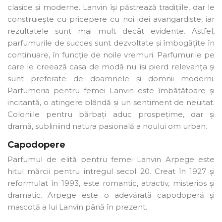
clasice și moderne. Lanvin își păstrează tradițiile, dar le
construiește cu pricepere cu noi idei avangardiste, iar
rezultatele sunt mai mult decât evidente. Astfel,
parfumurile de succes sunt dezvoltate și îmbogățite în
continuare, în funcție de noile vremuri. Parfumurile pe
care le creează casa de modă nu își pierd relevanța și
sunt preferate de doamnele și domnii moderni.
Parfumeria pentru femei Lanvin este îmbătătoare și
incitantă, o atingere blândă și un sentiment de neuitat.
Coloniile pentru bărbați aduc prospețime, dar și
dramă, subliniind natura pasională a noului om urban.
Capodopere
Parfumul de elită pentru femei Lanvin Arpege este
hitul mărcii pentru întregul secol 20. Creat în 1927 și
reformulat în 1993, este romantic, atractiv, misterios și
dramatic. Arpege este o adevărată capodoperă și
mascotă a lui Lanvin până în prezent.