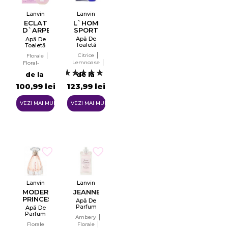
Lanvin
Lanvin
ECLAT
L`HOMME
D`ARPEGE
SPORT
SHEER
Apă De
Apă De
Toaletă
Toaletă
EDT
Pentru
Citrice
Florale
Femei
Lemnoase
Floral-
fructat
Aromatice
2
de la
de la
100,99 lei
123,99 lei
VEZI MAI MULTE
VEZI MAI MULTE
×
Creeaza o lista de dorinte
Numele listei de dorinte
Lanvin
Lanvin
MODERN
JEANNE
PRINCESS
Apă De
Parfum
Apă De
Tester
Parfum
Ambery
EDP
EDP
Anuleaza
Florale
Florale