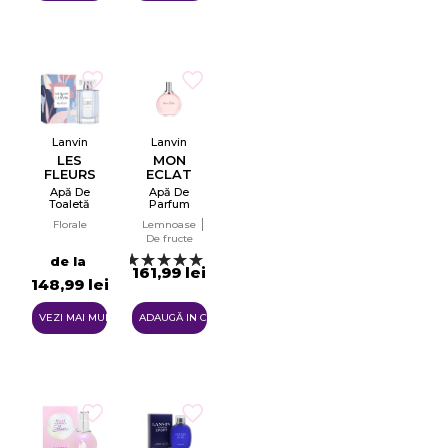
Lanvin
Lanvin
LES
MON
FLEURS
ECLAT
- BLUE
D`ARPEGE
Apă De
Apă De
ORCHID
Toaletă
Parfum
EDT
Pentru
Florale
Lemnoase
Femei
De fructe
EDP
2
de la
161,99 lei
148,99 lei
VEZI MAI MULTE
ADAUGĂ IN COŞ