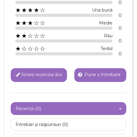
0
★★★★☆
Una bună
0
★★★☆☆
Medie
0
★★☆☆☆
Rău
0
★☆☆☆☆
Teribil
0
Scrieți recenzia dvs
Pune o întrebare
×
Creeaza o lista de dorinte
Numele listei de dorinte
Recenzii (0)
Întrebări și răspunsuri (0)
Anuleaza