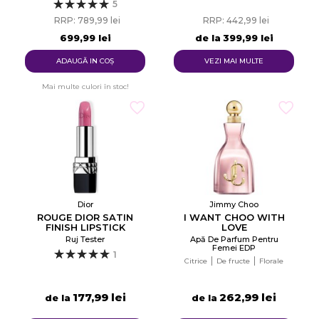
Florale
5
RRP: 789,99 lei
RRP: 442,99 lei
699,99 lei
de la
399,99 lei
ADAUGĂ IN COŞ
VEZI MAI MULTE
Mai multe culori în stoc!
Dior
Jimmy Choo
ROUGE DIOR SATIN
I WANT CHOO WITH
FINISH LIPSTICK
LOVE
Ruj Tester
Apă De Parfum Pentru
Femei EDP
1
Citrice
De fructe
Florale
177,99 lei
262,99 lei
de la
de la