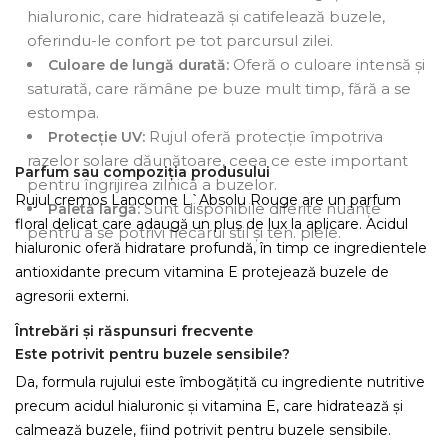
hialuronic, care hidratează și catifelează buzele,
oferindu-le confort pe tot parcursul zilei.
Oferă o culoare intensă și
Culoare de lungă durată:
saturată, care rămâne pe buze mult timp, fără a se
estompa.
Rujul oferă protecție împotriva
Protecție UV:
razelor solare dăunătoare, ceea ce este important
Parfum sau compoziția produsului
pentru îngrijirea zilnică a buzelor.
Rujul cremos Lancome L`Absolu Rouge are un parfum
Sunt disponibile diferite nuanțe
Paletă largă:
floral delicat care adaugă un plus de lux la aplicare. Acidul
pentru a se potrivi fiecărui stil și ten. piele.
hialuronic oferă hidratare profundă, în timp ce ingredientele
antioxidante precum vitamina E protejează buzele de
agresorii externi.
Întrebări și răspunsuri frecvente
Este potrivit pentru buzele sensibile?
Da, formula rujului este îmbogățită cu ingrediente nutritive
precum acidul hialuronic și vitamina E, care hidratează și
calmează buzele, fiind potrivit pentru buzele sensibile.