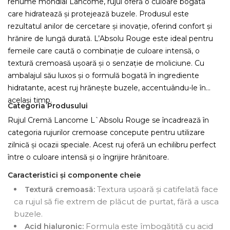
renume mondial Lancôme, rujul oferă o culoare bogată
care hidratează și protejează buzele. Produsul este
rezultatul anilor de cercetare și inovație, oferind confort și
hrănire de lungă durată. L’Absolu Rouge este ideal pentru
femeile care caută o combinație de culoare intensă, o
textură cremoasă ușoară și o senzație de moliciune. Cu
ambalajul său luxos și o formulă bogată în ingrediente
hidratante, acest ruj hrănește buzele, accentuându-le în
același timp.
Categoria Produsului
Rujul Cremă Lancome L`Absolu Rouge se încadrează în
categoria rujurilor cremoase concepute pentru utilizare
zilnică și ocazii speciale. Acest ruj oferă un echilibru perfect
între o culoare intensă și o îngrijire hrănitoare.
Caracteristici și componente cheie
Textura ușoară și catifelată face
Textură cremoasă:
ca rujul să fie extrem de plăcut de purtat, fără a usca
buzele.
Formula este îmbogățită cu acid
Acid hialuronic: