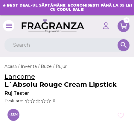
🔥
BEST DEAL-UL SĂPTĂMÂNII: ECONOMISEȘTI PÂNĂ LA 35 LEI
CU CODUL SALE!
0
search
Acasă
Inventa
Buze
Rujuri
Lancome
L`Absolu Rouge Cream Lipstick
Ruj Tester
Evaluare:
0
-55%