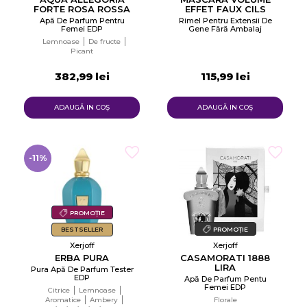
FORTE ROSA ROSSA
EFFET FAUX CILS
Apă De Parfum Pentru
Rimel Pentru Extensii De
Femei EDP
Gene Fără Ambalaj
Lemnoase
De fructe
Picant
382,99 lei
115,99 lei
ADAUGĂ IN COŞ
ADAUGĂ IN COŞ
-11%
PROMOȚIE
BESTSELLER
PROMOȚIE
Xerjoff
Xerjoff
ERBA PURA
CASAMORATI 1888
LIRA
Pura Apă De Parfum Tester
EDP
Apă De Parfum Pentu
Femei EDP
Citrice
Lemnoase
Aromatice
Ambery
Florale