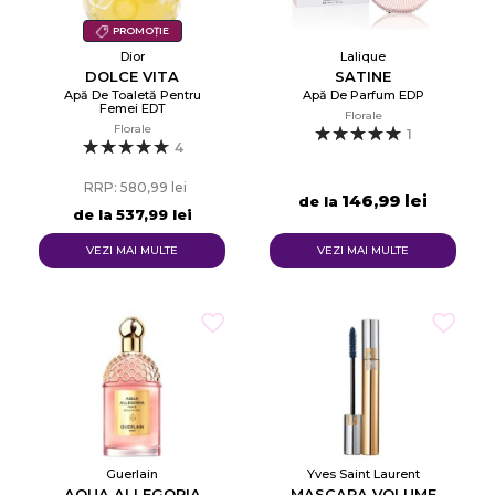
PROMOȚIE
Dior
Lalique
DOLCE VITA
SATINE
Apă De Toaletă Pentru
Apă De Parfum EDP
Femei EDT
Florale
Florale
1
4
RRP: 580,99 lei
146,99 lei
de la
de la
537,99 lei
VEZI MAI MULTE
VEZI MAI MULTE
Guerlain
Yves Saint Laurent
AQUA ALLEGORIA
MASCARA VOLUME