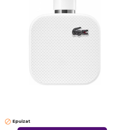

Epuizat