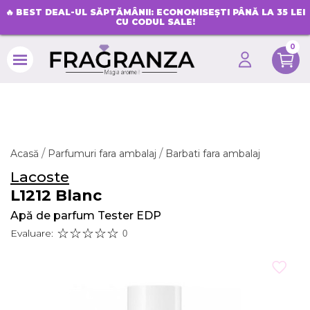
🔥
BEST DEAL-UL SĂPTĂMÂNII: ECONOMISEȘTI PÂNĂ LA 35 LEI
CU CODUL SALE!
0
search
Acasă
Parfumuri fara ambalaj
Barbati fara ambalaj
Lacoste
L1212 Blanc
Apă de parfum Tester EDP
Evaluare:
0