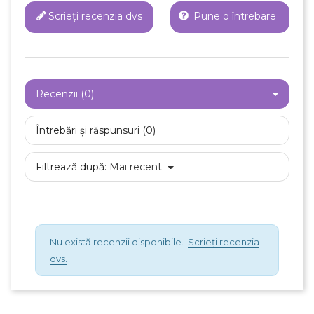
Scrieți recenzia dvs
Pune o întrebare
×
Creeaza o lista de dorinte
Numele listei de dorinte
Recenzii (0)
Întrebări și răspunsuri (0)
Anuleaza
Filtrează după:
Mai recent
Creeaza o lista de dorinte
Nu există recenzii disponibile.
Scrieți recenzia
dvs.