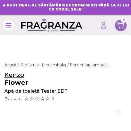
🔥
BEST DEAL-UL SĂPTĂMÂNII: ECONOMISEȘTI PÂNĂ LA 35 LEI
CU CODUL SALE!
0
search
Acasă
Parfumuri fara ambalaj
Femei fara ambalaj
Kenzo
Flower
Apă de toaletă Tester EDT
Evaluare:
0