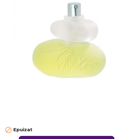

Epuizat