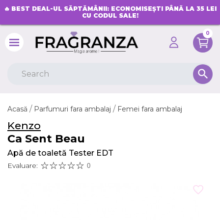
🔥
BEST DEAL-UL SĂPTĂMÂNII: ECONOMISEȘTI PÂNĂ LA 35 LEI
CU CODUL SALE!
0
search
Acasă
Parfumuri fara ambalaj
Femei fara ambalaj
Kenzo
Ca Sent Beau
Apă de toaletă Tester EDT
Evaluare:
0