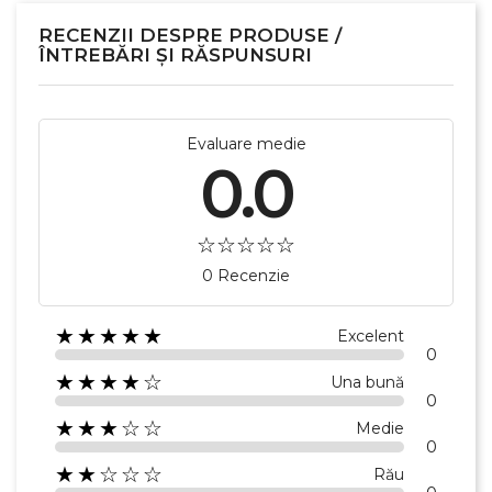
RECENZII DESPRE PRODUSE /
ÎNTREBĂRI ȘI RĂSPUNSURI
Evaluare medie
0.0
0 Recenzie
×
Creeaza o lista de dorinte
★★★★★
Excelent
0
★★★★☆
Una bună
Numele listei de dorinte
0
★★★☆☆
Medie
0
★★☆☆☆
Rău