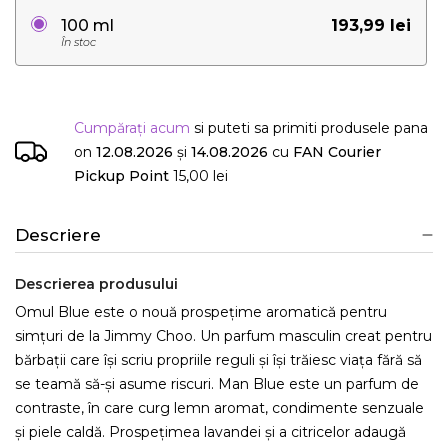
193,99 lei
100 ml
În stoc
Cumpărați acum
si puteti sa primiti produsele
pana
on
12.08.2026
și
14.08.2026
cu
FAN Courier
Pickup Point
15,00 lei
Descriere
Descrierea produsului
Omul Blue este o nouă prospețime aromatică pentru
simțuri de la Jimmy Choo. Un parfum masculin creat pentru
bărbații care își scriu propriile reguli și își trăiesc viața fără să
se teamă să-și asume riscuri. Man Blue este un parfum de
contraste, în care curg lemn aromat, condimente senzuale
și piele caldă. Prospețimea lavandei și a citricelor adaugă