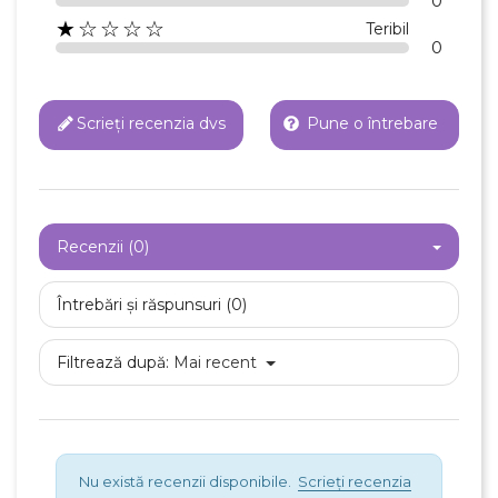
0
Anuleaza
★☆☆☆☆
Teribil
0
Creeaza o lista de dorinte
Scrieți recenzia dvs
Pune o întrebare
Recenzii (0)
Întrebări și răspunsuri (0)
Filtrează după:
Mai recent
Nu există recenzii disponibile.
Scrieți recenzia