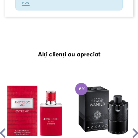
dvs.
Alți clienți au apreciat
-8%