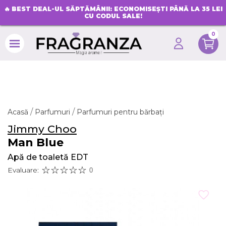
🔥
BEST DEAL-UL SĂPTĂMÂNII: ECONOMISEȘTI PÂNĂ LA 35 LEI
CU CODUL SALE!
0
search
Acasă
Parfumuri
Parfumuri pentru bărbați
Jimmy Choo
Man Blue
Apă de toaletă EDT
Evaluare:
0