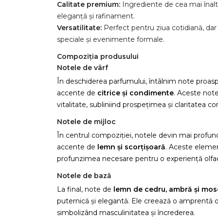
Calitate premium:
Ingrediente de cea mai înalt
eleganță și rafinament.
Versatilitate:
Perfect pentru ziua cotidiană, dar 
speciale și evenimente formale.
Compoziția produsului
Notele de vârf
În deschiderea parfumului, întâlnim note proasp
accente de
citrice și condimente
. Aceste note
vitalitate, subliniind prospețimea și claritatea co
Notele de mijloc
În centrul compoziției, notele devin mai profu
accente de
lemn și scorțișoară
. Aceste elemen
profunzimea necesare pentru o experiență olfac
Notele de bază
La final, note de
lemn de cedru, ambră și mos
puternică și elegantă. Ele creează o amprentă ol
simbolizând masculinitatea și încrederea.