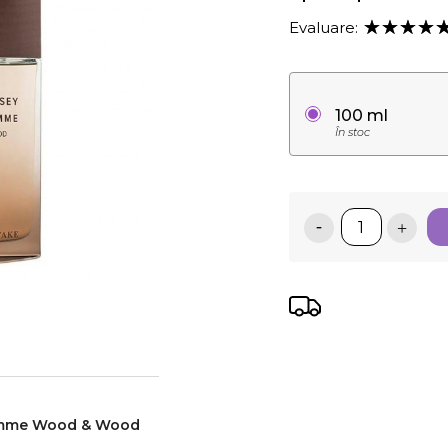
Evaluare:
100 ml
În stoc
Homme Wood & Wood