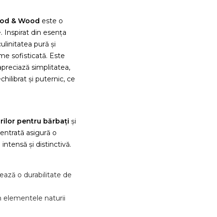
ood & Wood
este o
. Inspirat din esența
ulinitatea pură și
e sofisticată. Este
apreciază simplitatea,
hilibrat și puternic, ce
ilor pentru bărbați
și
entrată asigură o
intensă și distinctivă.
ză o durabilitate de
n elementele naturii