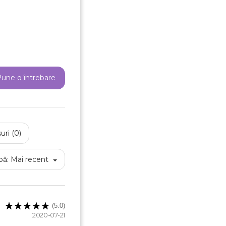
une o întrebare
uri (0)
pă:
Mai recent
(5.0)
2020-07-21