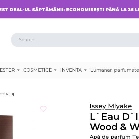
EST DEAL-UL SĂPTĂMÂNII: ECONOMISEȘTI PÂNĂ LA 35 L
ESTER
COSMETICE
INVENTA
Lumanari parfumat
ambalaj
Issey Miyake
L`Eau D`
Wood & W
Apă de parfum Te