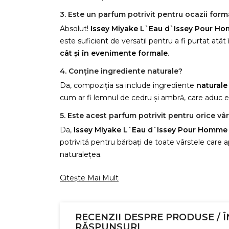
3. Este un parfum potrivit pentru ocazii form
Absolut!
Issey Miyake L`Eau d`Issey Pour 
este suficient de versatil pentru a fi purtat atâ
cât și în evenimente formale
.
4. Conține ingrediente naturale?
Da, compoziția sa include ingrediente
naturale 
cum ar fi lemnul de cedru și ambră, care aduc 
5. Este acest parfum potrivit pentru orice vâ
Da,
Issey Miyake L`Eau d`Issey Pour Homme
potrivită pentru bărbați de toate vârstele care 
naturalețea.
Citește Mai Mult
RECENZII DESPRE PRODUSE / Î
RĂSPUNSURI