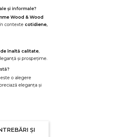
ale și informale?
Homme Wood & Wood
Anuleaza
Creeaza o lista de dorinte
t în contexte
cotidiene,
de înaltă calitate
,
eleganță și prospețime.
rstă?
este o alegere
apreciază eleganța și
NTREBĂRI ȘI