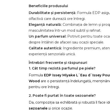
Beneficiile produsului
Durabilitate și persistență:
Formula EDP asigur
olfactivă care durează ore întregi.
Eleganță naturală:
Combinația de lemn și pros
masculinitatea într-un mod subtil și rafinat.
Un parfum universal:
Potrivit pentru toate ocaz
despre întâlniri de afaceri sau ocazii speciale.
Calitate autentică:
Ingrediente premium, atent
experiență senzorială unică.
Întrebări frecvente și răspunsuri
1. Cât timp rezistă parfumul pe piele?
Formula
EDP Issey Miyake L`Eau d`Issey P
Wood
are o persistență îndelungată, menținân
pentru ore întregi.
C
2. Poate fi purtat în toate sezoanele?
Da, compoziția sa echilibrată și robustă îl face 
Numel
sezoanele
și orice ocazie.