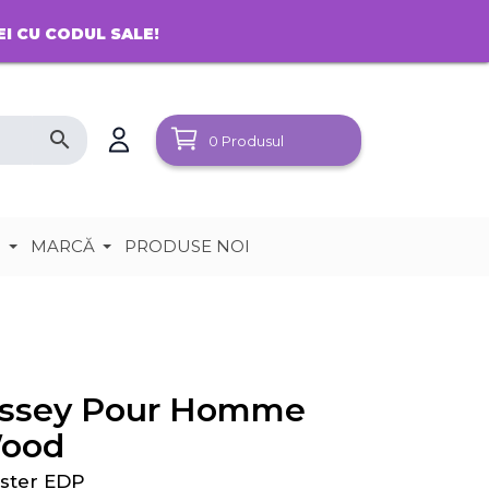
EI CU CODUL SALE!
search
0
Produsul
e
MARCĂ
PRODUSE NOI
Issey Pour Homme
ood
ster EDP