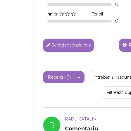
0
★☆☆☆☆
Teribil
0
Scrieți recenzia dvs
P
Recenzii (1)
Întrebări și răspuns
Filtrează du
RADU CATALIN
R
Comentariu