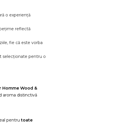
ă o experiență
pețime reflectă
iile, fie că este vorba
 selecționate pentru o
our Homme Wood &
d aroma distinctivă
reeaza o lista de dorinte
ideal pentru
toate
e listei de dorinte