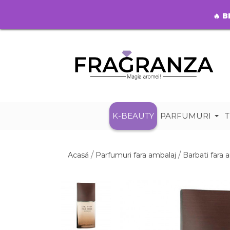
🔥
B
K-BEAUTY
PARFUMURI
T
Acasă
Parfumuri fara ambalaj
Barbati fara 