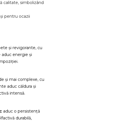
ă calitate, simbolizând
și pentru ocazii
ete și revigorante, cu
 aduc energie și
mpoziției.
nde și mai complexe, cu
te aduc căldura și
tivă intensă.
c
aduc o persistență
factivă durabilă,