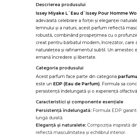
Descrierea produsului
Issey Miyake L`Eau d`Issey Pour Homme W
adevărată celebrare a forței și eleganței naturale
lemnului și a naturii, acest parfum reflectă masc
robustă, combinând prospețimea cu o profunzim
creat pentru bărbatul modern, încrezător, care 
naturalețea și rafinamentul subtil. Un amestec ec
emană încredere și libertate.
Categoria produsului
Acest parfum face parte din categoria
parfumur
este un
EDP (Eau de Parfum)
. Formula sa conc
persistență îndelungată și o experiență olfactivă 
Caracteristici și componente esențiale
Persistență îndelungată:
Formula EDP garantea
lungă durată.
Eleganță și naturalete:
Compoziția inspirată di
reflectă masculinitatea și echilibrul interior.