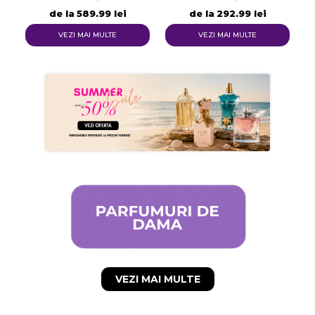
de la
589,99 lei
de la
292,99 lei
Numele listei de dorinte
VEZI MAI MULTE
VEZI MAI MULTE
Anuleaza
Creeaza o lista de dorinte
VEZI MAI MULTE