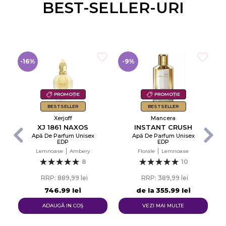
BEST-SELLER-URI
-16%
-9%
-
PROMOȚIE
PROMOȚIE
BESTSELLER
BESTSELLER
Xerjoff
Mancera
XJ 1861 NAXOS
INSTANT CRUSH
Apă De Parfum Unisex
Apă De Parfum Unisex
EDP
EDP
d
Lemnoase
Ambery
Florale
Lemnoase
8
10
RRP: 889,99 lei
RRP: 389,99 lei
746,99 lei
de la
355,99 lei
ADAUGĂ IN COŞ
VEZI MAI MULTE