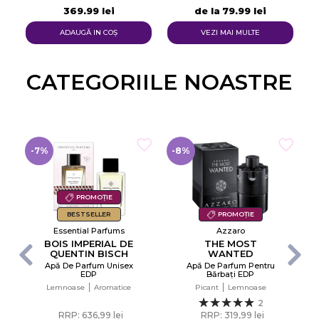
369,99 lei
de la
79,99 lei
ADAUGĂ IN COŞ
VEZI MAI MULTE
CATEGORIILE NOASTRE​
-7%
-8%
PROMOȚIE
BESTSELLER
PROMOȚIE
Essential Parfums
Azzaro
BOIS IMPERIAL DE
THE MOST
QUENTIN BISCH
WANTED
Apă De Parfum Unisex
Apă De Parfum Pentru
EDP
Bărbați EDP
×
Creeaza o lista de dorinte
Lemnoase
Aromatice
Picant
Lemnoase
2
RRP: 636,99 lei
RRP: 319,99 lei