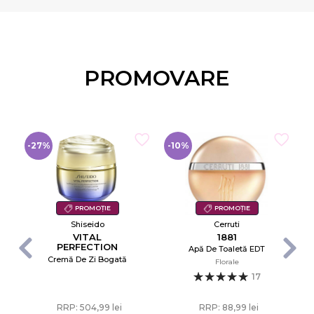
PROMOVARE
-27%
-10%
-
PROMOȚIE
PROMOȚIE
Shiseido
Cerruti
VITAL
1881
PERFECTION
Apă De Toaletă EDT
UPLIFTING AND
Cremă De Zi Bogată
Florale
FIRMING
ADVANCED
17
CREAM ENRICHED
RRP: 504,99 lei
RRP: 88,99 lei