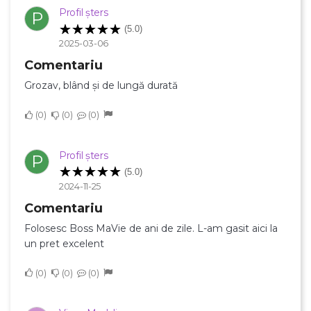
Profil șters
P
(5.0)
2025-03-06
Comentariu
Grozav, blând și de lungă durată
0
0
0
Profil șters
P
(5.0)
2024-11-25
Comentariu
Folosesc Boss MaVie de ani de zile. L-am gasit aici la
un pret excelent
0
0
0