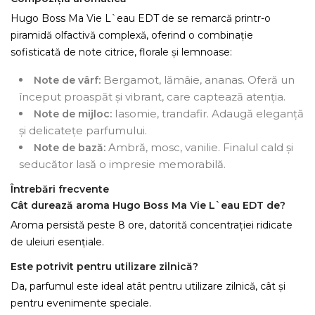
Hugo Boss Ma Vie L`eau EDT de se remarcă printr-o
piramidă olfactivă complexă, oferind o combinație
sofisticată de note citrice, florale și lemnoase:
Bergamot, lămâie, ananas. Oferă un
Note de vârf:
început proaspăt și vibrant, care captează atenția.
Iasomie, trandafir. Adaugă eleganță
Note de mijloc:
și delicatețe parfumului.
Ambră, mosc, vanilie. Finalul cald și
Note de bază:
seducător lasă o impresie memorabilă.
Întrebări frecvente
Cât durează aroma Hugo Boss Ma Vie L`eau EDT de?
Aroma persistă peste 8 ore, datorită concentrației ridicate
de uleiuri esențiale.
Este potrivit pentru utilizare zilnică?
Da, parfumul este ideal atât pentru utilizare zilnică, cât și
pentru evenimente speciale.