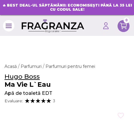
🔥
BEST DEAL-UL SĂPTĂMÂNII: ECONOMISEȘTI PÂNĂ LA 35 LEI
CU CODUL SALE!
0
search
Acasă
Parfumuri
Parfumuri pentru femei
Hugo Boss
Ma Vie L`Eau
Apă de toaletă EDT
Evaluare:
3