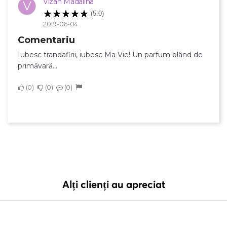
Vizan Madalina
V
(5.0)
2019-06-04
Comentariu
Iubesc trandafirii, iubesc Ma Vie! Un parfum blând de
primăvară...
0
0
0
Alți clienți au apreciat