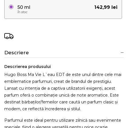
142,99 lei
50 ml
În stoc
Descriere
Descrierea produsului
Hugo Boss Ma Vie L`eau EDT de este unul dintre cele mai
emblematice parfumuri, creat de brandul de prestigiu.
Lansat cu intenția de a captiva utilizatorii exigenți, acest
parfum oferă o combinație unică de note aromatice. Este
destinat bărbaților/femeilor care caută un parfum clasic și
modern, ce reflectă încrederea și stilul.
Parfumul este ideal pentru utilizare zilnică sau evenimente
speciale, fiind o alegere versatilă pentru orice ocazie.