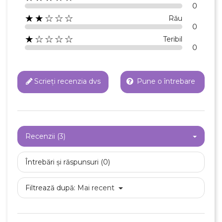
0
★★☆☆☆
Rău
0
★☆☆☆☆
Teribil
0
Scrieți recenzia dvs
Pune o întrebare
Recenzii (3)
Întrebări și răspunsuri (0)
Filtrează după:
Mai recent