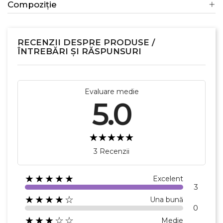
Compoziție
RECENZII DESPRE PRODUSE /
ÎNTREBĂRI ȘI RĂSPUNSURI
×
Creeaza o lista de dorinte
Evaluare medie
5.0
Numele listei de dorinte
3 Recenzii
Anuleaza
★★★★★
Excelent
3
Creeaza o lista de dorinte
★★★★☆
Una bună
0
★★★☆☆
Medie