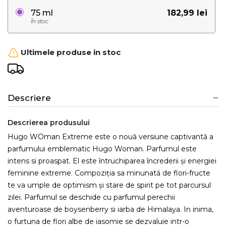
182,99 lei
75 ml
În stoc
Ultimele produse in stoc
Descriere
Descrierea produsului
Hugo WOman Extreme este o nouă versiune captivantă a
parfumului emblematic Hugo Woman. Parfumul este
intens si proaspat. El este întruchiparea încrederii și energiei
feminine extreme. Compoziția sa minunată de flori-fructe
te va umple de optimism și stare de spirit pe tot parcursul
zilei. Parfumul se deschide cu parfumul perechii
aventuroase de boysenberry si iarba de Himalaya. In inima,
o furtuna de flori albe de iasomie se dezvaluie intr-o