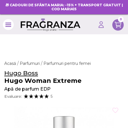
🎁 CADOURI DE SFÂNTA MARIA: -15% + TRANSPORT GRATUIT |
COD MARIA15
0
search
Acasă
Parfumuri
Parfumuri pentru femei
Hugo Boss
Hugo Woman Extreme
Apă de parfum EDP
Evaluare:
5