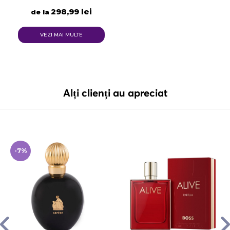
298,99 lei
de la
VEZI MAI MULTE
Alți clienți au apreciat
-7%