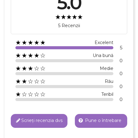
5.0
5 Recenzii
★★★★★
Excelent
5
★★★★☆
Una bună
0
★★★☆☆
Medie
0
★★☆☆☆
Rău
0
★☆☆☆☆
Teribil
0
Scrieți recenzia dvs
Pune o întrebare