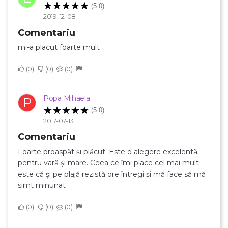
(5.0)
2019-12-08
Comentariu
mi-a placut foarte mult
0
0
0
Popa Mihaela
P
(5.0)
2017-07-13
Comentariu
Foarte proaspăt și plăcut. Este o alegere excelentă
pentru vară și mare. Ceea ce îmi place cel mai mult
este că și pe plajă rezistă ore întregi și mă face să mă
simt minunat
0
0
0