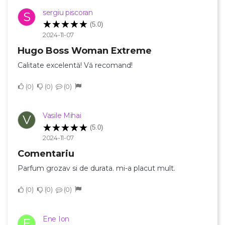
sergiu piscoran
S
(5.0)
2024-11-07
×
Creeaza o lista de dorinte
Hugo Boss Woman Extreme
Calitate excelentă! Vă recomand!
Numele listei de dorinte
0
0
0
Vasile Mihai
V
Anuleaza
(5.0)
2024-11-07
Creeaza o lista de dorinte
Comentariu
Parfum grozav si de durata. mi-a placut mult.
0
0
0
Ene Ion
E