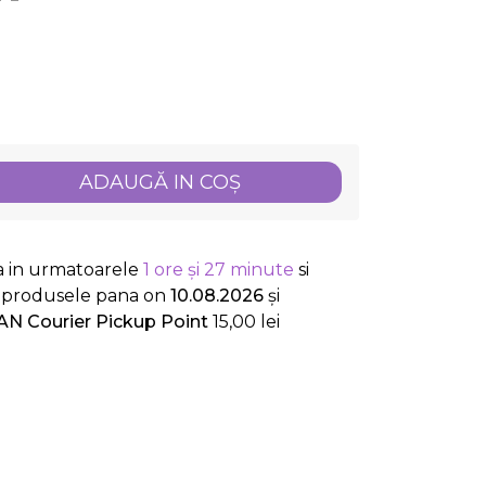
ADAUGĂ IN COŞ
a in urmatoarele
1 ore și 27 minute
si
ti produsele
pana on
10.08.2026
și
AN Courier Pickup Point
15,00 lei