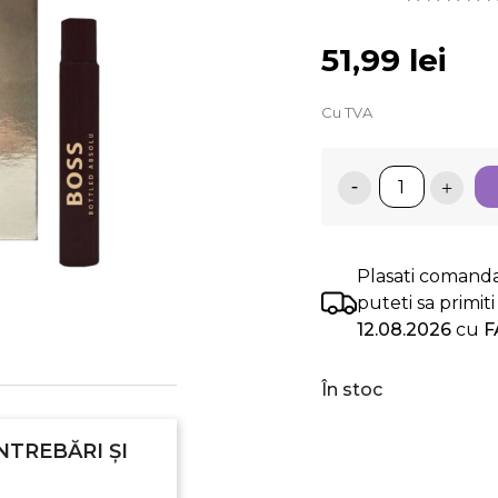
51,99 lei
Cu TVA
Plasati comand
puteti sa primi
12.08.2026
cu
F
În stoc
NTREBĂRI ȘI