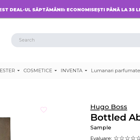
EST DEAL-UL SĂPTĂMÂNII: ECONOMISEȘTI PÂNĂ LA 35 L
ESTER
COSMETICE
INVENTA
Lumanari parfumat
Hugo Boss
Bottled A
Sample
Evaluare: