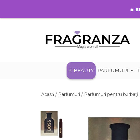
🔥
B
K-BEAUTY
PARFUMURI
T
Acasă
Parfumuri
Parfumuri pentru bărbați