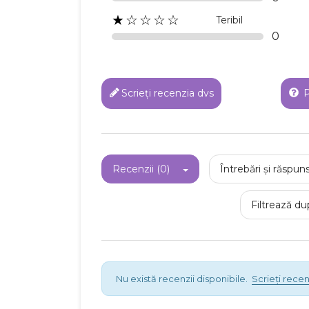
★☆☆☆☆
Teribil
0
Scrieți recenzia dvs
P
C
Recenzii (0)
Întrebări și răspuns
Numel
Filtrează du
Nu există recenzii disponibile.
Scrieți recen