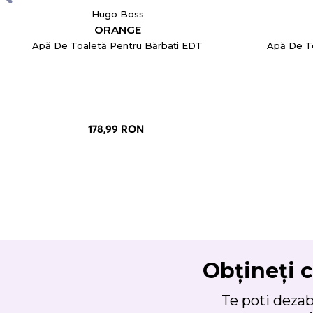
Hugo Boss
ORANGE
Apă De Toaletă Pentru Bărbați EDT
Apă De T
178,99 RON
Obțineți c
Te poti deza