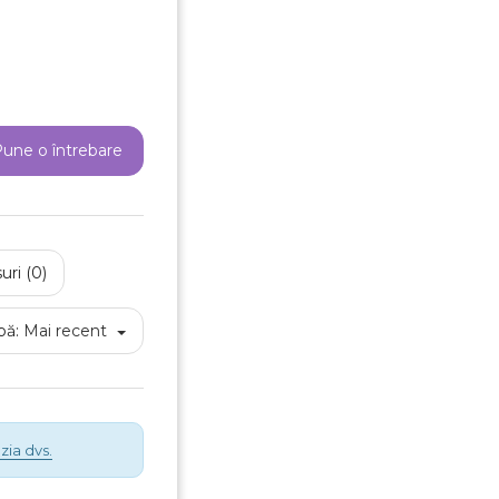
une o întrebare
reeaza o lista de dorinte
uri (0)
e listei de dorinte
pă:
Mai recent
Anuleaza
Creeaza o lista de dorinte
zia dvs.