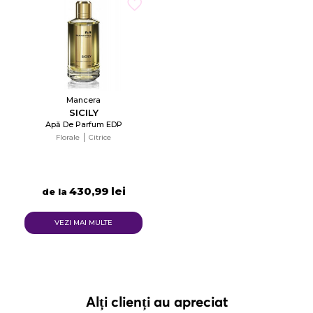
Mancera
SICILY
Apă De Parfum EDP
Florale
Citrice
430,99 lei
de la
VEZI MAI MULTE
Alți clienți au apreciat