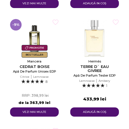
VEZI MAI MULTE
ADAUGĂ IN COŞ
-9%
PROMOȚIE
BESTSELLER
Mancera
Hermès
CEDRAT BOISE
TERRE D` EAU
GIVREE
Apă De Parfum Unisex EDP
Apă De Parfum Tester EDP
Citrice
Lemnoase
Lemnoase
Ambery
8
1
RRP: 398,99 lei
433,99 lei
de la
363,99 lei
VEZI MAI MULTE
ADAUGĂ IN COŞ