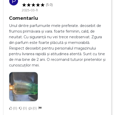
P
(5.0)
2025-03-11
Comentariu
Unul dintre parfumurile mele preferate. deosebit de
frumos primăvara și vara. foarte feminin, cald, de
neuitat. Cu siguranță nu vei trece neobservat. Zgura
din parfum este foarte plăcută și memorabilă.
Respect deosebit pentru personalul magazinului
pentru livrarea rapidă și atitudinea atentă. Sunt cu tine
de mai bine de 2 ani. O recomand tuturor prietenilor și
cunoscuților mei.
×
Creeaza o lista de dorinte
0
0
0