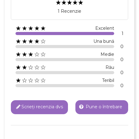
1 Recenzie
★★★★★
Excelent
1
★★★★☆
Una bună
0
★★★☆☆
Medie
0
★★☆☆☆
Rău
0
★☆☆☆☆
Teribil
0
Scrieți recenzia dvs
Pune o întrebare