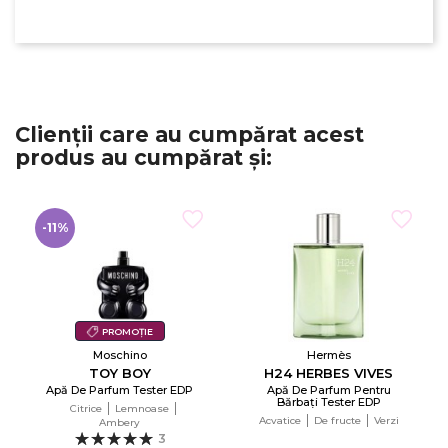
Numele listei de dorinte
Clienții care au cumpărat acest
Anuleaza
produs au cumpărat și:
Creeaza o lista de dorinte
-11%
PROMOȚIE
Moschino
Hermès
TOY BOY
H24 HERBES VIVES
Apă De Parfum Tester EDP
Apă De Parfum Pentru
Bărbați Tester EDP
Citrice
Lemnoase
Acvatice
De fructe
Verzi
Ambery
3