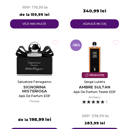
RRP: 178,99 lei
340,99 lei
de la
159,99 lei
VEZI MAI MULTE
ADAUGĂ IN COŞ
-16%
PROMOȚIE
Salvatore Ferragamo
Serge Lutens
SIGNORINA
AMBRE SULTAN
MISTERIOSA
Apă De Parfum Tester EDP
Apă De Parfum EDP
Ambery
Florale
1
RRP: 338,99 lei
198,99 lei
de la
283,99 lei