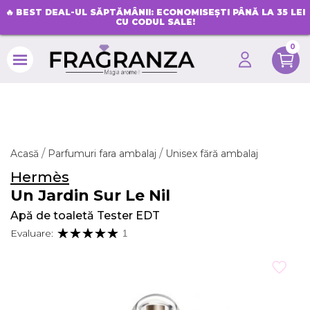
🔥
BEST DEAL-UL SĂPTĂMÂNII: ECONOMISEȘTI PÂNĂ LA 35 LEI
CU CODUL SALE!
0
search
Acasă
Parfumuri fara ambalaj
Unisex fără ambalaj
Hermès
Un Jardin Sur Le Nil
Apă de toaletă Tester EDT
Evaluare:
1