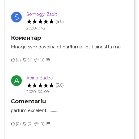
Somogyi Zsolt
S
(5.0)
2020-07-21
Коментар
Mnogo sym dovolna ot parfiuma i ot trainostta mu.
0
0
0
Adina Badea
A
(5.0)
2020-04-09
Comentariu
parfum excelent..............
0
0
0