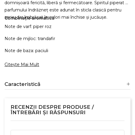
domnișoară fericită, liberă și fermecătoare. Spiritul piperat al
parfumului îndrăzneț este adunat în sticla clasică pentru
serie, dar îmbrăcat în culori mai închise și jucăușe.
Combinație aromatică
Note de varf: piper roz
Note de mijloc: trandafir
Note de baza: paciuli
Citește Mai Mult
Caracteristică
RECENZII DESPRE PRODUSE /
ÎNTREBĂRI ȘI RĂSPUNSURI