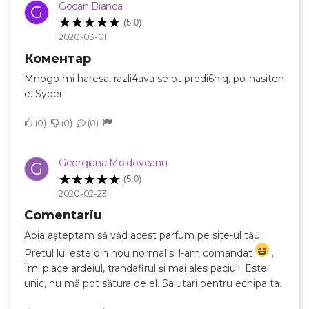
Gocan Bianca
G
(5.0)
2020-03-01
Коментар
Mnogo mi haresa, razli4ava se ot predi6niq, po-nasiten
e. Syper
0
0
0
×
Creeaza o lista de dorinte
Georgiana Moldoveanu
G
(5.0)
2020-02-23
Numele listei de dorinte
Comentariu
Abia așteptam să văd acest parfum pe site-ul tău.
Pretul lui este din nou normal si l-am comandat
.
Îmi place ardeiul, trandafirul și mai ales paciuli. Este
Anuleaza
unic, nu mă pot sătura de el. Salutări pentru echipa ta.
Creeaza o lista de dorinte