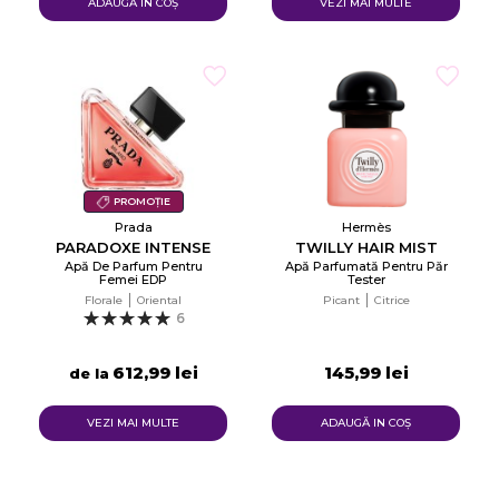
ADAUGĂ IN COŞ
VEZI MAI MULTE
PROMOȚIE
Prada
Hermès
PARADOXE INTENSE
TWILLY HAIR MIST
Apă De Parfum Pentru
Apă Parfumată Pentru Păr
Femei EDP
Tester
Florale
Oriental
Picant
Citrice
6
612,99 lei
145,99 lei
de la
VEZI MAI MULTE
ADAUGĂ IN COŞ