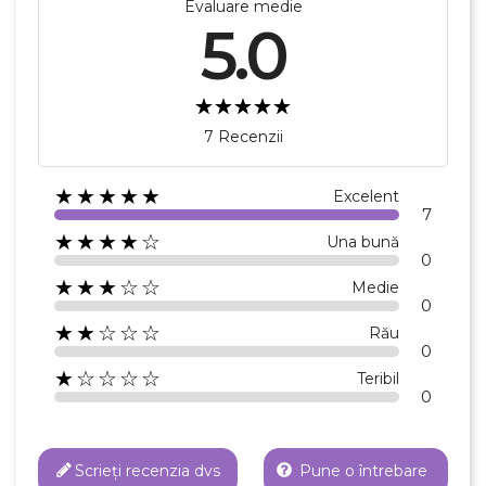
Evaluare medie
5.0
7 Recenzii
★★★★★
Excelent
7
★★★★☆
Una bună
0
★★★☆☆
Medie
0
★★☆☆☆
Rău
0
★☆☆☆☆
Teribil
0
Scrieți recenzia dvs
Pune o întrebare