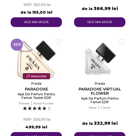
RRP: 183,99 lei
366,99 lei
de la
de la
155,00 lei
VEZI MAI MULTE
VEZI MAI MULTE
-10%
PROMOȚIE
Prada
Prada
PARADOXE
PARADOXE VIRTUAL
FLOWER
Apă De Parfum Pentru
Femei Tester EDP
Apă De Parfum Pentru
Femei EDP
Florale
Floral-fructat
Mosc
Citrice
2
RRP: 556,99 lei
332,99 lei
de la
499,99 lei