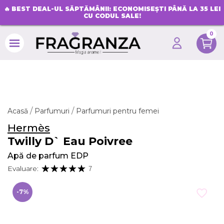
🔥
BEST DEAL-UL SĂPTĂMÂNII: ECONOMISEȘTI PÂNĂ LA 35 LEI
CU CODUL SALE!
0
search
Acasă
Parfumuri
Parfumuri pentru femei
Hermès
Twilly D` Eau Poivree
Apă de parfum EDP
Evaluare:
7
-7%