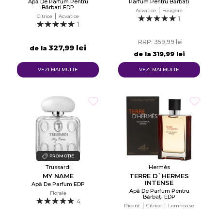
Apă De Parfum Pentru
Parfum Pentru Bărbați
Bărbați EDP
Acvatice
Fougère
Citrice
Acvatice
1
1
RRP: 359,99 lei
327,99 lei
de la
de la
319,99 lei
VEZI MAI MULTE
VEZI MAI MULTE
PROMOȚIE
Trussardi
Hermès
MY NAME
TERRE D`HERMES
INTENSE
Apă De Parfum EDP
Apă De Parfum Pentru
Florale
Bărbați EDP
4
Picant
Citrice
Lemnoase