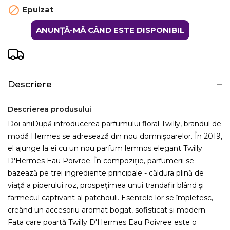

Epuizat
ANUNȚĂ-MĂ CÂND ESTE DISPONIBIL
Descriere
Descrierea produsului
Doi aniDupă introducerea parfumului floral Twilly, brandul de
modă Hermes se adresează din nou domnișoarelor. În 2019,
el ajunge la ei cu un nou parfum lemnos elegant Twilly
D'Hermes Eau Poivree. În compoziție, parfumerii se
bazează pe trei ingrediente principale - căldura plină de
viață a piperului roz, prospețimea unui trandafir blând și
farmecul captivant al patchouli. Esențele lor se împletesc,
creând un accesoriu aromat bogat, sofisticat și modern.
Fata care poartă Twilly D'Hermes Eau Poivree este o