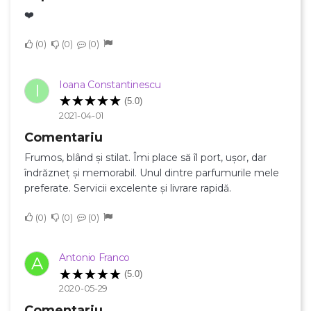
×
❤️
Creeaza o lista de dorinte
0
0
0
Numele listei de dorinte
Ioana Constantinescu
I
(5.0)
2021-04-01
Comentariu
Anuleaza
Frumos, blând și stilat. Îmi place să îl port, ușor, dar
Creeaza o lista de dorinte
îndrăzneț și memorabil. Unul dintre parfumurile mele
preferate. Servicii excelente și livrare rapidă.
0
0
0
Antonio Franco
A
(5.0)
2020-05-29
Comentariu