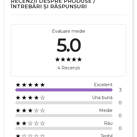
RECENZII DESPRE PRODUSE /
ÎNTREBĂRI ȘI RĂSPUNSURI
Evaluare medie
5.0
4 Recenzii
★★★★★
Excelent
3
★★★★☆
Una bună
0
★★★☆☆
Medie
0
★★☆☆☆
Rău
0
★☆☆☆☆
Teribil