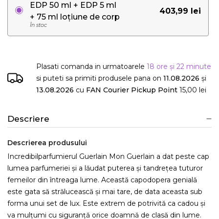
EDP 50 ml + EDP 5 ml
403,99 lei
+ 75 ml loțiune de corp
În stoc
Plasati comanda in urmatoarele
18 ore și 22 minute
si puteti sa primiti produsele
pana on
11.08.2026
și
13.08.2026
cu
FAN Courier Pickup Point
15,00 lei
Descriere
Descrierea produsului
Incredibilparfumierul Guerlain Mon Guerlain a dat peste cap
lumea parfumeriei și a lăudat puterea și tandrețea tuturor
femeilor din întreaga lume. Această capodopera genială
este gata să strălucească și mai tare, de data aceasta sub
forma unui set de lux. Este extrem de potrivită ca cadou și
va mulțumi cu siguranță orice doamnă de clasă din lume.