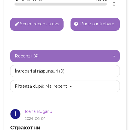
0
Scrieți recenzia dvs
Pune o întrebare
Recenzii (4)
Întrebări și răspunsuri (0)
Filtrează după:
Mai recent
Ioana Bugariu
I
2024-06-04
Страхотни