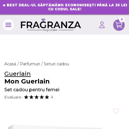
🔥
BEST DEAL-UL SĂPTĂMÂNII: ECONOMISEȘTI PÂNĂ LA 35 LEI
CU CODUL SALE!
0
search
Acasă
Parfumuri
Seturi cadou
Guerlain
Mon Guerlain
Set cadou pentru femei
Evaluare:
4