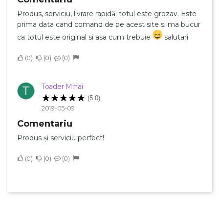
Produs, serviciu, livrare rapidă: totul este grozav. Este
prima data cand comand de pe acest site si ma bucur
ca totul este original si asa cum trebuie
salutari
0
0
0
Toader Mihai
T
(5.0)
2019-05-09
Comentariu
Produs și serviciu perfect!
0
0
0