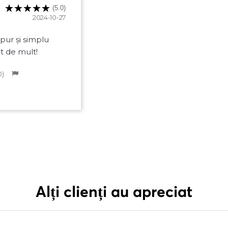
(5.0)
2024-10-27
pur și simplu
ât de mult!
0
Alți clienți au apreciat