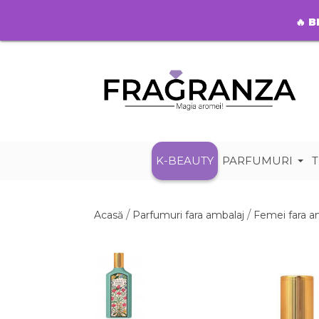
🔥
B
K-BEAUTY
PARFUMURI
T
Acasă
Parfumuri fara ambalaj
Femei fara a