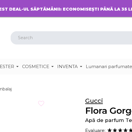
EST DEAL-UL SĂPTĂMÂNII: ECONOMISEȘTI PÂNĂ LA 35 L
ESTER
COSMETICE
INVENTA
Lumanari parfumat
mbalaj
Gucci
Flora Gor
Apă de parfum Te
Evaluare: