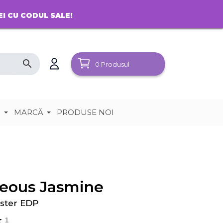
EI CU CODUL SALE!
search
0
Produsul
e
MARCĂ
PRODUSE NOI
geous Jasmine
ster EDP
1