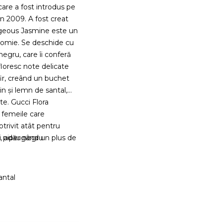
are a fost introdus pe
in 2009. A fost creat
orgeous Jasmine este un
asomie. Se deschide cu
egru, care îi conferă
floresc note delicate
fir, creând un buchet
n și lemn de santal,
te. Gucci Flora
 femeile care
otrivit atât pentru
ale, adăugând un plus de
i piper negru
antal