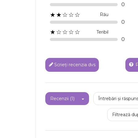
0
★★☆☆☆
Rău
C
0
★☆☆☆☆
Teribil
0
Numel
Scrieți recenzia dvs
P
Recenzii (1)
Întrebări și răspuns
Filtrează du