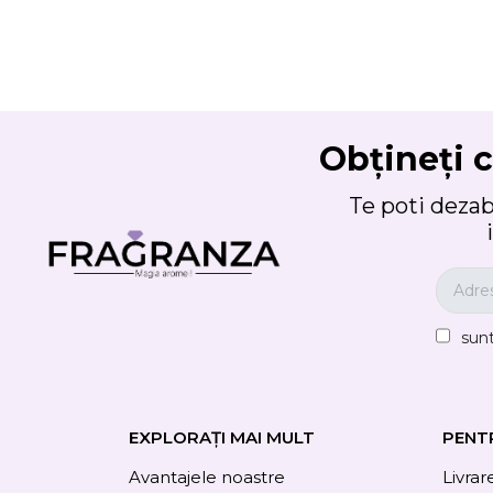
Obțineți c
Te poti deza
sun
EXPLORAȚI MAI MULT
PENT
Avantajele noastre
Livrar