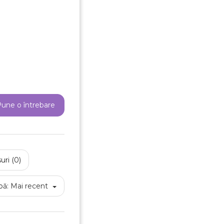
reeaza o lista de dorinte
e listei de dorinte
une o întrebare
Anuleaza
Creeaza o lista de dorinte
uri (0)
pă:
Mai recent