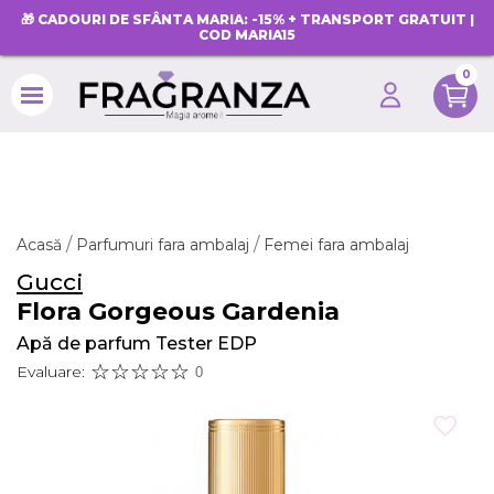
🎁 CADOURI DE SFÂNTA MARIA: -15% + TRANSPORT GRATUIT |
COD MARIA15
0
search
Acasă
Parfumuri fara ambalaj
Femei fara ambalaj
Gucci
Flora Gorgeous Gardenia
Apă de parfum Tester EDP
Evaluare:
0