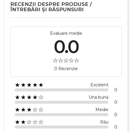
RECENZII DESPRE PRODUSE /
ÎNTREBĂRI ȘI RĂSPUNSURI
Evaluare medie
0.0
0 Recenzie
×
Creeaza o lista de dorinte
★★★★★
Excelent
0
★★★★☆
Una bună
0
Numele listei de dorinte
★★★☆☆
Medie
0
★★☆☆☆
Rău
0