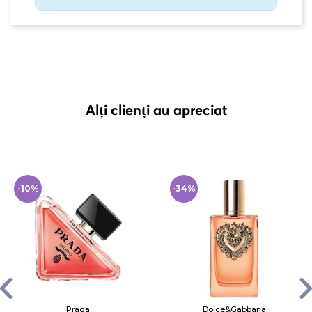
Alți clienți au apreciat
-10%
-34%
Prada
Dolce&Gabbana