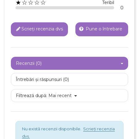
Anuleaza
★☆☆☆☆
Teribil
0
Creeaza o lista de dorinte
Scrieți recenzia dvs
Pune o întrebare
Recenzii (0)
Întrebări și răspunsuri (0)
Filtrează după:
Mai recent
Nu există recenzii disponibile.
Scrieți recenzia
dvs.