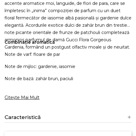
accente aromatice moi, languide, de flori de para, care se
împletesc în „inima” compoziției de parfum cu un duet
floral fermecător de iasomie albă pasională și gardenie dulce
elegantă. Acordurile exotice dulci de zahăr brun din trestie și
note picante orientale de frunze de patchouli completează
armonios parfumul de damă Gucci Flora Gorgeous
Combinație aromatică
Gardenia, formând un postgust olfactiv moale și de neuitat.
Note de varf: floare de par
Note de mijloc: gardenie, iasomie
Note de bază: zahăr brun, paciuli
Citește Mai Mult
Caracteristică