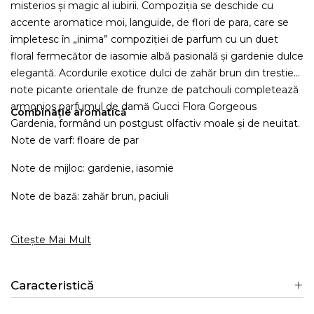
misterios și magic al iubirii. Compoziția se deschide cu
accente aromatice moi, languide, de flori de para, care se
împletesc în „inima” compoziției de parfum cu un duet
floral fermecător de iasomie albă pasională și gardenie dulce
elegantă. Acordurile exotice dulci de zahăr brun din trestie și
note picante orientale de frunze de patchouli completează
armonios parfumul de damă Gucci Flora Gorgeous
Combinație aromatică
Gardenia, formând un postgust olfactiv moale și de neuitat.
Note de varf: floare de par
Note de mijloc: gardenie, iasomie
Note de bază: zahăr brun, paciuli
Citește Mai Mult
Caracteristică