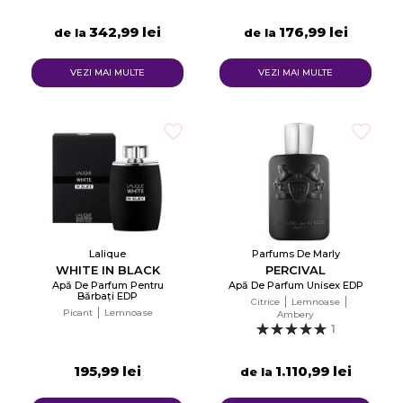
342,99 lei
176,99 lei
de la
de la
VEZI MAI MULTE
VEZI MAI MULTE
Lalique
Parfums De Marly
WHITE IN BLACK
PERCIVAL
Apă De Parfum Pentru
Apă De Parfum Unisex EDP
Bărbați EDP
Citrice
Lemnoase
Picant
Lemnoase
Ambery
1
195,99 lei
1.110,99 lei
de la