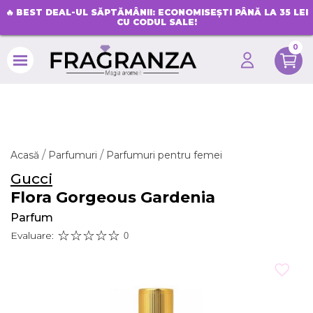
🔥
BEST DEAL-UL SĂPTĂMÂNII: ECONOMISEȘTI PÂNĂ LA 35 LEI
CU CODUL SALE!
0
search
Acasă
Parfumuri
Parfumuri pentru femei
Gucci
Flora Gorgeous Gardenia
Parfum
Evaluare:
0