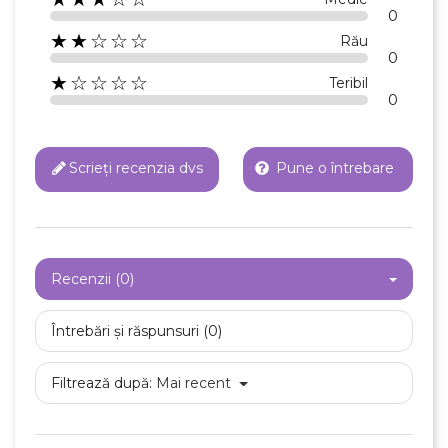
0
★★☆☆☆
Rău
0
★☆☆☆☆
Teribil
0
Scrieți recenzia dvs
Pune o întrebare
Recenzii (0)
Întrebări și răspunsuri (0)
Filtrează după:
Mai recent