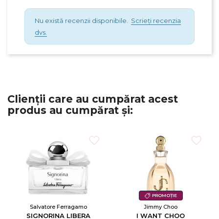
Nu există recenzii disponibile.
Scrieți recenzia
dvs.
Clienții care au cumpărat acest
×
produs au cumpărat și:
Creeaza o lista de dorinte
Numele listei de dorinte
Anuleaza
PROMOȚIE
Salvatore Ferragamo
Jimmy Choo
Creeaza o lista de dorinte
SIGNORINA LIBERA
I WANT CHOO