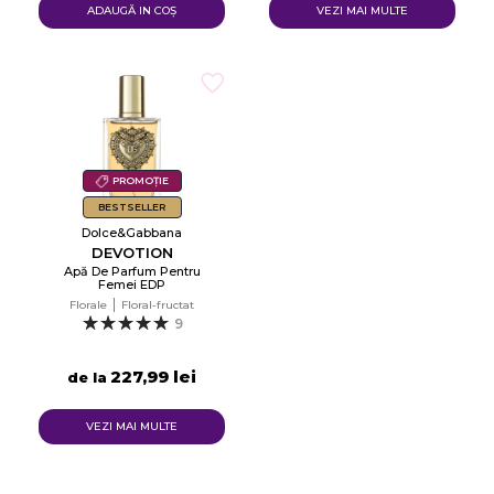
ADAUGĂ IN COŞ
VEZI MAI MULTE
PROMOȚIE
BESTSELLER
Dolce&Gabbana
DEVOTION
Apă De Parfum Pentru
Femei EDP
Florale
Floral-fructat
9
227,99 lei
de la
VEZI MAI MULTE