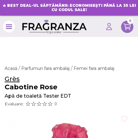
🔥
BEST DEAL-UL SĂPTĂMÂNII: ECONOMISEȘTI PÂNĂ LA 35 LEI
CU CODUL SALE!
0
search
Acasă
Parfumuri fara ambalaj
Femei fara ambalaj
Grès
Cabotine Rose
Apă de toaletă Tester EDT
Evaluare:
0