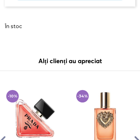
În stoc
Alți clienți au apreciat
-10%
-34%