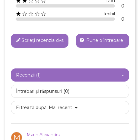
★★☆☆☆
Rău
0
★☆☆☆☆
Teribil
0
Scrieți recenzia dvs
Pune o întrebare
Recenzii (1)
Întrebări și răspunsuri (0)
Filtrează după:
Mai recent
Marin Alexandru
M