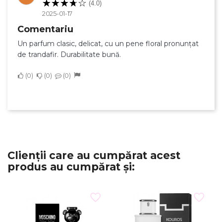
(4.0)
2025-01-17
Comentariu
Un parfum clasic, delicat, cu un pene floral pronunțat
de trandafir. Durabilitate bună.
×
Creeaza o lista de dorinte
0
0
0
Numele listei de dorinte
Anuleaza
Clienții care au cumpărat acest
produs au cumpărat și:
Creeaza o lista de dorinte