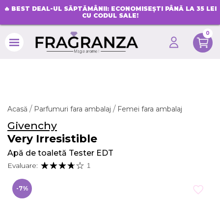
🔥
BEST DEAL-UL SĂPTĂMÂNII: ECONOMISEȘTI PÂNĂ LA 35 LEI
CU CODUL SALE!
0
search
Acasă
Parfumuri fara ambalaj
Femei fara ambalaj
Givenchy
Very Irresistible
Apă de toaletă Tester EDT
Evaluare:
1
-7%