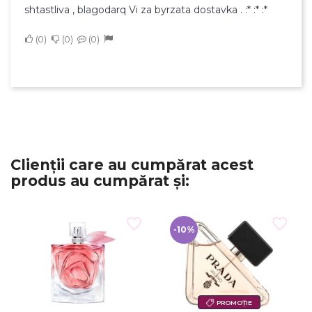
shtastliva , blagodarq Vi za byrzata dostavka . :* :* :*
0
0
0
Clienții care au cumpărat acest
produs au cumpărat și:
-10%
PROMOȚIE