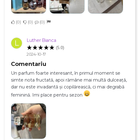
0
0
0
×
Creeaza o lista de dorinte
Luther Bianca
L
(5.0)
2024-10-17
Numele listei de dorinte
Comentariu
Un parfum foarte interesant, în primul moment se
simte nota fructată, apoi rămâne mai multă dulceață,
dar nu este invadantă și copilărească, ci mai degrabă
Anuleaza
feminină. Imi place pentru sezon
Creeaza o lista de dorinte