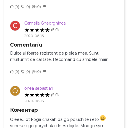
0
0
0
Camelia Gheorghinca
C
(5.0)
2020-06-16
Comentariu
Dulce și foarte rezistent pe pielea mea. Sunt
multumit de calitate. Recomand cu ambele maini.
0
0
0
onea sebastian
O
(5.0)
2020-06-16
Коментар
Oleee... ot koga chakah da go poluchite i eto
vchera si go porychak i dnes dojde. Mnogo sym