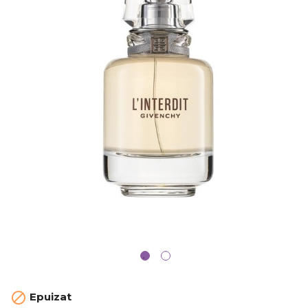

Epuizat