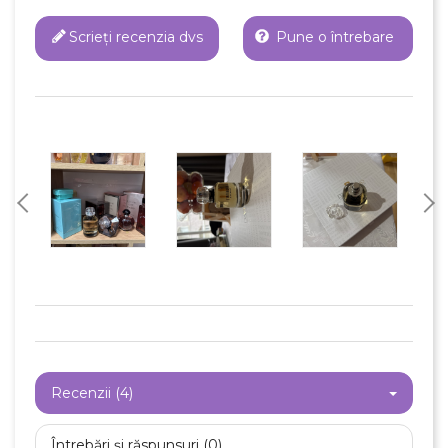
Scrieți recenzia dvs
Pune o întrebare
Recenzii (4)
Întrebări și răspunsuri (0)