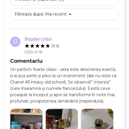
Filtrează după:
Mai recent
Bogdan Urdoi
B
(5.0)
2025-01-19
Comentariu
Un parfum foarte clasic - asta este descrierea exactă,
ți-ai pus perle și pleci la un eveniment (dar nu este ca
Chanel #5-heavy old school). Se observă!” Interzis”
(care înseamnă și numele francezului). Există ceva
proaspăt la început și apoi se transformă în note mai
profunde, prospețimea rămânând (nepierdută).