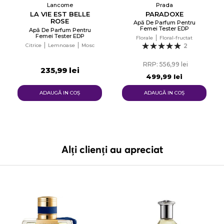
Lancome
Prada
LA VIE EST BELLE
PARADOXE
ROSE
Apă De Parfum Pentru
EXTRAORDINAIRE
Femei Tester EDP
Apă De Parfum Pentru
Femei Tester EDP
Florale
Floral-fructat
Citrice
Lemnoase
Mosc
2
RRP: 556,99 lei
235,99 lei
499,99 lei
ADAUGĂ IN COŞ
ADAUGĂ IN COŞ
Alți clienți au apreciat