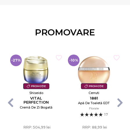
PROMOVARE
-27%
-10%
-
PROMOȚIE
PROMOȚIE
Shiseido
Cerruti
VITAL
1881
PERFECTION
Apă De Toaletă EDT
UPLIFTING AND
Cremă De Zi Bogată
Florale
FIRMING
ADVANCED
17
CREAM ENRICHED
RRP: 504,99 lei
RRP: 88,99 lei