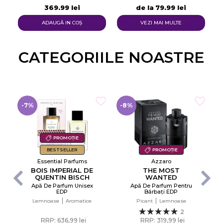
369,99 lei
de la
79,99 lei
ADAUGĂ IN COŞ
VEZI MAI MULTE
CATEGORIILE NOASTRE​
-7%
-8%
PROMOȚIE
BESTSELLER
PROMOȚIE
Essential Parfums
Azzaro
BOIS IMPERIAL DE
THE MOST
QUENTIN BISCH
WANTED
Apă De Parfum Unisex
Apă De Parfum Pentru
×
EDP
Bărbați EDP
Creeaza o lista de dorinte
Lemnoase
Aromatice
Picant
Lemnoase
2
RRP: 636,99 lei
RRP: 319,99 lei