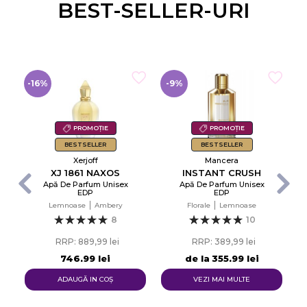
BEST-SELLER-URI
-16%
-9%
-
PROMOȚIE
PROMOȚIE
BESTSELLER
BESTSELLER
Xerjoff
Mancera
XJ 1861 NAXOS
INSTANT CRUSH
Apă De Parfum Unisex
Apă De Parfum Unisex
EDP
EDP
d
Lemnoase
Ambery
Florale
Lemnoase
8
10
RRP: 889,99 lei
RRP: 389,99 lei
746,99 lei
de la
355,99 lei
ADAUGĂ IN COŞ
VEZI MAI MULTE