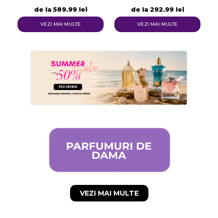
Numele listei de dorinte
de la
589,99 lei
de la
292,99 lei
VEZI MAI MULTE
VEZI MAI MULTE
Anuleaza
Creeaza o lista de dorinte
VEZI MAI MULTE