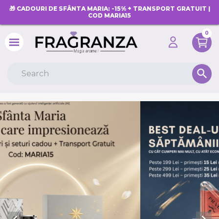
🎁 CADOURI DE SFÂNTA MARIA: -15% + TRANSPORT GRATUIT |
COD MARIA15
0
search