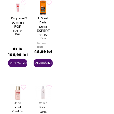
Dsquared2
L'Oreal
Paris
WOOD
FOR
MEN
HER
EXPERT
Gel De
HYDRA
Dus
Gel De
ENERGETIC
Duș
Pentru
Pentru
Bărbați
toate
de la
tipurile
48,99 lei
de piele
106,99 lei
VEZI MAI MULTE
ADAUGĂ IN COŞ
×
Creeaza o lista de dorinte
Jean
Calvin
Paul
Klein
Gaultier
ONE
Numele listei de dorinte