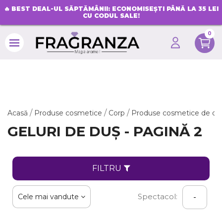
🔥
BEST DEAL-UL SĂPTĂMÂNII: ECONOMISEȘTI PÂNĂ LA 35 LEI
CU CODUL SALE!
0
search
Acasă
Produse cosmetice
Corp
Produse cosmetice de du
GELURI DE DUȘ - PAGINĂ 2
FILTRU
Spectacol:
Cele mai vandute
-