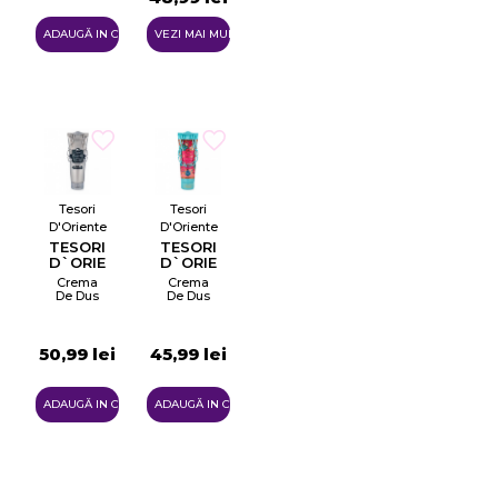
Salcam
Jr
ADAUGĂ IN COŞ
VEZI MAI MULTE
Tesori
Tesori
D'Oriente
D'Oriente
TESORI
TESORI
D`ORIENTE
D`ORIENTE
WHITE
AYURVEDA
Crema
Crema
MUSK
SHOWER
De Dus
De Dus
CREAM
50,99 lei
45,99 lei
ADAUGĂ IN COŞ
ADAUGĂ IN COŞ