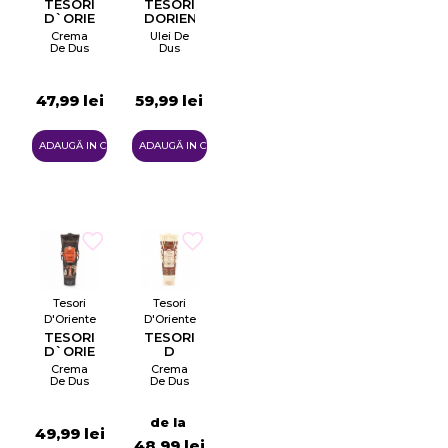
TESORI
TESORI
D`ORIENTE
DORIENTE
PERSIAN
RICE
Crema
Ulei De
DREAM
AND
De Dus
Dus
TSUBAKI
47,99 lei
59,99 lei
ADAUGĂ IN COŞ
ADAUGĂ IN COŞ
Tesori
Tesori
D'Oriente
D'Oriente
TESORI
TESORI
D`ORIENTE
D
250
ORIENTE
Crema
Crema
BYZANTIUM
De Dus
De Dus
Cu
Floare
De Lotus
de la
Si Lapte
49,99 lei
De
48,99 lei