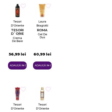
Tesori
Laura
D'Oriente
Biagiotti
TESORI
ROMA
D`ORIENTE
Gel De
JAPĂNESE
Dus
Crema
RITUALS
De Baie
56,99 lei
60,99 lei
ADAUGĂ IN COŞ
ADAUGĂ IN COŞ
Tesori
Tesori
D'Oriente
D'Oriente