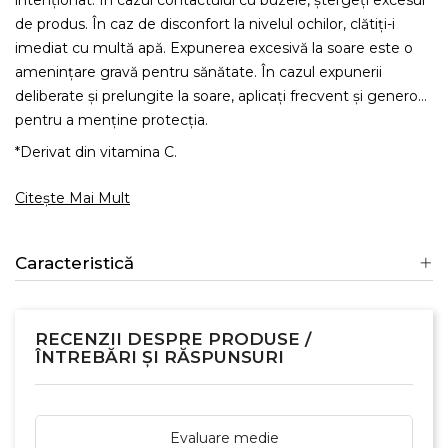
intenționat. În cazul contactului cu buzele, ștergeți excesul
de produs. În caz de disconfort la nivelul ochilor, clătiți-i
imediat cu multă apă. Expunerea excesivă la soare este o
amenințare gravă pentru sănătate. În cazul expunerii
deliberate și prelungite la soare, aplicați frecvent și generos
pentru a menține protecția.
*Derivat din vitamina C.
Citește Mai Mult
Caracteristică
RECENZII DESPRE PRODUSE /
ÎNTREBĂRI ȘI RĂSPUNSURI
Evaluare medie