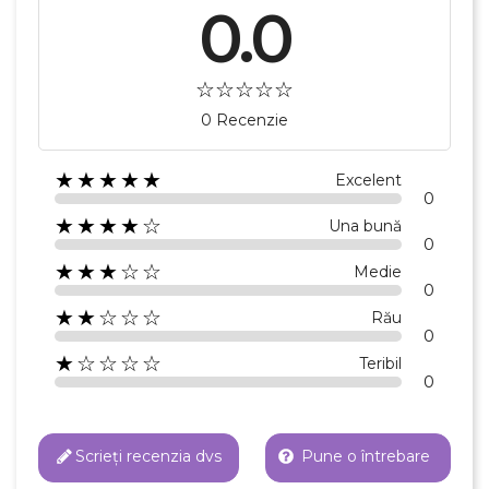
0.0
0 Recenzie
★★★★★
Excelent
0
★★★★☆
Una bună
0
★★★☆☆
Medie
0
★★☆☆☆
Rău
0
★☆☆☆☆
Teribil
0
Scrieți recenzia dvs
Pune o întrebare