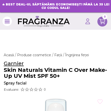
🔥
BEST DEAL-UL SĂPTĂMÂNII: ECONOMISEȘTI PÂNĂ LA 35 LEI
CU CODUL SALE!
0
search
Acasă
Produse cosmetice
Față
Îngrijirea feței
Garnier
Skin Naturals Vitamin C Over Make-
Up UV Mist SPF 50+
Spray facial
Evaluare:
0