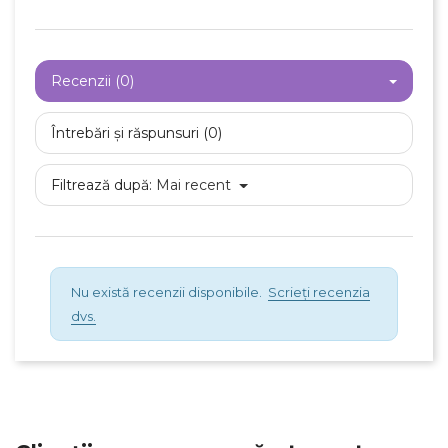
×
Creeaza o lista de dorinte
Numele listei de dorinte
Recenzii (0)
Întrebări și răspunsuri (0)
Anuleaza
Filtrează după:
Mai recent
Creeaza o lista de dorinte
Nu există recenzii disponibile.
Scrieți recenzia
dvs.