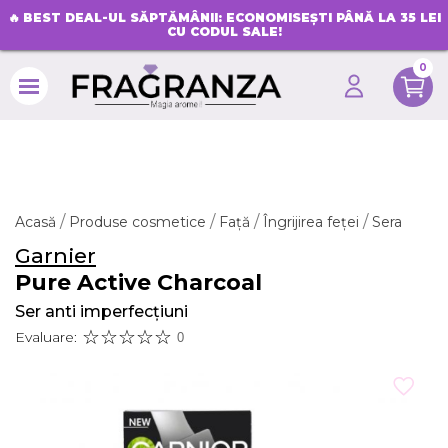
🔥
BEST DEAL-UL SĂPTĂMÂNII: ECONOMISEȘTI PÂNĂ LA 35 LEI
CU CODUL SALE!
0
search
Acasă
Produse cosmetice
Față
Îngrijirea feței
Sera
Garnier
Pure Active Charcoal
Ser anti imperfecțiuni
Evaluare:
0