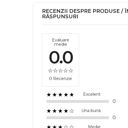
RECENZII DESPRE PRODUSE / Î
RĂSPUNSURI
Evaluare
medie
0.0
0 Recenzie
★★★★★
Excelent
0
★★★★☆
Una bună
0
C
★★★☆☆
Medie