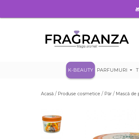

K-BEAUTY
PARFUMURI
T
Acasă
Produse cosmetice
Păr
Mască de 