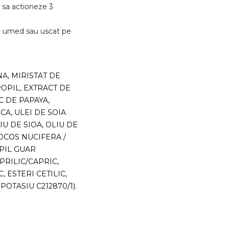
a sa actioneze 3
rul umed sau uscat pe
A, MIRISTAT DE
OPIL, EXTRACT DE
C DE PAPAYA,
A, ULEI DE SOIA
IU DE SIOA, OLIU DE
COCOS NUCIFERA /
PIL GUAR
PRILIC/CAPRIC,
, ESTERI CETILIC,
POTASIU C212870/1).