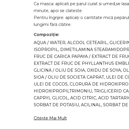
Ca masca: aplicati pe parul curat si umed,se las
minute, apoi se clateste.
Pentru îngrijire: aplicați o cantitate mică pepă
lungimi fără clătire.
Compoziţie:
AQUA / WATER, ALCOOL CETEARIL, GLICERIN
ISOPROPIL, DIMETILAMINA STEARAMIDOPR
FRUC DE CARICA PAPAYA / EXTRACT DE FRU
EXTRACT DE FRUC DE PHYLLANTHUS EMBLIC
GLICINĂ / OLIU DE SOIA, OXIDU DE SOYA, OL
SIOA / OLIU DE SOCIETĂ CAPRAT, ULEI DE 
ULEI DE COCOS, CLORURĂ DE HIDROXIPRO
HIDROXIPROPILTRIMONIU, TRIGLICERID CA
CAPRYL GLICOL, ACID CITRIC, ACID TARTARIC
SORBAT DE POTASIU, ACILINAL, SORBAT DE 
Citește Mai Mult