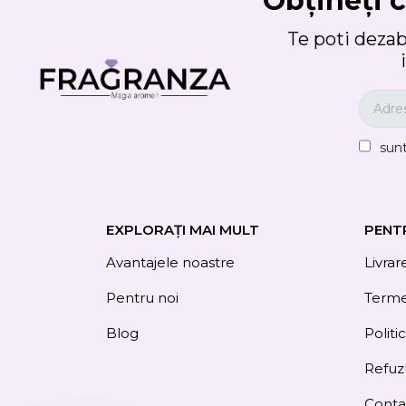
Obțineți c
Te poti deza
sun
EXPLORAȚI MAI MULT
PENT
Avantajele noastre
Livrar
Pentru noi
Termen
Blog
Politi
Refuz
Conta