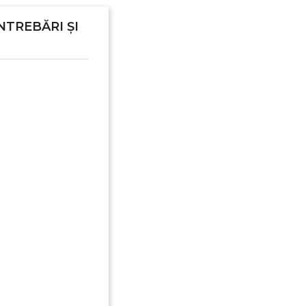
NTREBĂRI ȘI
reeaza o lista de dorinte