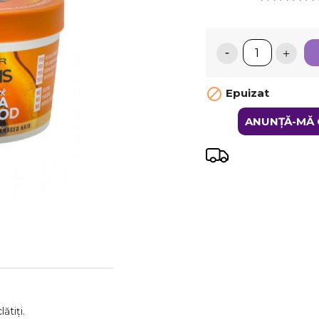

Epuizat
ANUNȚĂ-MĂ 
ătiți.