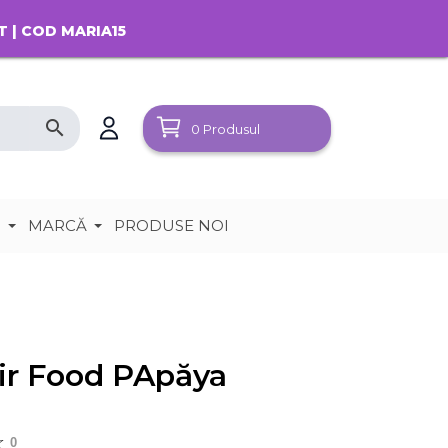
T | COD MARIA15
search
0
Produsul
e
MARCĂ
PRODUSE NOI
air Food PApăya
0