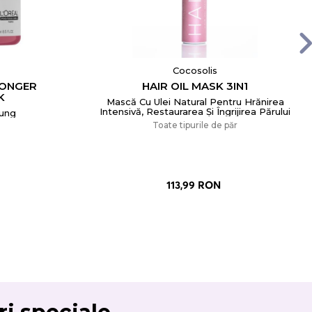
Cocosolis
LONGER
HAIR OIL MASK 3IN1
K
Mască Cu Ulei Natural Pentru Hrănirea
Intensivă, Restaurarea Și Îngrijirea Părului
Lung
Toate tipurile de păr
113,99 RON