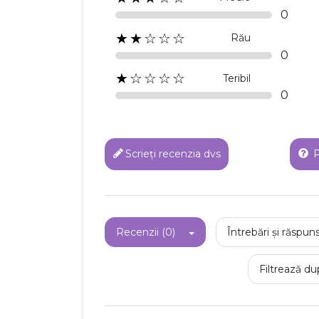
0
★★☆☆☆
Rău
Numel
0
★☆☆☆☆
Teribil
0
Scrieți recenzia dvs
P
Recenzii (0)
Întrebări și răspuns
Filtrează du