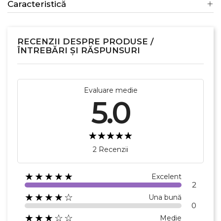
Caracteristică
×
Creeaza o lista de dorinte
RECENZII DESPRE PRODUSE /
ÎNTREBĂRI ȘI RĂSPUNSURI
Numele listei de dorinte
Evaluare medie
5.0
Anuleaza
Creeaza o lista de dorinte
2 Recenzii
★★★★★
Excelent
2
★★★★☆
Una bună
0
★★★☆☆
Medie