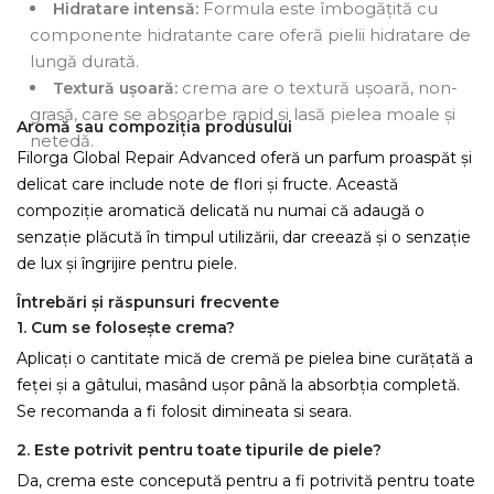
Formula este îmbogățită cu
Hidratare intensă:
componente hidratante care oferă pielii hidratare de
lungă durată.
crema are o textură ușoară, non-
Textură ușoară:
grasă, care se absoarbe rapid și lasă pielea moale și
Aromă sau compoziția produsului
netedă.
Filorga Global Repair Advanced oferă un parfum proaspăt și
delicat care include note de flori și fructe. Această
compoziție aromatică delicată nu numai că adaugă o
senzație plăcută în timpul utilizării, dar creează și o senzație
de lux și îngrijire pentru piele.
Întrebări și răspunsuri frecvente
1. Cum se folosește crema?
Aplicați o cantitate mică de cremă pe pielea bine curățată a
feței și a gâtului, masând ușor până la absorbția completă.
Se recomanda a fi folosit dimineata si seara.
2. Este potrivit pentru toate tipurile de piele?
Da, crema este concepută pentru a fi potrivită pentru toate