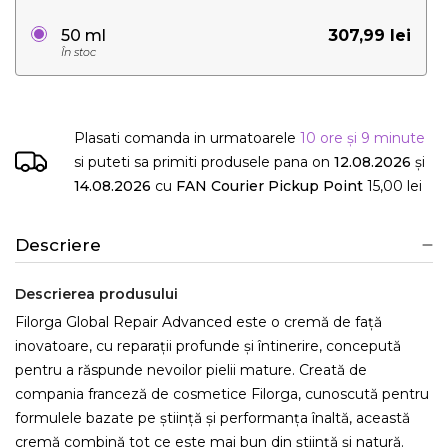
307,99 lei
50 ml
În stoc
Plasati comanda in urmatoarele
10 ore și 9 minute
si puteti sa primiti produsele
pana on
12.08.2026
și
14.08.2026
cu
FAN Courier Pickup Point
15,00 lei
Descriere
Descrierea produsului
Filorga Global Repair Advanced este o cremă de față
inovatoare, cu reparații profunde și întinerire, concepută
pentru a răspunde nevoilor pielii mature. Creată de
compania franceză de cosmetice Filorga, cunoscută pentru
formulele bazate pe știință și performanța înaltă, această
cremă combină tot ce este mai bun din știință și natură.