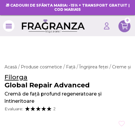
🎁 CADOURI DE SFÂNTA MARIA: -15% + TRANSPORT GRATUIT |
COD MARIA15
0
search
Acasă
Produse cosmetice
Față
Îngrijirea feței
Creme și g
Filorga
Global Repair Advanced
Cremă de față profund regeneratoare și
întineritoare
Evaluare:
2