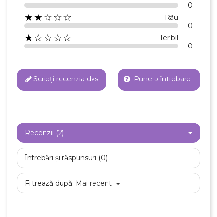
0
★★☆☆☆
Rău
0
★☆☆☆☆
Teribil
0
Scrieți recenzia dvs
Pune o întrebare
Recenzii (2)
Întrebări și răspunsuri (0)
Filtrează după:
Mai recent