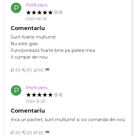
Profil șters
P
(5.0)
2025-04-02
Comentariu
Sunt foarte multumit
Nu este gras
Funcționează foarte bine pe pielea mea
Il cumpar din nou
0
0
0
Profil șters
P
(5.0)
2024-12-20
Comentariu
Inca un pachet, sunt multumit si voi comanda din nou
0
0
0