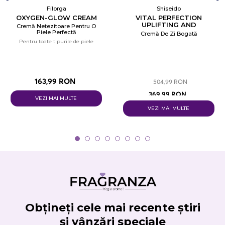
Filorga
Shiseido
OXYGEN-GLOW CREAM
VITAL PERFECTION
UPLIFTING AND
Cremă Netezitoare Pentru O
FIRMING ADVANCED
Piele Perfectă
Cremă De Zi Bogată
CREAM ENRICHED
Pentru toate tipurile de piele
163,99 RON
504,99 RON
369,99 RON
VEZI MAI MULTE
VEZI MAI MULTE
Obțineți cele mai recente știri
și vânzări speciale