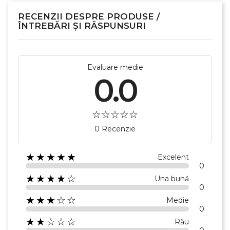
RECENZII DESPRE PRODUSE /
ÎNTREBĂRI ȘI RĂSPUNSURI
Evaluare medie
0.0
×
0 Recenzie
Creeaza o lista de dorinte
★★★★★
Excelent
0
Numele listei de dorinte
★★★★☆
Una bună
0
★★★☆☆
Medie
0
Anuleaza
★★☆☆☆
Rău