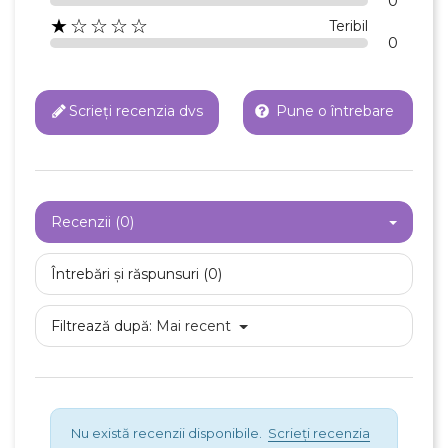
0
Creeaza o lista de dorinte
★☆☆☆☆
Teribil
0
Scrieți recenzia dvs
Pune o întrebare
Recenzii (0)
Întrebări și răspunsuri (0)
Filtrează după:
Mai recent
Nu există recenzii disponibile.
Scrieți recenzia