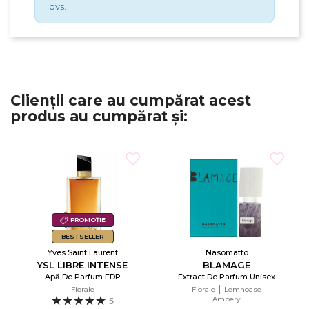
dvs.
Clienții care au cumpărat acest
produs au cumpărat și:
PROMOȚIE
BESTSELLER
Yves Saint Laurent
Nasomatto
YSL LIBRE INTENSE
BLAMAGE
Apă De Parfum EDP
Extract De Parfum Unisex
Florale
Florale
Lemnoase
Ambery
5