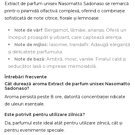
Extract de parfum unisex Nasomatto Sadonaso se remarcă
printr-o piramidă olfactivă complexă, oferind o combinație
sofisticată de note citrice, florale și lemnoase:
Bergamot, lămâie, ananas. Oferă un
Note de vârf:
început proaspăt și vibrant, care captează atenția.
Iasomie, trandafir. Adaugă eleganță
Note de mijloc:
și delicatețe parfumului.
Ambră, mosc, vanilie. Finalul cald și
Note de bază:
seducător lasă o impresie memorabilă.
Întrebări frecvente
Cât durează aroma Extract de parfum unisex Nasomatto
Sadonaso?
Aroma persistă peste 8 ore, datorită concentrației ridicate
de uleiuri esențiale.
Este potrivit pentru utilizare zilnică?
Da, parfumul este ideal atât pentru utilizare zilnică, cât și
pentru evenimente speciale.