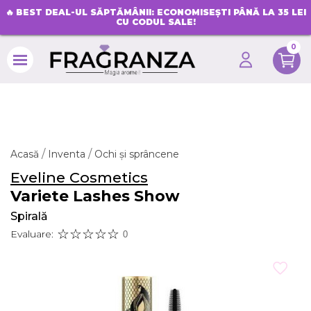
🔥
BEST DEAL-UL SĂPTĂMÂNII: ECONOMISEȘTI PÂNĂ LA 35 LEI
CU CODUL SALE!
0
search
Acasă
Inventa
Ochi și sprâncene
Eveline Cosmetics
Variete Lashes Show
Spirală
Evaluare:
0