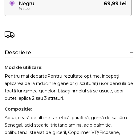
69,99 lei
Negru
În stoc
Descriere
Mod de utilizare:
Pentru mai departePentru rezultate optime, începeți
aplicarea de la rădăcinile genelor și scuturați ușor pensula pe
toată lungimea genelor. Lăsați rimelul să se usuce, apoi
puteți aplica 2 sau 3 straturi.
Compoziţie:
Aqua, ceară de albine sintetică, parafină, gumă de salcâm
Senegal, acid stearic, trietanolamină, acid palmitic,
polibutenă, stearat de gliceril, Copolimer VP/Eicosene,