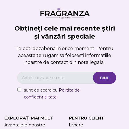
Anuleaza
Obțineți cele mai recente știri
Creeaza o lista de dorinte
și vânzări speciale
Te poti dezabona in orice moment. Pentru
aceasta te rugam sa folosesti informatiile
noastre de contact din nota legala.
sunt de acord cu
Politica de
confidențialitate
EXPLORAȚI MAI MULT
PENTRU CLIENT
Avantajele noastre
Livrare