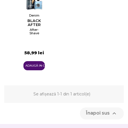
Denim
BLACK
AFTER
SHAVE
After-
Shave
58,99 lei
ADAUGĂ IN COŞ
Se afișează 1-1 din 1 articol(e)
×
Creeaza o lista de dorinte

Înapoi sus
Numele listei de dorinte