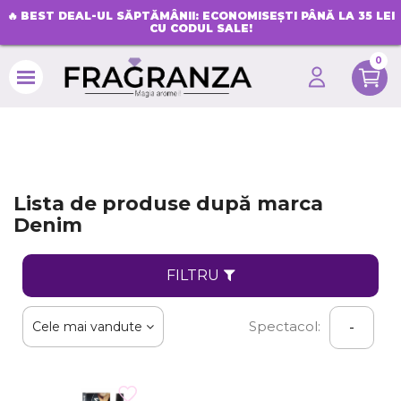
🔥
BEST DEAL-UL SĂPTĂMÂNII: ECONOMISEȘTI PÂNĂ LA 35 LEI
CU CODUL SALE!
0
search
Lista de produse după marca
Denim
FILTRU
Spectacol:
Cele mai vandute
-