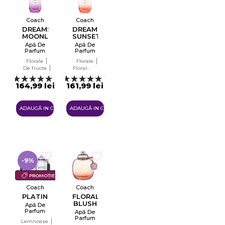
Coach
Coach
DREAMS
DREAMS
MOONLIGHT
SUNSET
Apă De
Apă De
Parfum
Parfum
Pentru
Pentru
Florale
Florale
Femei
Femei
De fructe
Floral-
Tester
Tester
EDP
fructat
EDP
Gurmand
2
1
164,99 lei
161,99 lei
ADAUGĂ IN COŞ
ADAUGĂ IN COŞ
-9%
PROMOȚIE
Coach
Coach
PLATINUM
FLORAL
BLUSH
Apă De
Parfum
Apă De
EDP
Parfum
Lemnoase
Pentru