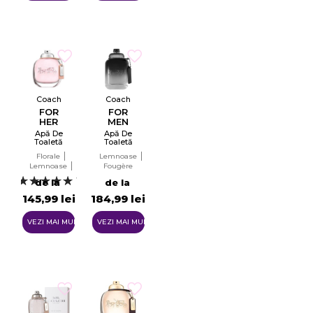
Coach
Coach
FOR
FOR
HER
MEN
Apă De
Apă De
Toaletă
Toaletă
Tester
Pentru
Florale
Lemnoase
EDT
Bărbați
Lemnoase
Fougère
EDT
Ambery
1
de la
de la
145,99 lei
184,99 lei
VEZI MAI MULTE
VEZI MAI MULTE