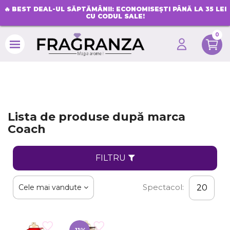
🔥
BEST DEAL-UL SĂPTĂMÂNII: ECONOMISEȘTI PÂNĂ LA 35 LEI
CU CODUL SALE!
0
search
Lista de produse după marca
Coach
FILTRU
Spectacol:
Cele mai vandute
20