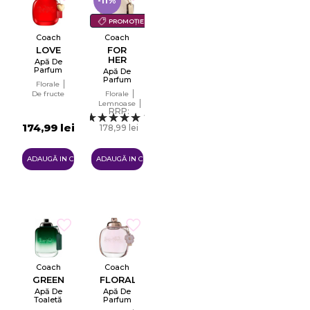
-11%
PROMOȚIE
Coach
Coach
LOVE
FOR
HER
Apă De
Parfum
Apă De
Pentru
Parfum
Florale
Femei
Tester
De fructe
Florale
Tester
EDP
EDP
Lemnoase
RRP:
Ambery
1
174,99 lei
178,99 lei
159,99 lei
ADAUGĂ IN COŞ
ADAUGĂ IN COŞ
Coach
Coach
GREEN
FLORAL
Apă De
Apă De
Toaletă
Parfum
Pentru
Pentru