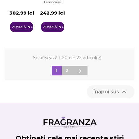
De fructe
Lemnoase
EDT
Aromatice
302,99 lei
242,99 lei
ADAUGĂ IN COŞ
ADAUGĂ IN COŞ
Se afișează 1-20 din 22 articol(e)

1
2

Înapoi sus
Obțineți cele mai recente știri