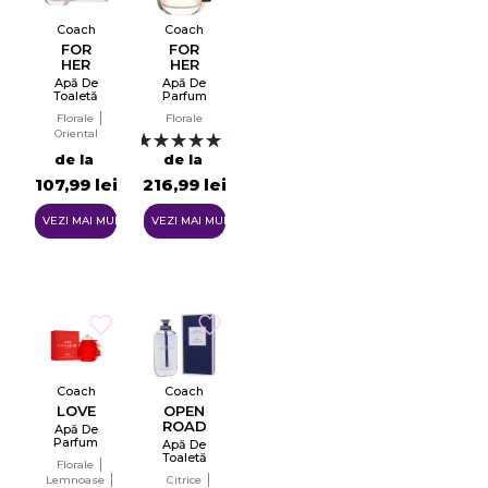
Coach
Coach
FOR
FOR
HER
HER
Apă De
Apă De
Toaletă
Parfum
Pentru
EDP
Florale
Florale
Femei
Oriental
EDT
2
de la
de la
107,99 lei
216,99 lei
VEZI MAI MULTE
VEZI MAI MULTE
Coach
Coach
LOVE
OPEN
ROAD
Apă De
Parfum
Apă De
Pentru
Toaletă
Florale
Femei
Pentru
Lemnoase
Citrice
EDP
Bărbați