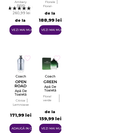
Ambery
Florale
Femei
RRP:
Floral-
Tester
1
fructat
EDP
260,99 lei
de la
188,99 lei
de la
×
Creeaza o lista de dorinte
236,99 lei
VEZI MAI MULTE
VEZI MAI MULTE
Numele listei de dorinte
Anuleaza
Coach
Coach
OPEN
GREEN
ROAD
Creeaza o lista de dorinte
Apă De
Toaletă
Apă De
Pentru
Toaletă
Floral
Bărbați
Pentru
verde
Citrice
EDT
Bărbați
Feriga -
Lemnoase
Tester
racoritor
EDT
de la
171,99 lei
159,99 lei
ADAUGĂ IN COŞ
VEZI MAI MULTE